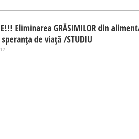
E!!! Eliminarea GRĂSIMILOR din aliment
 speranța de viață /STUDIU
017