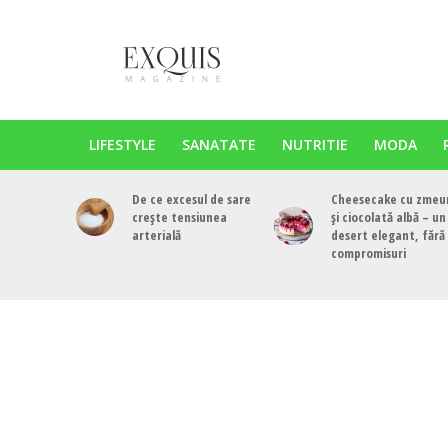
LIFESTYLE
SANATATE
NUTRITIE
MODA
De ce excesul de sare
Cheesecake cu zmeu
crește tensiunea
și ciocolată albă – un
arterială
desert elegant, fără
compromisuri