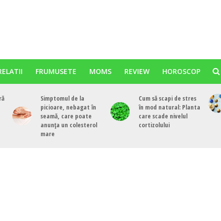
RELATII
FRUMUSETE
MOMS
REVIEW
HOROSCOP
ră
Simptomul de la
Cum să scapi de stres
picioare, nebagat în
în mod natural: Planta
seamă, care poate
care scade nivelul
anunța un colesterol
cortizolului
mare