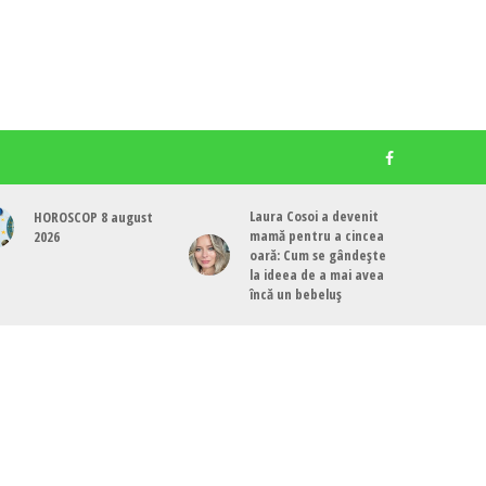
Laura Cosoi a devenit
HOROSCOP 8 august
mamă pentru a cincea
2026
oară: Cum se gândește
la ideea de a mai avea
încă un bebeluș