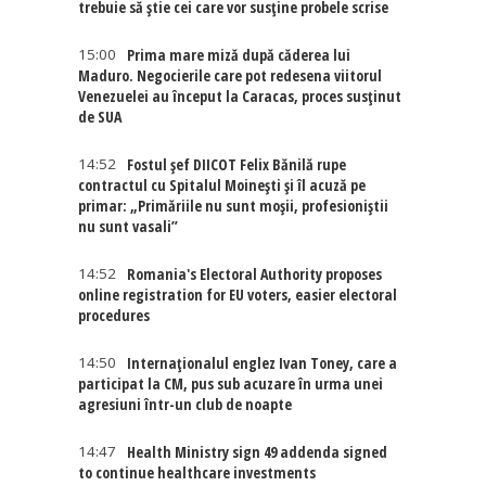
trebuie să știe cei care vor susține probele scrise
15:00
Prima mare miză după căderea lui
Maduro. Negocierile care pot redesena viitorul
Venezuelei au început la Caracas, proces susținut
de SUA
14:52
Fostul șef DIICOT Felix Bănilă rupe
contractul cu Spitalul Moinești și îl acuză pe
primar: „Primăriile nu sunt moșii, profesioniștii
nu sunt vasali”
14:52
Romania's Electoral Authority proposes
online registration for EU voters, easier electoral
procedures
14:50
Internaţionalul englez Ivan Toney, care a
participat la CM, pus sub acuzare în urma unei
agresiuni într-un club de noapte
14:47
Health Ministry sign 49 addenda signed
to continue healthcare investments