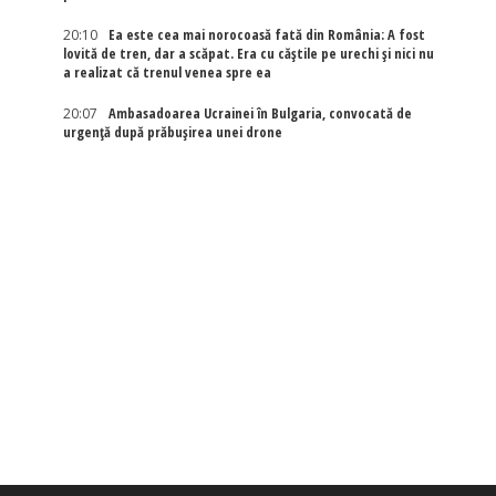
20:10
Ea este cea mai norocoasă fată din România: A fost
lovită de tren, dar a scăpat. Era cu căștile pe urechi și nici nu
a realizat că trenul venea spre ea
20:07
Ambasadoarea Ucrainei în Bulgaria, convocată de
urgență după prăbușirea unei drone