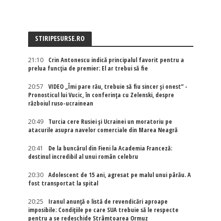
STIRIPESURSE.RO
21:10
Crin Antonescu indică principalul favorit pentru a
prelua funcția de premier: El ar trebui să fie
20:57
VIDEO „Îmi pare rău, trebuie să fiu sincer și onest” -
Pronosticul lui Vucic, în conferința cu Zelenski, despre
războiul ruso-ucrainean
20:49
Turcia cere Rusiei și Ucrainei un moratoriu pe
atacurile asupra navelor comerciale din Marea Neagră
20:41
De la buncărul din Fieni la Academia Franceză:
destinul incredibil al unui român celebru
20:30
Adolescent de 15 ani, agresat pe malul unui pârău. A
fost transportat la spital
20:25
Iranul anunță o listă de revendicări aproape
imposibile: Condițiile pe care SUA trebuie să le respecte
pentru a se redeschide Strâmtoarea Ormuz