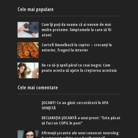
Cele mai populare
Cum îți poți da seama că ai nevoie de mai
multe proteine: Simptomele la care să fii
atent
Cartofi Hasselback la cuptor – crocanți la
exterior, fragezi la interior
De ce să-ți speli părul cu ceai negru: Cum
poate acesta să ajute la creșterea acestuia
Cele mai comentate
ȘOCANT! Ce au găsit cercetătorii în APA
SFINȚITĂ
DECLARAȚIA ȘOCANTĂ a unui preot: ”Este păcat
să faci un COPIL în post”
Afirmaţii şocante ale unui cunoscut neurolog: