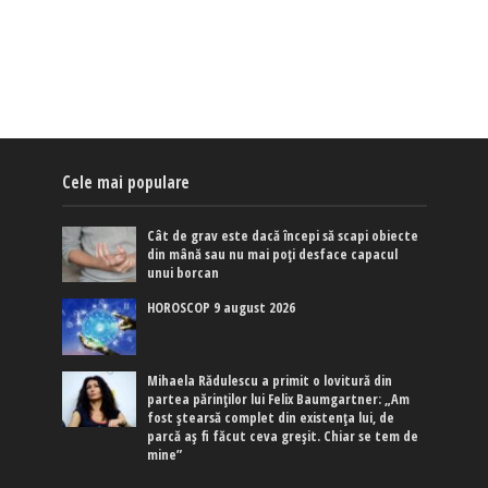
Cele mai populare
Cât de grav este dacă începi să scapi obiecte
din mână sau nu mai poți desface capacul
unui borcan
HOROSCOP 9 august 2026
Mihaela Rădulescu a primit o lovitură din
partea părinților lui Felix Baumgartner: „Am
fost ștearsă complet din existența lui, de
parcă aș fi făcut ceva greșit. Chiar se tem de
mine”