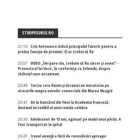
STIRIPESURSE.RO
21:10
Crin Antonescu indică principalul favorit pentru a
prelua funcția de premier: El ar trebui să fie
20:57
VIDEO „Îmi pare rău, trebuie să fiu sincer și onest” -
Pronosticul lui Vucic, în conferința cu Zelenski, despre
războiul ruso-ucrainean
20:49
Turcia cere Rusiei și Ucrainei un moratoriu pe
atacurile asupra navelor comerciale din Marea Neagră
20:41
De la buncărul din Fieni la Academia Franceză:
destinul incredibil al unui român celebru
20:30
Adolescent de 15 ani, agresat pe malul unui pârău. A
fost transportat la spital
20:25
Iranul anunță o listă de revendicări aproape