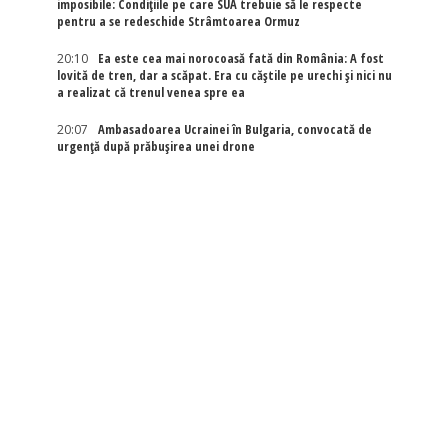
imposibile: Condițiile pe care SUA trebuie să le respecte
pentru a se redeschide Strâmtoarea Ormuz
20:10
Ea este cea mai norocoasă fată din România: A fost
lovită de tren, dar a scăpat. Era cu căștile pe urechi și nici nu
a realizat că trenul venea spre ea
20:07
Ambasadoarea Ucrainei în Bulgaria, convocată de
urgență după prăbușirea unei drone