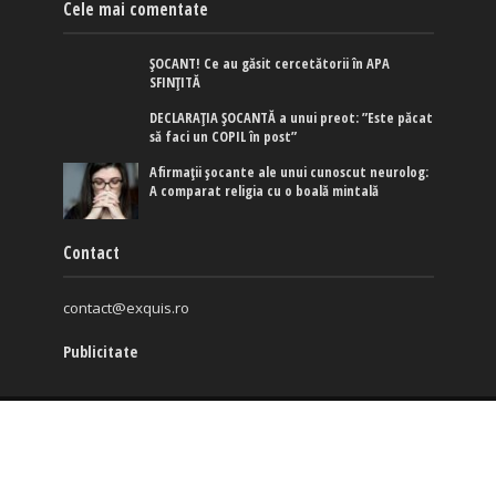
Cele mai comentate
ȘOCANT! Ce au găsit cercetătorii în APA
SFINȚITĂ
DECLARAȚIA ȘOCANTĂ a unui preot: ”Este păcat
să faci un COPIL în post”
Afirmaţii şocante ale unui cunoscut neurolog:
A comparat religia cu o boală mintală
Contact
contact@exquis.ro
Publicitate
Copyright © 2017-2024. www.exquis.ro |
Modifică setări
cookies
|
Politica de confidențialitate
|
Politica de cookies