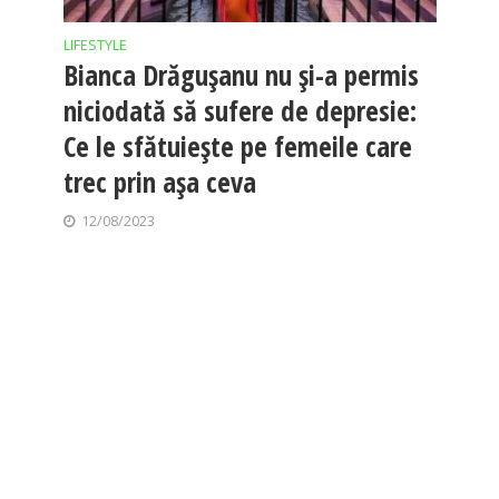
LIFESTYLE
Bianca Drăgușanu nu și-a permis
niciodată să sufere de depresie:
Ce le sfătuiește pe femeile care
trec prin așa ceva
12/08/2023