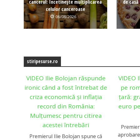
cancerul: Încetinește multiplicarea
de casă 
celulor canceroase
06/08/2026
stiripesurse.ro
VIDEO Ilie Bolojan răspunde
VIDEO I
ironic când a fost întrebat de
pe rom
criza economică și inflația
țară: g
record din România:
euro pe
Mulțumesc pentru citirea
acestei întrebări
Premieru
aprobare
Premierul Ilie Bolojan spune că