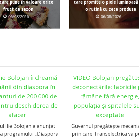
care pune în valoare orice
care promite o piele luminoasă
fruct de sezon
o rutină cu zece produse
06/08/2026
06/08/2026
lie Bolojan îi cheamă
VIDEO Bolojan pregăte
ânii din diaspora în
deconectările: fabricile
ranturi de 200.000 de
rămâne fără energie
ntru deschiderea de
populația și spitalele s
afaceri
exceptate
l Ilie Bolojan a anunțat
Guvernul pregătește mecani
a programului „Diaspora
prin care Transelectrica va p