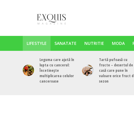
LIFESTYLE
SANATATE
NUTRITIE
MODA
Leguma care ajută în
Tartă pufoasă cu
lupta cu cancerul:
fructe – desertul de
Încetinește
casă care pune în
multiplicarea celulor
valoare orice fruct 
canceroase
sezon