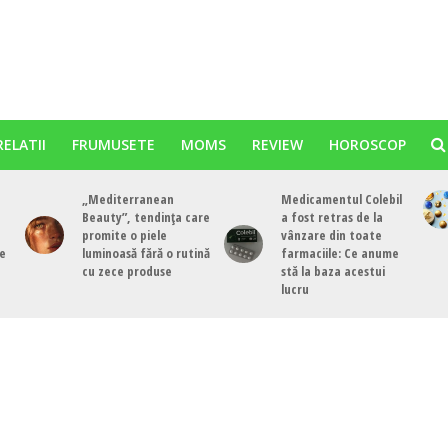
RELATII
FRUMUSETE
MOMS
REVIEW
HOROSCOP
„Mediterranean
Medicamentul Colebil
Beauty”, tendința care
a fost retras de la
promite o piele
vânzare din toate
de
luminoasă fără o rutină
farmaciile: Ce anume
cu zece produse
stă la baza acestui
lucru