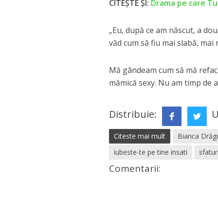
CITEȘTE ȘI:
Drama pe care Tud
„Eu, după ce am născut, a doua
văd cum să fiu mai slabă, mai 
Mă gândeam cum să mă refac mai
mămică sexy. Nu am timp de așa
Distribuie:
U
Citeste mai mult
Bianca Drăg
iubeste-te pe tine insati
sfatur
Comentarii: