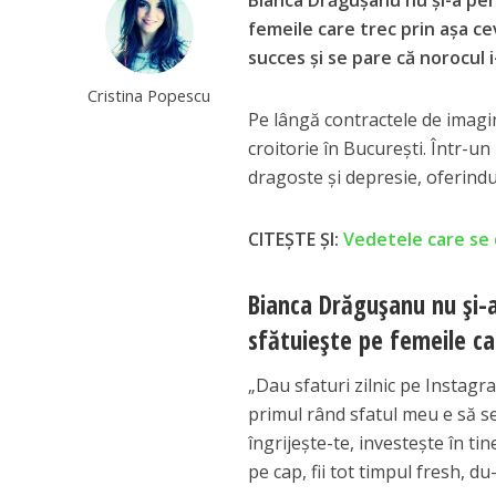
Bianca Drăgușanu nu și-a per
femeile care trec prin așa c
succes și se pare că norocul 
Cristina Popescu
Pe lângă contractele de imagine
croitorie în București. Într-un
dragoste și depresie, oferindu
CITEȘTE ȘI:
Vedetele care se 
Bianca Drăgușanu nu și-a
sfătuiește pe femeile ca
„Dau sfaturi zilnic pe Instagr
primul rând sfatul meu e să se 
îngrijește-te, investește în tin
pe cap, fii tot timpul fresh, 