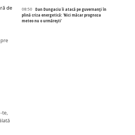
eră de
08:50
Dan Dungaciu îi atacă pe guvernanți în
plină criza energetică: 'Nici măcar prognoza
meteo nu o urmărești'
spre
-te,
ălată