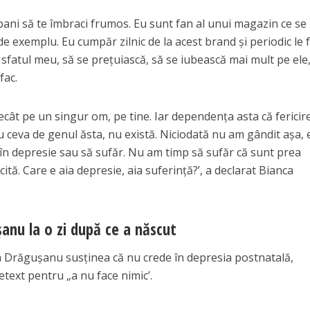
bani să te îmbraci frumos. Eu sunt fan al unui magazin ce se
de exemplu. Eu cumpăr zilnic de la acest brand și periodic le 
e sfatul meu, să se prețuiască, să se iubească mai mult pe ele
fac.
decât pe un singur om, pe tine. Iar dependența asta că fericir
au ceva de genul ăsta, nu există. Niciodată nu am gândit așa,
 în depresie sau să sufăr. Nu am timp să sufăr că sunt prea
cită. Care e aia depresie, aia suferință?’, a declarat Bianca
anu la o zi după ce a născut
 Drăgușanu susținea că nu crede în depresia postnatală,
text pentru „a nu face nimic’.