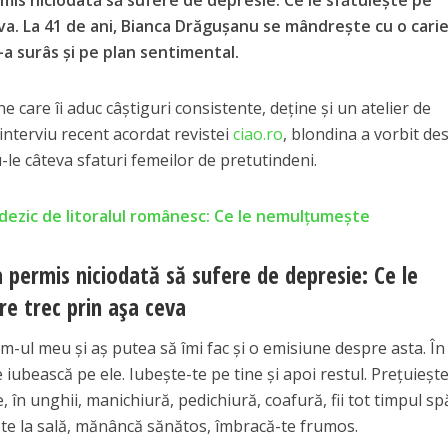
mis niciodată să sufere de depresie: Ce le sfătuiește pe
eva. La 41 de ani, Bianca Drăgușanu se mândrește cu o cari
i-a surâs și pe plan sentimental.
 care îi aduc câștiguri consistente, deține și un atelier de
 interviu recent acordat revistei
ciao.ro
, blondina a vorbit de
-le câteva sfaturi femeilor de pretutindeni.
dezic de litoralul românesc: Ce le nemulțumește
 permis niciodată să sufere de depresie: Ce le
re trec prin așa ceva
am-ul meu și aș putea să îmi fac și o emisiune despre asta. În
iubească pe ele. Iubește-te pe tine și apoi restul. Prețuiește
e, în unghii, manichiură, pedichiură, coafură, fii tot timpul sp
du-te la sală, mănâncă sănătos, îmbracă-te frumos.