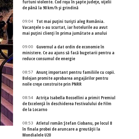
furtuni violente. Cod roșu în șapte județe, vijelii
de până la 90 km/h și grindină
09:04
Tot mai puțini turiști aleg România.
Vacanțele s-au scurtat, iar hotelurile au avut
mai puțini clienți în prima jumătate a anului
09:00
Guvernul a dat ordin de economie în
ministere. Ce au ajuns să facă bugetarii pentru a
reduce consumul de energie
08:57
Anunț important pentru familiile cu copii.
Bolojan promite aprobarea angajărilor pentru
noile creșe construite prin PNRR
08:54
Actriţa Isabella Rossellini a primit Premiul
de Excelenţă în deschiderea Festivalului de Film
de la Locarno
08:53
Atletul român Ștefan Ciobanu, pe locul 8
în finala probei de aruncare a greutății la
Mondialele U20