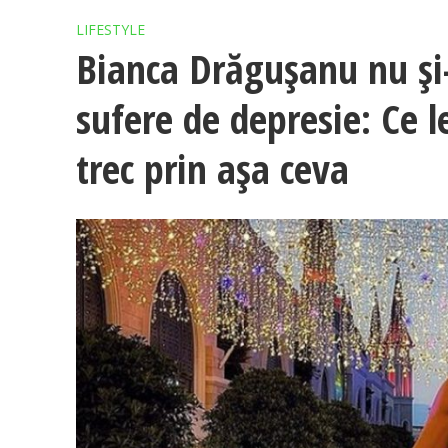
LIFESTYLE
Bianca Drăgușanu nu și-
sufere de depresie: Ce l
trec prin așa ceva