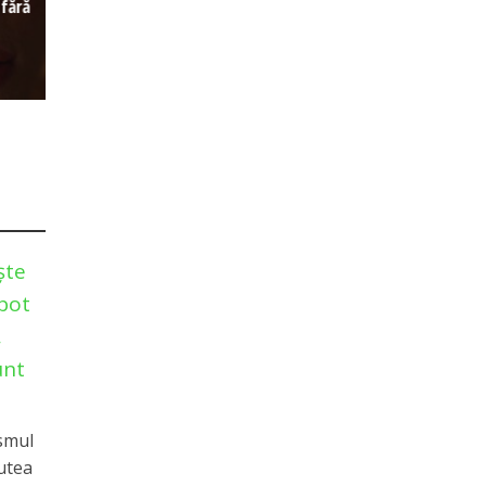
 fără
ște
 pot
,
unt
smul
utea