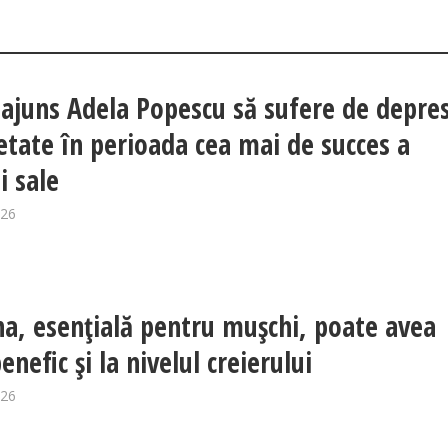
ajuns Adela Popescu să sufere de depres
ietate în perioada cea mai de succes a
i sale
026
na, esențială pentru mușchi, poate avea
enefic și la nivelul creierului
026