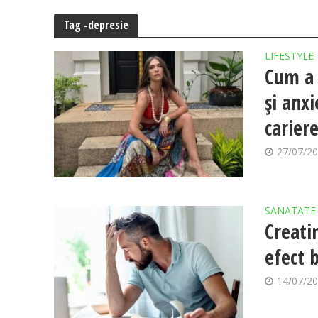
Tag -depresie
LIFESTYLE
Cum a 
și anx
cariere
27/07/2
SANATATE
Creati
efect b
14/07/2