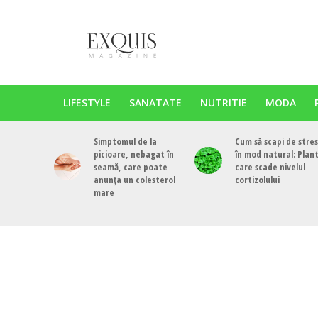
LIFESTYLE
SANATATE
NUTRITIE
MODA
Simptomul de la
Cum să scapi de stres
picioare, nebagat în
în mod natural: Plan
seamă, care poate
care scade nivelul
anunța un colesterol
cortizolului
mare