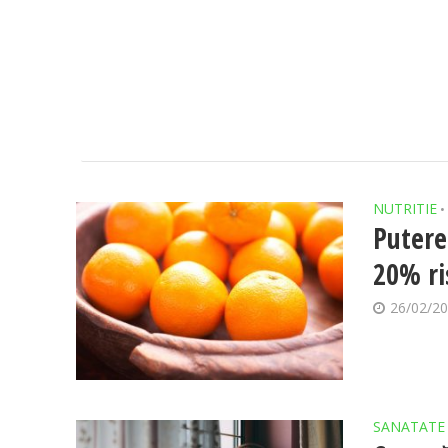
NUTRITIE
•
Putere
20% ri
26/02/2
SANATATE