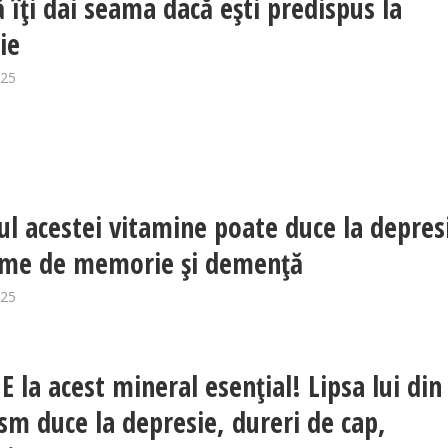
 îți dai seama dacă ești predispus la
ie
025
tul acestei vitamine poate duce la depres
eme de memorie și demență
025
E la acest mineral esenţial! Lipsa lui din
sm duce la depresie, dureri de cap,