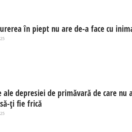
urerea în piept nu are de-a face cu inim
025
e ale depresiei de primăvară de care nu 
să-ți fie frică
025