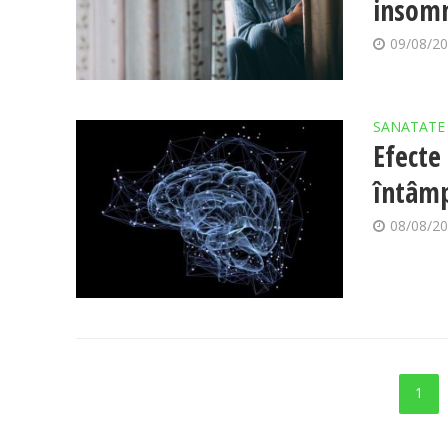
insom
09/08/2
SANATATE
Efecte
întâmp
08/08/2
1