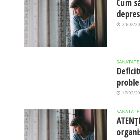
Cum să
depres
24/02/2
SANATATE
Defici
probl
17/02/2
SANATATE
ATENŢI
organi