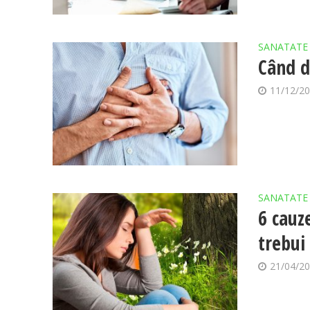
SANATATE
Când d
11/12/2
SANATATE
6 cauz
trebui 
21/04/2