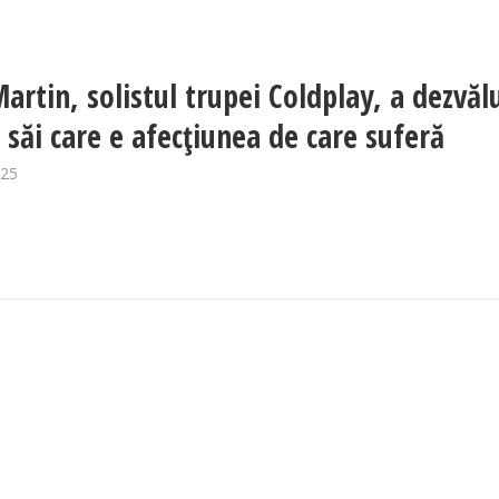
artin, solistul trupei Coldplay, a dezvăl
r săi care e afecțiunea de care suferă
025