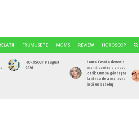
RELATII
FRUMUSETE
MOMS
REVIEW
HOROSCOP
Laura Cosoi a devenit
HOROSCOP 8 august
ta
mamă pentru a cincea
2026
oară: Cum se gândește
la ideea de a mai avea
încă un bebeluș