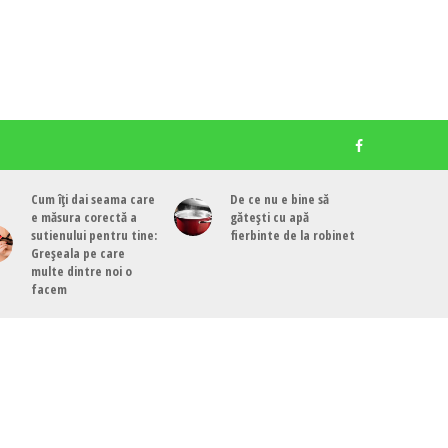
Cum îți dai seama care
De ce nu e bine să
e măsura corectă a
gătești cu apă
sutienului pentru tine:
fierbinte de la robinet
Greșeala pe care
multe dintre noi o
facem