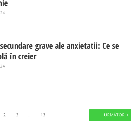
nie
024
 secundare grave ale anxietatii: Ce se
lă în creier
024
2
3
…
13
URMĂTOR