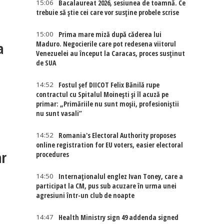
15:06
Bacalaureat 2026, sesiunea de toamnă. Ce
trebuie să știe cei care vor susține probele scrise
15:00
Prima mare miză după căderea lui
a
Maduro. Negocierile care pot redesena viitorul
Venezuelei au început la Caracas, proces susținut
de SUA
14:52
Fostul șef DIICOT Felix Bănilă rupe
contractul cu Spitalul Moinești și îl acuză pe
primar: „Primăriile nu sunt moșii, profesioniștii
nu sunt vasali”
14:52
Romania's Electoral Authority proposes
online registration for EU voters, easier electoral
ar
procedures
14:50
Internaţionalul englez Ivan Toney, care a
participat la CM, pus sub acuzare în urma unei
agresiuni într-un club de noapte
14:47
Health Ministry sign 49 addenda signed