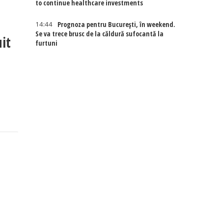
to continue healthcare investments
14:44
Prognoza pentru București, în weekend.
Se va trece brusc de la căldură sufocantă la
uit
furtuni