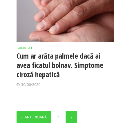
SANATATE
Cum ar arăta palmele dacă ai
avea ficatul bolnav. Simptome
ciroză hepatică
30/06/2020
ANTERIOARĂ
1
2