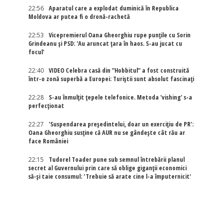
22:56
Aparatul care a explodat duminică în Republica
Moldova ar putea fi o dronă-rachetă
22:53
Vicepremierul Oana Gheorghiu rupe punțile cu Sorin
Grindeanu și PSD: 'Au aruncat țara în haos. S-au jucat cu
focul'
22:40
VIDEO Celebra casă din ”Hobbitul” a fost construită
într-o zonă superbă a Europei: Turiștii sunt absolut fascinați
22:28
S-au înmulțit țepele telefonice. Metoda 'vishing' s-a
perfecționat
22:27
'Suspendarea președintelui, doar un exercițiu de PR':
Oana Gheorghiu susține că AUR nu se gândește cât rău ar
face României
22:15
Tudorel Toader pune sub semnul întrebării planul
secret al Guvernului prin care să oblige giganții economici
să-și taie consumul: 'Trebuie să arate cine l-a împuternicit'