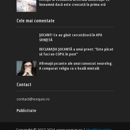
înseamnă dacă este crescută la prima oră
Cele mai comentate
ȘOCANT! Ce au găsit cercetătorii în APA
SFINȚITĂ
DECLARAȚIA ȘOCANTĂ a unui preot: ”Este păcat
să faci un COPIL în post”
Afirmaţii şocante ale unui cunoscut neurolog:
A comparat religia cu o boală mintală
Contact
contact@exquis.ro
Publicitate
Copyright © 2017-2024. www.exquis.ro |
Modifică setări