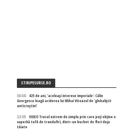
STIRIPESURSE.RO
00:00
425 de ani, 'aceleași interese imperiale': Călin
Georgescu leagă uciderea lui Mihai Viteazul de 'globaliștii
anticreștini'
23:05
VIDEO Trucul extrem de simplu prin care poți obține o
superbă tufă de trandafiri, dintr-un buchet de flori deja
tăiate