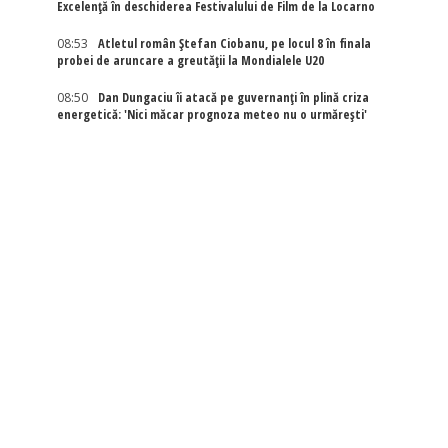
Excelenţă în deschiderea Festivalului de Film de la Locarno
08:53
Atletul român Ștefan Ciobanu, pe locul 8 în finala
probei de aruncare a greutății la Mondialele U20
08:50
Dan Dungaciu îi atacă pe guvernanți în plină criza
energetică: 'Nici măcar prognoza meteo nu o urmărești'