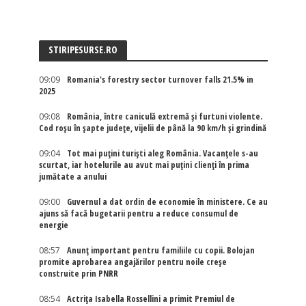
STIRIPESURSE.RO
09:09
Romania's forestry sector turnover falls 21.5% in
2025
09:08
România, între caniculă extremă și furtuni violente.
Cod roșu în șapte județe, vijelii de până la 90 km/h și grindină
09:04
Tot mai puțini turiști aleg România. Vacanțele s-au
scurtat, iar hotelurile au avut mai puțini clienți în prima
jumătate a anului
09:00
Guvernul a dat ordin de economie în ministere. Ce au
ajuns să facă bugetarii pentru a reduce consumul de
energie
08:57
Anunț important pentru familiile cu copii. Bolojan
promite aprobarea angajărilor pentru noile creșe
construite prin PNRR
08:54
Actriţa Isabella Rossellini a primit Premiul de