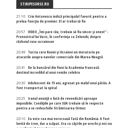
STIRIPESURSE.RO
21:10
Crin Antonescu indică principalul favorit pentru a
prelua funcția de premier: El ar trebui să fie
20:57
VIDEO „Îmi pare rău, trebuie să fiu sincer și onest” -
Pronosticul lui Vucic, în conferința cu Zelenski, despre
războiul ruso-ucrainean
20:49
Turcia cere Rusiei și Ucrainei un moratoriu pe
atacurile asupra navelor comerciale din Marea Neagră
20:41
De la buncărul din Fieni la Academia Franceză:
destinul incredibil al unui român celebru
20:30
Adolescent de 15 ani, agresat pe malul unui pârău. A
fost transportat la spital
20:25
Iranul anunță o listă de revendicări aproape
imposibile: Condițiile pe care SUA trebuie să le respecte
pentru a se redeschide Strâmtoarea Ormuz
20:10
Ea este cea mai norocoasă fată din România: A fost
lovită de tren, dar a scăpat. Era cu căștile pe urechi și nici nu