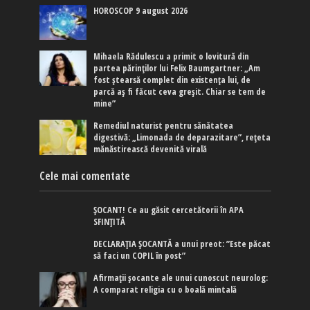
HOROSCOP 9 august 2026
Mihaela Rădulescu a primit o lovitură din
partea părinților lui Felix Baumgartner: „Am
fost ștearsă complet din existența lui, de
parcă aș fi făcut ceva greșit. Chiar se tem de
mine”
Remediul naturist pentru sănătatea
digestivă: „Limonada de deparazitare”, rețeta
mănăstirească devenită virală
Cele mai comentate
ȘOCANT! Ce au găsit cercetătorii în APA
SFINȚITĂ
DECLARAȚIA ȘOCANTĂ a unui preot: ”Este păcat
să faci un COPIL în post”
Afirmaţii şocante ale unui cunoscut neurolog:
A comparat religia cu o boală mintală