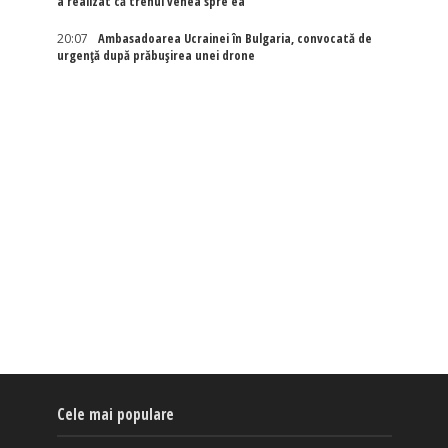
a realizat că trenul venea spre ea
20:07
Ambasadoarea Ucrainei în Bulgaria, convocată de
urgență după prăbușirea unei drone
Cele mai populare