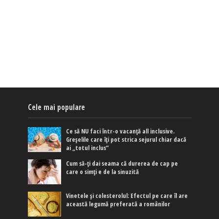
Cele mai populare
Ce să NU faci într-o vacanță all inclusive.
Greșelile care îți pot strica sejurul chiar dacă
ai „totul inclus”
Cum să-ți dai seama că durerea de cap pe
care o simți e de la sinuzită
Vinetele și colesterolul: Efectul pe care îl are
această legumă preferată a românilor