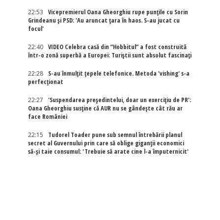
22:53
Vicepremierul Oana Gheorghiu rupe punțile cu Sorin
Grindeanu și PSD: 'Au aruncat țara în haos. S-au jucat cu
focul'
22:40
VIDEO Celebra casă din ”Hobbitul” a fost construită
într-o zonă superbă a Europei: Turiștii sunt absolut fascinați
22:28
S-au înmulțit țepele telefonice. Metoda 'vishing' s-a
perfecționat
22:27
'Suspendarea președintelui, doar un exercițiu de PR':
Oana Gheorghiu susține că AUR nu se gândește cât rău ar
face României
22:15
Tudorel Toader pune sub semnul întrebării planul
secret al Guvernului prin care să oblige giganții economici
să-și taie consumul: 'Trebuie să arate cine l-a împuternicit'