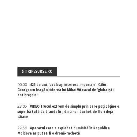
STIRIPESURSE.RO
00:00
425 de ani, 'aceleași interese imperiale': Călin
Georgescu leagă uciderea lui Mihai Viteazul de 'globaliștii
anticreștini'
23:05
VIDEO Trucul extrem de simplu prin care poți obține o
superbă tufă de trandafiri, dintr-un buchet de flori deja
tăiate
22:56
Aparatul care a explodat duminică în Republica
Moldova ar putea fi o dronă-rachetă