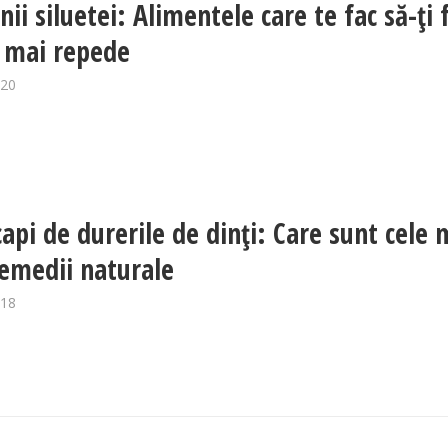
i siluetei: Alimentele care te fac să-ţi f
 mai repede
020
api de durerile de dinţi: Care sunt cele 
emedii naturale
018