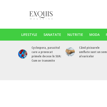
LIFESTYLE
SANATATE
NUTRITIE
MODA
Cyclospora, parazitul
Când picioarele
care a provocat
umflate sunt un sem
primele decese în SUA:
al varicelor
Cum se transmite