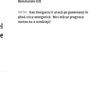
Mondialele U20
08:50
Dan Dungaciu îi atacă pe guvernanți în
plină criza energetică: 'Nici măcar prognoza
meteo nu o urmărești'
l
de