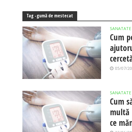
Tag -gumă de mestecat
SANATATE
Cum poț
ajutor
cercetă
05/07/2
SANATATE
Cum să
multă 
ce măn