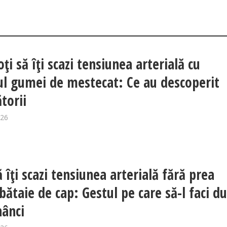
i să îți scazi tensiunea arterială cu
ul gumei de mestecat: Ce au descoperit
torii
026
 îți scazi tensiunea arterială fără prea
bătaie de cap: Gestul pe care să-l faci d
ânci