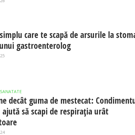
026
 simplu care te scapă de arsurile la stom
 unui gastroenterolog
025
SANATATE
ne decât guma de mestecat: Condimentu
 ajută să scapi de respirația urât
toare
024