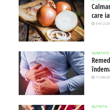
Calmar
care i
04/12/2
SANATATE
Remedi
îndemâ
11/08/2
NUTRITIE