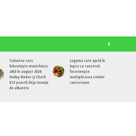
Culoarea care
Leguma care ajută în
înlocuiește manichiura
lupta cu cancerul:
albă în august 2026:
Încetinește
Hailey Bieber și Charli
multiplicarea celulor
XCX poartă deja nuanțe
canceroase
de albastru