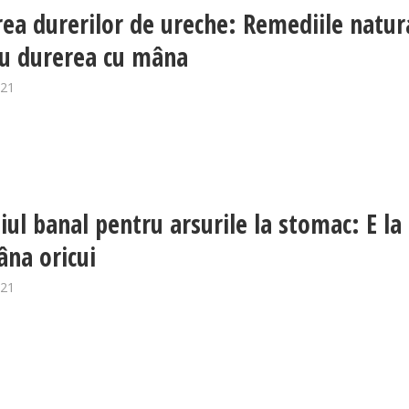
ea durerilor de ureche: Remediile natur
au durerea cu mâna
021
ul banal pentru arsurile la stomac: E la
na oricui
021