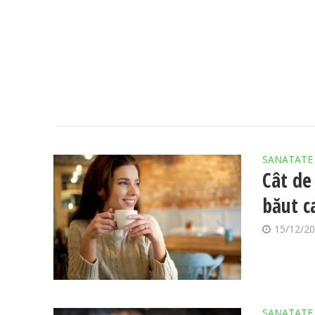
SANATATE
Cât de
băut ca
15/12/2
SANATATE