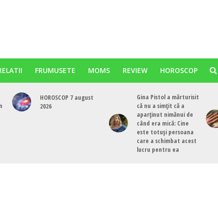
RELATII
FRUMUSETE
MOMS
REVIEW
HOROSCOP
Gina Pistol a mărturisit
HOROSCOP 7 august
n
că nu a simțit că a
2026
aparținut nimănui de
când era mică: Cine
este totuși persoana
care a schimbat acest
lucru pentru ea