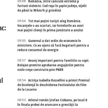
09:08
România, între caniculă extremă și
furtuni violente. Cod roșu în șapte județe, vijelii
de până la 90 km/h și grindină
09:04
Tot mai puțini turiști aleg România.
ac:
Vacanțele s-au scurtat, iar hotelurile au avut
mai puțini clienți în prima jumătate a anului
09:00
Guvernul a dat ordin de economie în
ministere. Ce au ajuns să facă bugetarii pentru a
reduce consumul de energie
08:57
Anunț important pentru familiile cu copii.
Bolojan promite aprobarea angajărilor pentru
noile creșe construite prin PNRR
l
08:54
Actriţa Isabella Rossellini a primit Premiul
de Excelenţă în deschiderea Festivalului de Film
de la Locarno
08:53
Atletul român Ștefan Ciobanu, pe locul 8
în finala probei de aruncare a greutății la