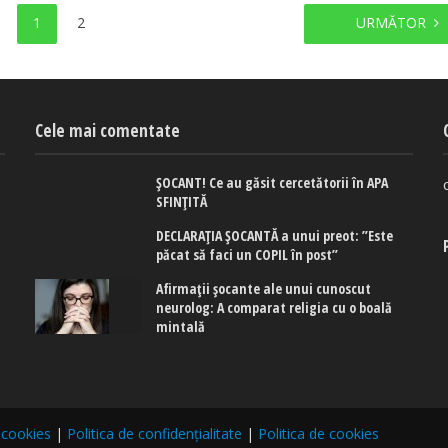
1
2
URMĂTOR
Cele mai comentate
ȘOCANT! Ce au găsit cercetătorii în APA
SFINȚITĂ
DECLARAȚIA ȘOCANTĂ a unui preot: ”Este
păcat să faci un COPIL în post”
Afirmaţii şocante ale unui cunoscut
neurolog: A comparat religia cu o boală
mintală
 cookies
|
Politica de confidențialitate
|
Politica de cookies