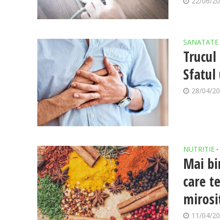
22/06/2
SANATATE
Trucul
Sfatul
28/04/2
NUTRITIE
•
Mai bi
care te
mirosi
11/04/2