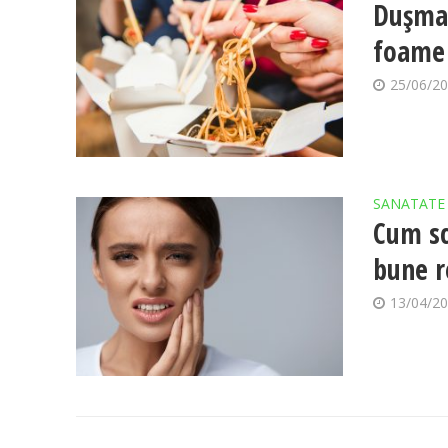
Duşmani
foame
25/06/2
SANATATE
Cum sc
bune r
13/04/2