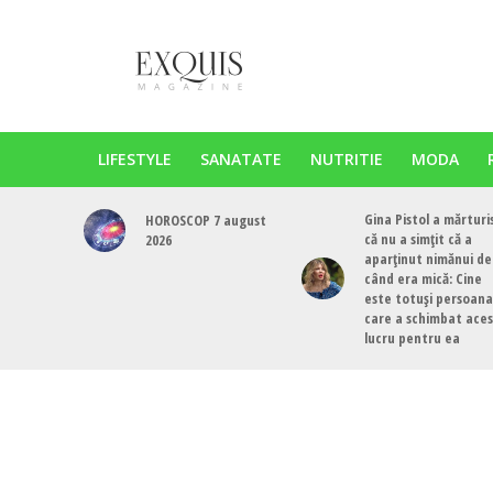
LIFESTYLE
SANATATE
NUTRITIE
MODA
Gina Pistol a mărturi
HOROSCOP 7 august
că nu a simțit că a
2026
aparținut nimănui de
când era mică: Cine
este totuși persoana
care a schimbat ace
lucru pentru ea