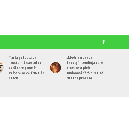
Tartă pufoasă cu
„Mediterranean
fructe – desertul de
Beauty”, tendința care
casă care pune în
promite o piele
valoare orice fruct de
luminoasă fără o rutină
sezon
cu zece produse