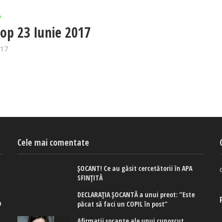
P
op 23 Iunie 2017
017
Cele mai comentate
ȘOCANT! Ce au găsit cercetătorii în APA
SFINȚITĂ
DECLARAȚIA ȘOCANTĂ a unui preot: ”Este
a
păcat să faci un COPIL în post”
e
Afirmaţii şocante ale unui cunoscut