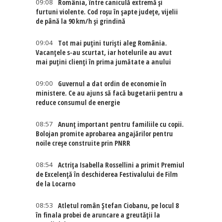
09:08
România, între caniculă extremă și
furtuni violente. Cod roșu în șapte județe, vijelii
de până la 90 km/h și grindină
09:04
Tot mai puțini turiști aleg România.
Vacanțele s-au scurtat, iar hotelurile au avut
mai puțini clienți în prima jumătate a anului
09:00
Guvernul a dat ordin de economie în
ministere. Ce au ajuns să facă bugetarii pentru a
reduce consumul de energie
08:57
Anunț important pentru familiile cu copii.
Bolojan promite aprobarea angajărilor pentru
noile creșe construite prin PNRR
08:54
Actriţa Isabella Rossellini a primit Premiul
de Excelenţă în deschiderea Festivalului de Film
de la Locarno
08:53
Atletul român Ștefan Ciobanu, pe locul 8
în finala probei de aruncare a greutății la