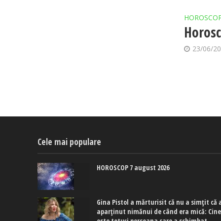
HOROSCO
Horosc
23/06/2
Cele mai populare
HOROSCOP 7 august 2026
Gina Pistol a mărturisit că nu a simțit că 
aparținut nimănui de când era mică: Cin
este totuși persoana care a schimbat