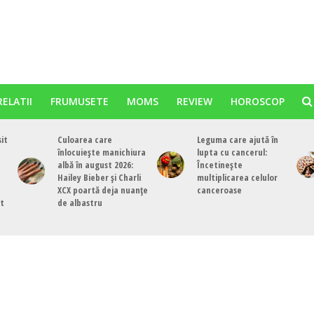
RELATII
FRUMUSETE
MOMS
REVIEW
HOROSCOP
sit
Culoarea care
Leguma care ajută în
înlocuiește manichiura
lupta cu cancerul:
albă în august 2026:
Încetinește
Hailey Bieber și Charli
multiplicarea celulor
XCX poartă deja nuanțe
canceroase
st
de albastru