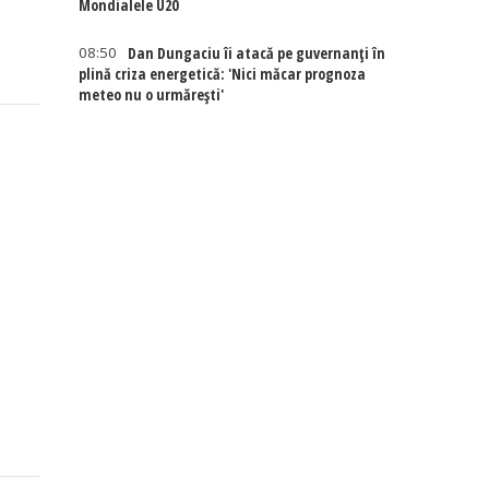
Mondialele U20
08:50
Dan Dungaciu îi atacă pe guvernanți în
plină criza energetică: 'Nici măcar prognoza
meteo nu o urmărești'