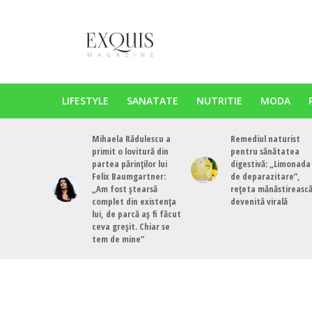
LIFESTYLE
SANATATE
NUTRITIE
MODA
Mihaela Rădulescu a
Remediul naturist
primit o lovitură din
pentru sănătatea
partea părinților lui
digestivă: „Limonada
Felix Baumgartner:
de deparazitare”,
„Am fost ștearsă
rețeta mănăstireasc
complet din existența
devenită virală
lui, de parcă aș fi făcut
ceva greșit. Chiar se
tem de mine”