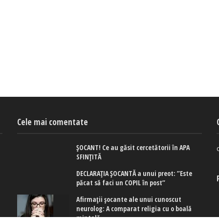
Cele mai comentate
ȘOCANT! Ce au găsit cercetătorii în APA
SFINȚITĂ
DECLARAȚIA ȘOCANTĂ a unui preot: ”Este
păcat să faci un COPIL în post”
Afirmaţii şocante ale unui cunoscut
neurolog: A comparat religia cu o boală
mintală