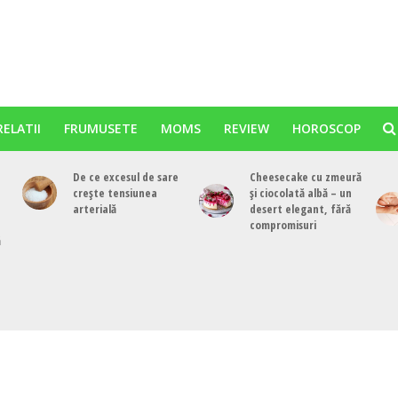
RELATII
FRUMUSETE
MOMS
REVIEW
HOROSCOP
De ce excesul de sare
Cheesecake cu zmeură
crește tensiunea
și ciocolată albă – un
arterială
desert elegant, fără
compromisuri
ă