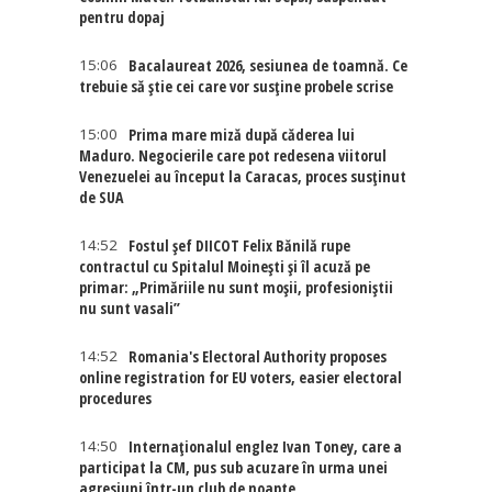
pentru dopaj
15:06
Bacalaureat 2026, sesiunea de toamnă. Ce
trebuie să știe cei care vor susține probele scrise
15:00
Prima mare miză după căderea lui
Maduro. Negocierile care pot redesena viitorul
Venezuelei au început la Caracas, proces susținut
de SUA
14:52
Fostul șef DIICOT Felix Bănilă rupe
contractul cu Spitalul Moinești și îl acuză pe
primar: „Primăriile nu sunt moșii, profesioniștii
nu sunt vasali”
14:52
Romania's Electoral Authority proposes
online registration for EU voters, easier electoral
procedures
14:50
Internaţionalul englez Ivan Toney, care a
participat la CM, pus sub acuzare în urma unei
agresiuni într-un club de noapte