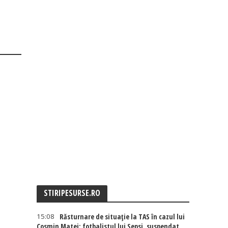
STIRIPESURSE.RO
15:08
Răsturnare de situație la TAS în cazul lui
Cosmin Matei: fotbalistul lui Sepsi, suspendat