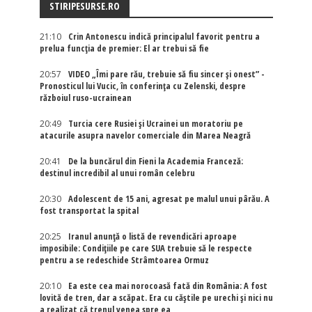
STIRIPESURSE.RO
21:10
Crin Antonescu indică principalul favorit pentru a
prelua funcția de premier: El ar trebui să fie
20:57
VIDEO „Îmi pare rău, trebuie să fiu sincer și onest” -
Pronosticul lui Vucic, în conferința cu Zelenski, despre
războiul ruso-ucrainean
20:49
Turcia cere Rusiei și Ucrainei un moratoriu pe
atacurile asupra navelor comerciale din Marea Neagră
20:41
De la buncărul din Fieni la Academia Franceză:
destinul incredibil al unui român celebru
20:30
Adolescent de 15 ani, agresat pe malul unui pârău. A
fost transportat la spital
20:25
Iranul anunță o listă de revendicări aproape
imposibile: Condițiile pe care SUA trebuie să le respecte
pentru a se redeschide Strâmtoarea Ormuz
20:10
Ea este cea mai norocoasă fată din România: A fost
lovită de tren, dar a scăpat. Era cu căștile pe urechi și nici nu
a realizat că trenul venea spre ea