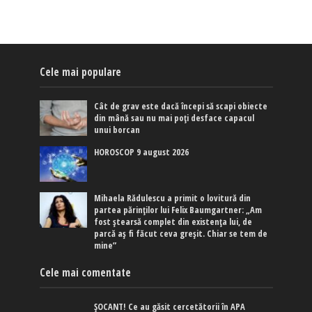
Cele mai populare
Cât de grav este dacă începi să scapi obiecte
din mână sau nu mai poți desface capacul
unui borcan
HOROSCOP 9 august 2026
Mihaela Rădulescu a primit o lovitură din
partea părinților lui Felix Baumgartner: „Am
fost ștearsă complet din existența lui, de
parcă aș fi făcut ceva greșit. Chiar se tem de
mine”
Cele mai comentate
ȘOCANT! Ce au găsit cercetătorii în APA