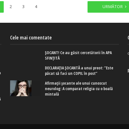
2
3
4
URMĂTOR
Cele mai comentate
ȘOCANT! Ce au găsit cercetătorii în APA
SFINȚITĂ
DECLARAȚIA ȘOCANTĂ a unui preot: ”Este
a
păcat să faci un COPIL în post”
e
Afirmaţii şocante ale unui cunoscut
neurolog: A comparat religia cu o boală
mintală
ă