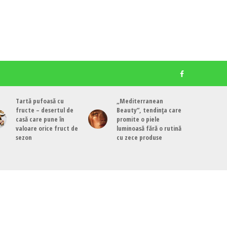
Tartă pufoasă cu
„Mediterranean
fructe – desertul de
Beauty”, tendința care
casă care pune în
promite o piele
valoare orice fruct de
luminoasă fără o rutină
sezon
cu zece produse