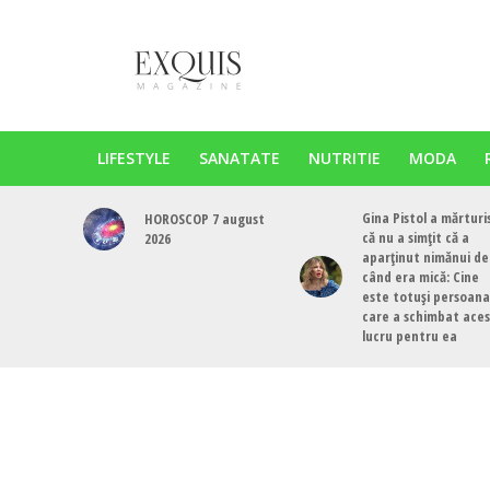
LIFESTYLE
SANATATE
NUTRITIE
MODA
Gina Pistol a mărturi
HOROSCOP 7 august
că nu a simțit că a
2026
aparținut nimănui de
când era mică: Cine
este totuși persoana
care a schimbat ace
lucru pentru ea