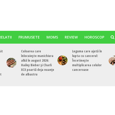
RELATII
FRUMUSETE
MOMS
REVIEW
HOROSCOP
sit
Culoarea care
Leguma care ajută în
înlocuiește manichiura
lupta cu cancerul:
albă în august 2026:
Încetinește
Hailey Bieber și Charli
multiplicarea celulor
XCX poartă deja nuanțe
canceroase
st
de albastru