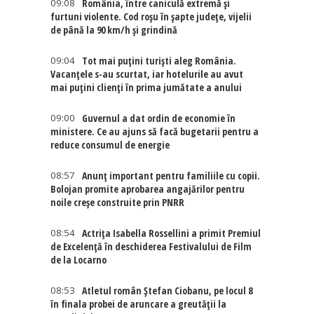
09:08
România, între caniculă extremă și
furtuni violente. Cod roșu în șapte județe, vijelii
de până la 90 km/h și grindină
09:04
Tot mai puțini turiști aleg România.
Vacanțele s-au scurtat, iar hotelurile au avut
mai puțini clienți în prima jumătate a anului
09:00
Guvernul a dat ordin de economie în
ministere. Ce au ajuns să facă bugetarii pentru a
reduce consumul de energie
08:57
Anunț important pentru familiile cu copii.
Bolojan promite aprobarea angajărilor pentru
noile creșe construite prin PNRR
08:54
Actriţa Isabella Rossellini a primit Premiul
de Excelenţă în deschiderea Festivalului de Film
de la Locarno
08:53
Atletul român Ștefan Ciobanu, pe locul 8
în finala probei de aruncare a greutății la