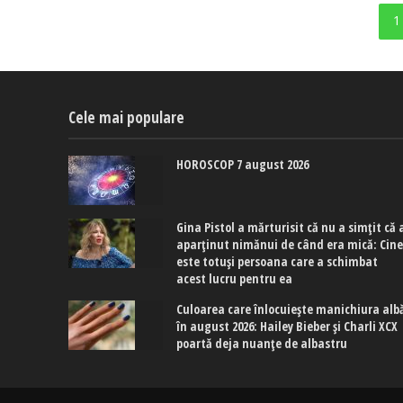
1
Cele mai populare
HOROSCOP 7 august 2026
Gina Pistol a mărturisit că nu a simțit că 
aparținut nimănui de când era mică: Cin
este totuși persoana care a schimbat
acest lucru pentru ea
Culoarea care înlocuiește manichiura alb
în august 2026: Hailey Bieber și Charli XCX
poartă deja nuanțe de albastru