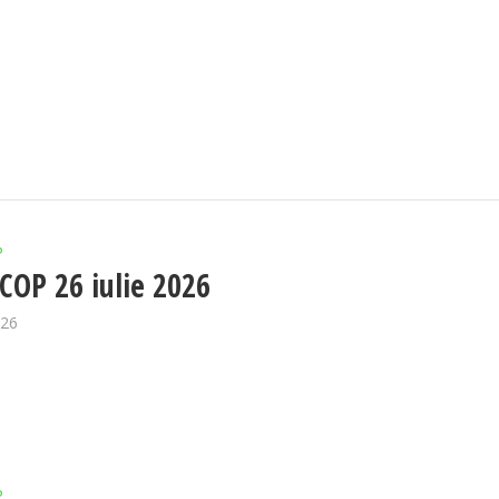
P
OP 26 iulie 2026
026
P