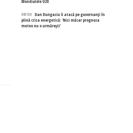
Mondialele U20
08:50
Dan Dungaciu îi atacă pe guvernanți în
plină criza energetică: 'Nici măcar prognoza
meteo nu o urmărești'