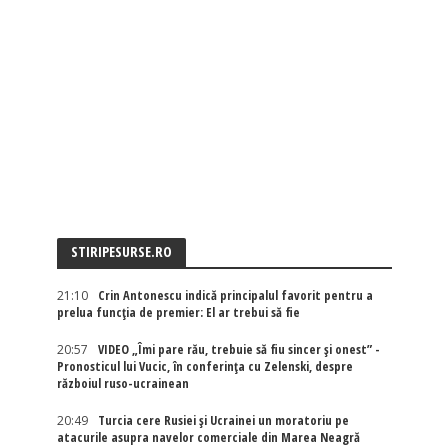
STIRIPESURSE.RO
21:10
Crin Antonescu indică principalul favorit pentru a
prelua funcția de premier: El ar trebui să fie
20:57
VIDEO „Îmi pare rău, trebuie să fiu sincer și onest” -
Pronosticul lui Vucic, în conferința cu Zelenski, despre
războiul ruso-ucrainean
20:49
Turcia cere Rusiei și Ucrainei un moratoriu pe
atacurile asupra navelor comerciale din Marea Neagră