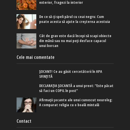
exterior, fragezi la interior
De ce să-ți speli părul cu ceai negru: Cum
poate acesta să ajute la creșterea acestuia
Cât de grav este dacă începi să scapi obiecte
din mână sau nu mai poți desface capacul
unui borcan
Cele mai comentate
ȘOCANT! Ce au găsit cercetătorii în APA
SFINȚITĂ
DECLARAȚIA ȘOCANTĂ a unui preot: ”Este păcat
să faci un COPIL în post”
Afirmaţii şocante ale unui cunoscut neurolog:
A comparat religia cu o boală mintală
Contact