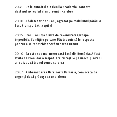
20:41
De la buncărul din Fieni la Academia Franceză:
destinul incredibil al unui român celebru
20:30
Adolescent de 15 ani, agresat pe malul unui pârău. A
fost transportat la spital
20:25
Iranul anunță o listă de revendicări aproape
imposibile: Condițiile pe care SUA trebuie să le respecte
pentru a se redeschide Strâmtoarea Ormuz
20:10
Ea este cea mai norocoasă fată din România: A fost
lovită de tren, dar a scăpat. Era cu căștile pe urechi și nici nu
a realizat că trenul venea spre ea
20:07
Ambasadoarea Ucrainei în Bulgaria, convocată de
urgență după prăbușirea unei drone