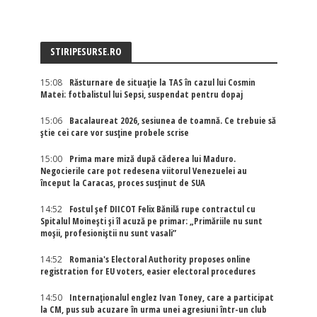
STIRIPESURSE.RO
15:08
Răsturnare de situație la TAS în cazul lui Cosmin
Matei: fotbalistul lui Sepsi, suspendat pentru dopaj
15:06
Bacalaureat 2026, sesiunea de toamnă. Ce trebuie să
știe cei care vor susține probele scrise
15:00
Prima mare miză după căderea lui Maduro.
Negocierile care pot redesena viitorul Venezuelei au
început la Caracas, proces susținut de SUA
14:52
Fostul șef DIICOT Felix Bănilă rupe contractul cu
Spitalul Moinești și îl acuză pe primar: „Primăriile nu sunt
moșii, profesioniștii nu sunt vasali”
14:52
Romania's Electoral Authority proposes online
registration for EU voters, easier electoral procedures
14:50
Internaţionalul englez Ivan Toney, care a participat
la CM, pus sub acuzare în urma unei agresiuni într-un club