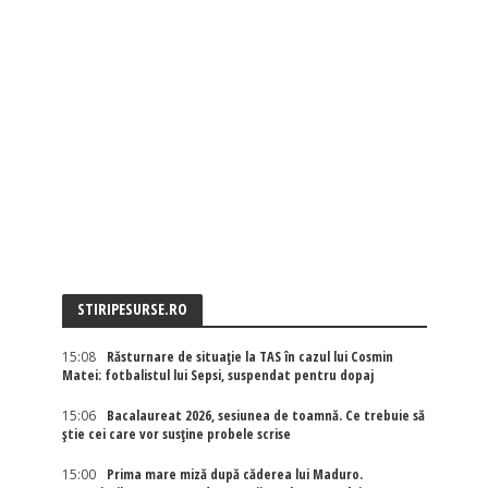
STIRIPESURSE.RO
15:08
Răsturnare de situație la TAS în cazul lui Cosmin
Matei: fotbalistul lui Sepsi, suspendat pentru dopaj
15:06
Bacalaureat 2026, sesiunea de toamnă. Ce trebuie să
știe cei care vor susține probele scrise
15:00
Prima mare miză după căderea lui Maduro.