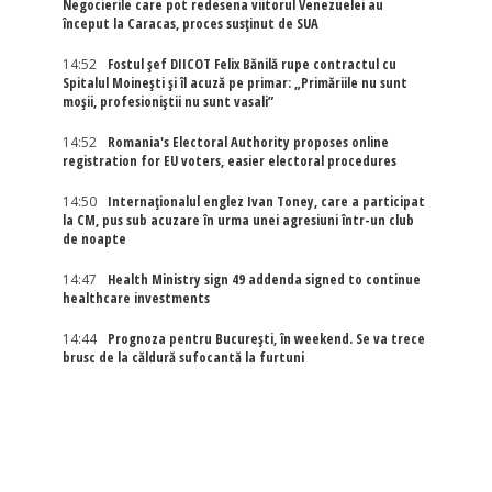
Negocierile care pot redesena viitorul Venezuelei au
început la Caracas, proces susținut de SUA
14:52
Fostul șef DIICOT Felix Bănilă rupe contractul cu
Spitalul Moinești și îl acuză pe primar: „Primăriile nu sunt
moșii, profesioniștii nu sunt vasali”
14:52
Romania's Electoral Authority proposes online
registration for EU voters, easier electoral procedures
14:50
Internaţionalul englez Ivan Toney, care a participat
la CM, pus sub acuzare în urma unei agresiuni într-un club
de noapte
14:47
Health Ministry sign 49 addenda signed to continue
healthcare investments
14:44
Prognoza pentru București, în weekend. Se va trece
brusc de la căldură sufocantă la furtuni