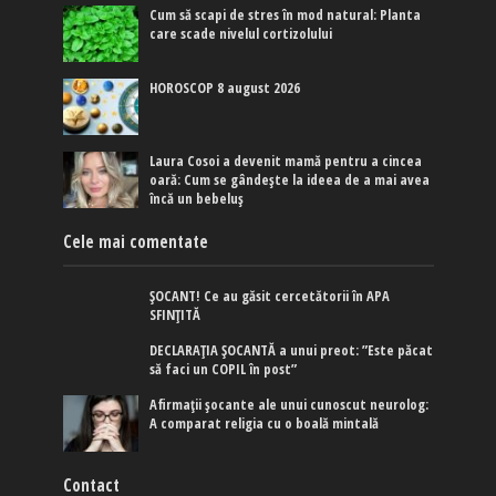
Cum să scapi de stres în mod natural: Planta
care scade nivelul cortizolului
HOROSCOP 8 august 2026
Laura Cosoi a devenit mamă pentru a cincea
oară: Cum se gândește la ideea de a mai avea
încă un bebeluș
Cele mai comentate
ȘOCANT! Ce au găsit cercetătorii în APA
SFINȚITĂ
DECLARAȚIA ȘOCANTĂ a unui preot: ”Este păcat
să faci un COPIL în post”
Afirmaţii şocante ale unui cunoscut neurolog:
A comparat religia cu o boală mintală
Contact