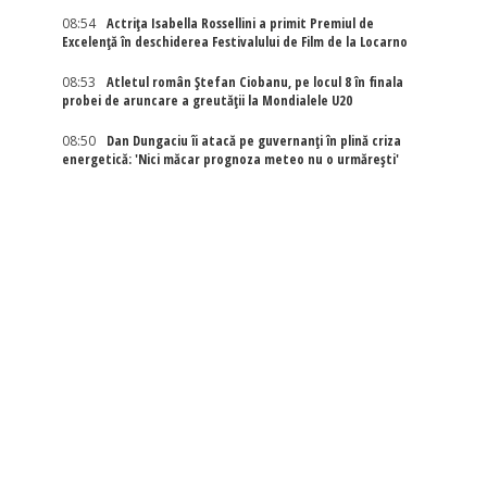
08:54
Actriţa Isabella Rossellini a primit Premiul de
Excelenţă în deschiderea Festivalului de Film de la Locarno
08:53
Atletul român Ștefan Ciobanu, pe locul 8 în finala
probei de aruncare a greutății la Mondialele U20
08:50
Dan Dungaciu îi atacă pe guvernanți în plină criza
energetică: 'Nici măcar prognoza meteo nu o urmărești'