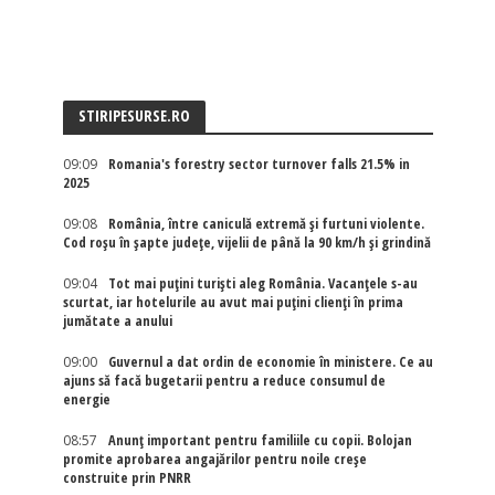
STIRIPESURSE.RO
09:09
Romania's forestry sector turnover falls 21.5% in
2025
09:08
România, între caniculă extremă și furtuni violente.
Cod roșu în șapte județe, vijelii de până la 90 km/h și grindină
09:04
Tot mai puțini turiști aleg România. Vacanțele s-au
scurtat, iar hotelurile au avut mai puțini clienți în prima
jumătate a anului
09:00
Guvernul a dat ordin de economie în ministere. Ce au
ajuns să facă bugetarii pentru a reduce consumul de
energie
08:57
Anunț important pentru familiile cu copii. Bolojan
promite aprobarea angajărilor pentru noile creșe
construite prin PNRR