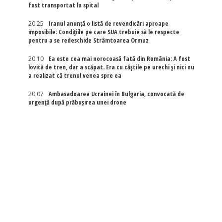
fost transportat la spital
20:25
Iranul anunță o listă de revendicări aproape
imposibile: Condițiile pe care SUA trebuie să le respecte
pentru a se redeschide Strâmtoarea Ormuz
20:10
Ea este cea mai norocoasă fată din România: A fost
lovită de tren, dar a scăpat. Era cu căștile pe urechi și nici nu
a realizat că trenul venea spre ea
20:07
Ambasadoarea Ucrainei în Bulgaria, convocată de
urgență după prăbușirea unei drone