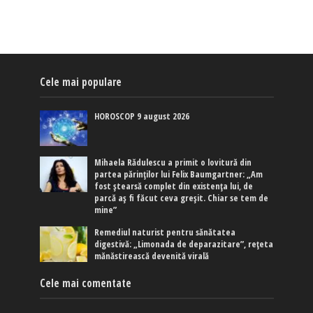
Cele mai populare
HOROSCOP 9 august 2026
Mihaela Rădulescu a primit o lovitură din
partea părinților lui Felix Baumgartner: „Am
fost ștearsă complet din existența lui, de
parcă aș fi făcut ceva greșit. Chiar se tem de
mine”
Remediul naturist pentru sănătatea
digestivă: „Limonada de deparazitare”, rețeta
mănăstirească devenită virală
Cele mai comentate