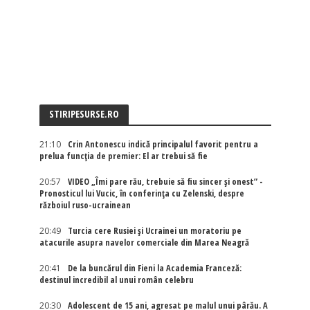
STIRIPESURSE.RO
21:10
Crin Antonescu indică principalul favorit pentru a
prelua funcția de premier: El ar trebui să fie
20:57
VIDEO „Îmi pare rău, trebuie să fiu sincer și onest” -
Pronosticul lui Vucic, în conferința cu Zelenski, despre
războiul ruso-ucrainean
20:49
Turcia cere Rusiei și Ucrainei un moratoriu pe
atacurile asupra navelor comerciale din Marea Neagră
20:41
De la buncărul din Fieni la Academia Franceză:
destinul incredibil al unui român celebru
20:30
Adolescent de 15 ani, agresat pe malul unui pârău. A