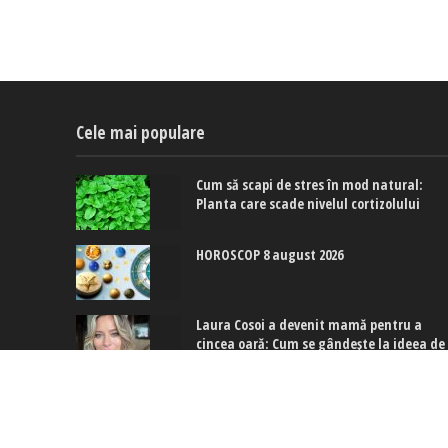
Cele mai populare
Cum să scapi de stres în mod natural:
Planta care scade nivelul cortizolului
HOROSCOP 8 august 2026
Laura Cosoi a devenit mamă pentru a
cincea oară: Cum se gândește la ideea de
a mai avea încă un bebeluș
Copyright © 2017-2024. www.exquis.ro |
Modifică setări