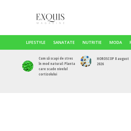
LIFESTYLE
SANATATE
NUTRITIE
MODA
Cum să scapi de stres
HOROSCOP 8 august
în mod natural: Planta
2026
care scade nivelul
cortizolului