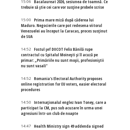
15:06
Bacalaureat 2026, sesiunea de toamnă. Ce
trebuie să știe cei care vor susține probele scrise
15:00
Prima mare miză după căderea lui
Maduro. Negocierile care pot redesena viitorul
Venezuelei au început la Caracas, proces susținut
de SUA
14:52
Fostul șef DIICOT Felix Bănilă rupe
contractul cu Spitalul Moinești și îl acuză pe
primar: „Primăriile nu sunt moșii, profesioniștii
nu sunt vasali”
14:52
Romania's Electoral Authority proposes
online registration for EU voters, easier electoral
procedures
14:50
Internaţionalul englez Ivan Toney, care a
participat la CM, pus sub acuzare în urma unei
agresiuni într-un club de noapte
14:47
Health Ministry sign 49 addenda signed