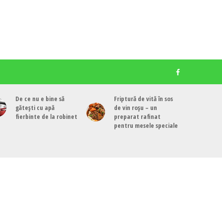
De ce nu e bine să
Friptură de vită în sos
gătești cu apă
de vin roșu – un
fierbinte de la robinet
preparat rafinat
pentru mesele speciale