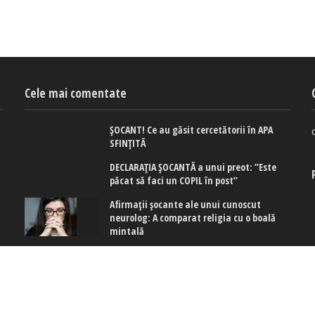
Cele mai comentate
ȘOCANT! Ce au găsit cercetătorii în APA
SFINȚITĂ
DECLARAȚIA ȘOCANTĂ a unui preot: ”Este
păcat să faci un COPIL în post”
Afirmaţii şocante ale unui cunoscut
neurolog: A comparat religia cu o boală
mintală
 cookies
|
Politica de confidențialitate
|
Politica de cookies