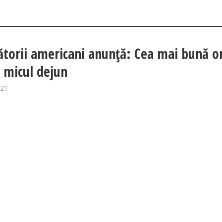
ătorii americani anunță: Cea mai bună o
 micul dejun
021