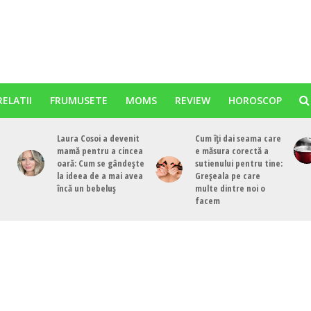
RELATII
FRUMUSETE
MOMS
REVIEW
HOROSCOP
Laura Cosoi a devenit
Cum îți dai seama care
mamă pentru a cincea
e măsura corectă a
oară: Cum se gândește
sutienului pentru tine:
la ideea de a mai avea
Greșeala pe care
încă un bebeluș
multe dintre noi o
facem