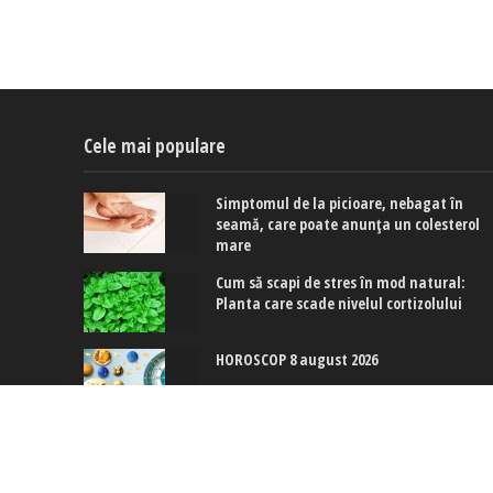
Cele mai populare
Simptomul de la picioare, nebagat în
seamă, care poate anunța un colesterol
mare
Cum să scapi de stres în mod natural:
Planta care scade nivelul cortizolului
HOROSCOP 8 august 2026
Copyright © 2017-2024. www.exquis.ro |
Modifică setări