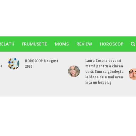
RELATII
FRUMUSETE
MOMS
REVIEW
HOROSCOP
Laura Cosoi a devenit
HOROSCOP 8 august
ta
mamă pentru a cincea
2026
oară: Cum se gândește
la ideea de a mai avea
încă un bebeluș