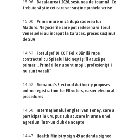
15:06
Bacalaureat 2026, sesiunea de toamnă. Ce
trebuie să știe cei care vor susține probele scrise
15:00
Prima mare miză după căderea lui
Maduro. Negocierile care pot redesena viitorul
Venezuelei au început la Caracas, proces susținut
de SUA
14:52
Fostul șef DIICOT Felix Bănilă rupe
contractul cu Spitalul Moinești și îl acuză pe
primar: „Primăriile nu sunt moșii, profesioniștii
nu sunt vasali”
14:52
Romania's Electoral Authority proposes
online registration for EU voters, easier electoral
procedures
14:50
Internaţionalul englez Ivan Toney, care a
participat la CM, pus sub acuzare în urma unei
agresiuni într-un club de noapte
14:47
Health Ministry sign 49 addenda signed