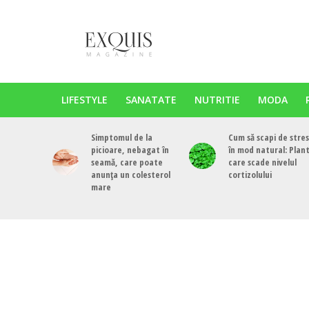
LIFESTYLE
SANATATE
NUTRITIE
MODA
Simptomul de la
Cum să scapi de stres
picioare, nebagat în
în mod natural: Plan
seamă, care poate
care scade nivelul
anunța un colesterol
cortizolului
mare