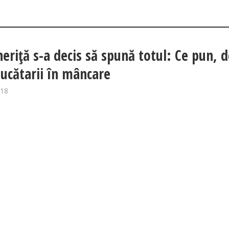
neriţă s-a decis să spună totul: Ce pun, 
bucătarii în mâncare
018