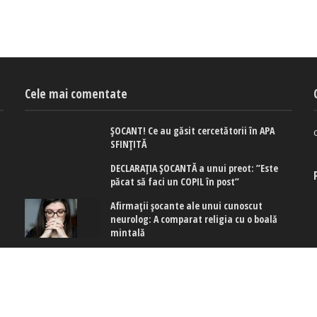
Cele mai comentate
ȘOCANT! Ce au găsit cercetătorii în APA
SFINȚITĂ
DECLARAȚIA ȘOCANTĂ a unui preot: ”Este
păcat să faci un COPIL în post”
Afirmaţii şocante ale unui cunoscut
neurolog: A comparat religia cu o boală
mintală
 cookies
|
Politica de confidențialitate
|
Politica de cookies