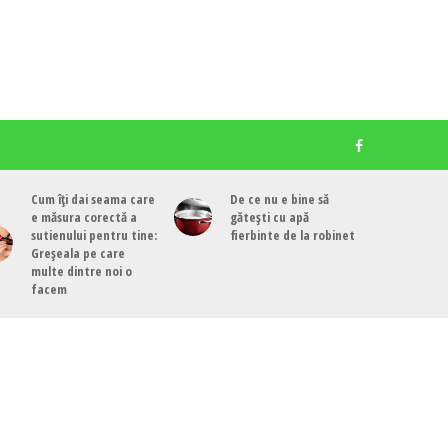
Cum îți dai seama care
De ce nu e bine să
e măsura corectă a
gătești cu apă
sutienului pentru tine:
fierbinte de la robinet
Greșeala pe care
multe dintre noi o
facem