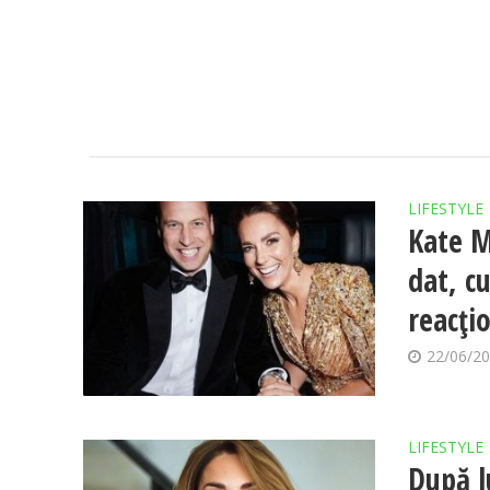
LIFESTYLE
Kate M
dat, c
reacți
22/06/2
LIFESTYLE
După l