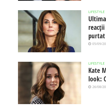
LIFESTYLE
Ultima
reacți
purtat
05/09/2
LIFESTYLE
Kate M
look: 
26/08/2