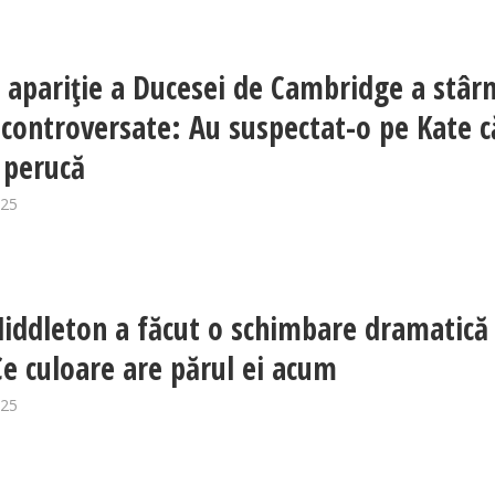
 apariție a Ducesei de Cambridge a stârn
i controversate: Au suspectat-o pe Kate c
 perucă
025
iddleton a făcut o schimbare dramatică
Ce culoare are părul ei acum
025