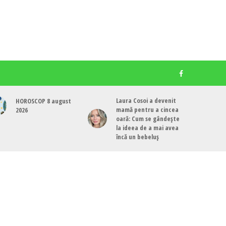
Laura Cosoi a devenit
HOROSCOP 8 august
mamă pentru a cincea
2026
oară: Cum se gândește
la ideea de a mai avea
încă un bebeluș