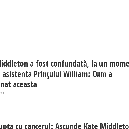
iddleton a fost confundată, la un mom
u asistenta Prințului William: Cum a
onat aceasta
025
upta cu cancerul: Ascunde Kate Middlet