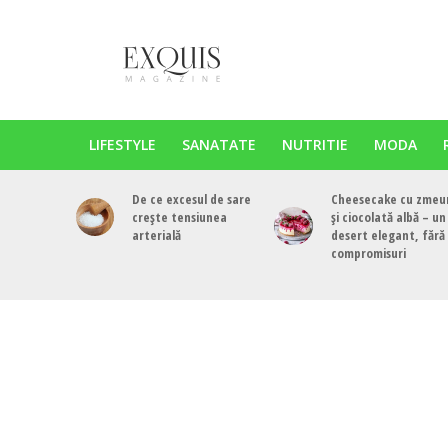
LIFESTYLE
SANATATE
NUTRITIE
MODA
De ce excesul de sare
Cheesecake cu zmeu
crește tensiunea
și ciocolată albă – un
arterială
desert elegant, fără
compromisuri