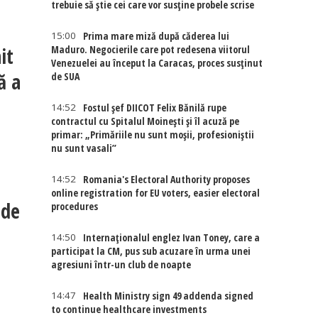
trebuie să știe cei care vor susține probele scrise
15:00
Prima mare miză după căderea lui
it
Maduro. Negocierile care pot redesena viitorul
Venezuelei au început la Caracas, proces susținut
ă a
de SUA
14:52
Fostul șef DIICOT Felix Bănilă rupe
contractul cu Spitalul Moinești și îl acuză pe
primar: „Primăriile nu sunt moșii, profesioniștii
nu sunt vasali”
14:52
Romania's Electoral Authority proposes
online registration for EU voters, easier electoral
 de
procedures
14:50
Internaţionalul englez Ivan Toney, care a
participat la CM, pus sub acuzare în urma unei
agresiuni într-un club de noapte
14:47
Health Ministry sign 49 addenda signed
to continue healthcare investments