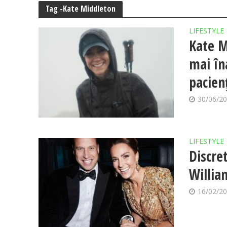
Tag -Kate Middleton
LIFESTYLE
Kate M
mai în
pacien
30/06/2
LIFESTYLE
Discre
Willia
16/02/2