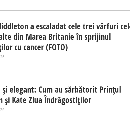
iddleton a escaladat cele trei vârfuri cel
alte din Marea Britanie în sprijinul
ților cu cancer (FOTO)
026
t și elegant: Cum au sărbătorit Prințul
m și Kate Ziua Îndrăgostiților
026