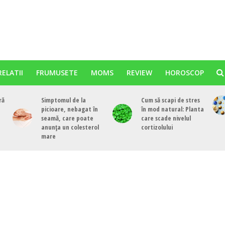
RELATII
FRUMUSETE
MOMS
REVIEW
HOROSCOP
ră
Simptomul de la
Cum să scapi de stres
picioare, nebagat în
în mod natural: Planta
seamă, care poate
care scade nivelul
anunța un colesterol
cortizolului
mare