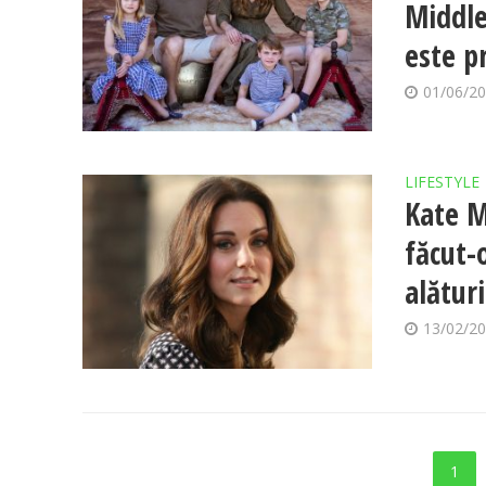
Middle
este p
01/06/2
LIFESTYLE
Kate M
făcut-o
alătur
13/02/2
1