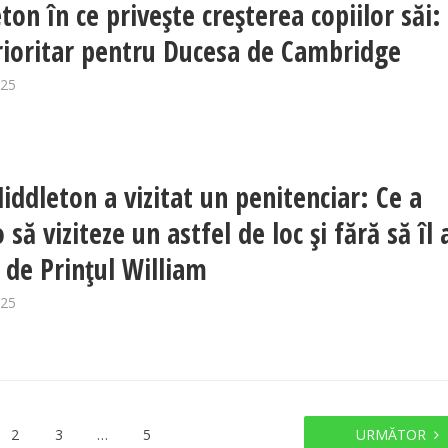
ton în ce privește creșterea copiilor săi:
rioritar pentru Ducesa de Cambridge
025
iddleton a vizitat un penitenciar: Ce a
 să viziteze un astfel de loc și fără să îl 
i de Prințul William
025
2
3
…
5
URMĂTOR