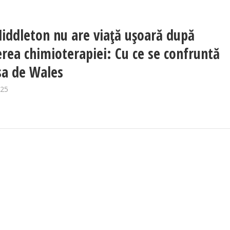
iddleton nu are viață ușoară după
erea chimioterapiei: Cu ce se confruntă
sa de Wales
025