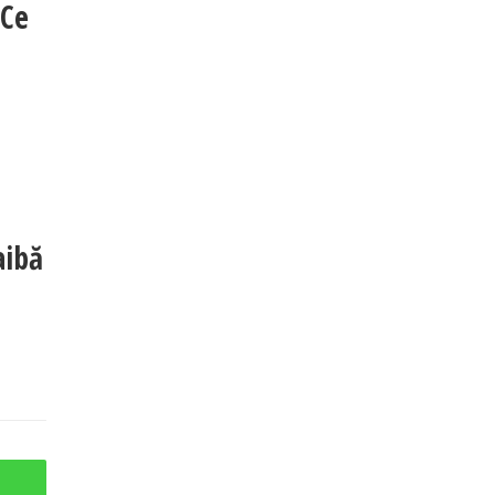
 Ce
aibă