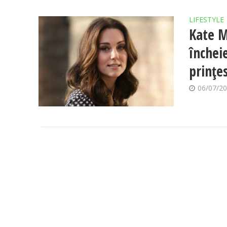
LIFESTYLE
Kate M
închei
prințe
06/07/2