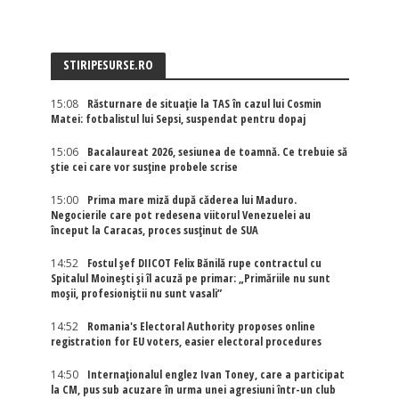
STIRIPESURSE.RO
15:08
Răsturnare de situație la TAS în cazul lui Cosmin
Matei: fotbalistul lui Sepsi, suspendat pentru dopaj
15:06
Bacalaureat 2026, sesiunea de toamnă. Ce trebuie să
știe cei care vor susține probele scrise
15:00
Prima mare miză după căderea lui Maduro.
Negocierile care pot redesena viitorul Venezuelei au
început la Caracas, proces susținut de SUA
14:52
Fostul șef DIICOT Felix Bănilă rupe contractul cu
Spitalul Moinești și îl acuză pe primar: „Primăriile nu sunt
moșii, profesioniștii nu sunt vasali”
14:52
Romania's Electoral Authority proposes online
registration for EU voters, easier electoral procedures
14:50
Internaţionalul englez Ivan Toney, care a participat
la CM, pus sub acuzare în urma unei agresiuni într-un club