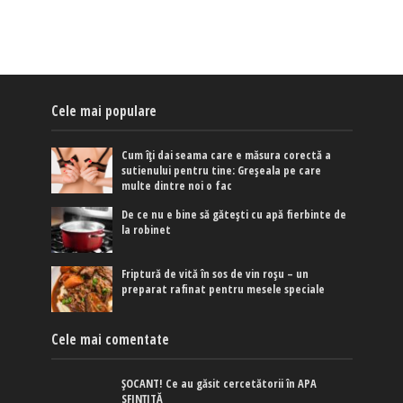
Cele mai populare
Cum îți dai seama care e măsura corectă a
sutienului pentru tine: Greșeala pe care
multe dintre noi o fac
De ce nu e bine să gătești cu apă fierbinte de
la robinet
Friptură de vită în sos de vin roșu – un
preparat rafinat pentru mesele speciale
Cele mai comentate
ȘOCANT! Ce au găsit cercetătorii în APA
SFINȚITĂ