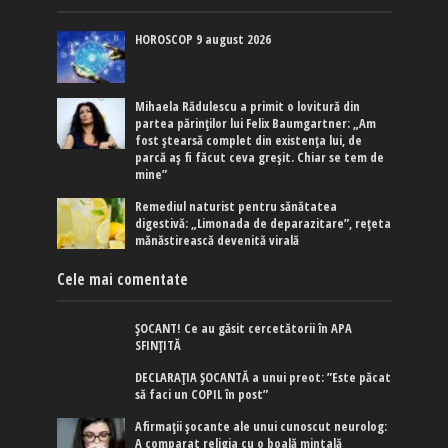
HOROSCOP 9 august 2026
Mihaela Rădulescu a primit o lovitură din
partea părinților lui Felix Baumgartner: „Am
fost ștearsă complet din existența lui, de
parcă aș fi făcut ceva greșit. Chiar se tem de
mine”
Remediul naturist pentru sănătatea
digestivă: „Limonada de deparazitare”, rețeta
mănăstirească devenită virală
Cele mai comentate
ȘOCANT! Ce au găsit cercetătorii în APA
SFINȚITĂ
DECLARAȚIA ȘOCANTĂ a unui preot: ”Este păcat
să faci un COPIL în post”
Afirmaţii şocante ale unui cunoscut neurolog:
A comparat religia cu o boală mintală