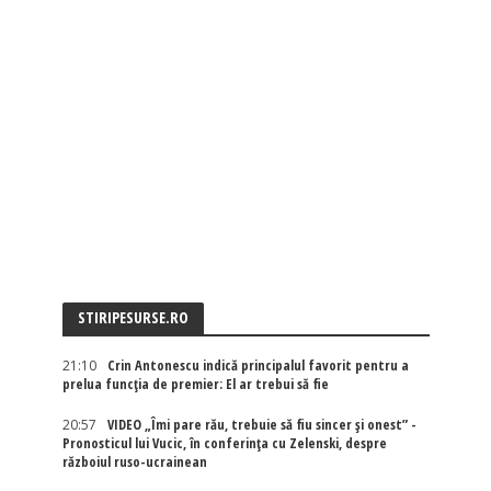
STIRIPESURSE.RO
21:10
Crin Antonescu indică principalul favorit pentru a
prelua funcția de premier: El ar trebui să fie
20:57
VIDEO „Îmi pare rău, trebuie să fiu sincer și onest” -
Pronosticul lui Vucic, în conferința cu Zelenski, despre
războiul ruso-ucrainean