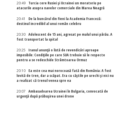
20:49
Turcia cere Rusiei și Ucrainei un moratoriu pe
atacurile asupra navelor comerciale din Marea Neagră
20:41
De la buncărul din Fieni la Academia Franceză:
destinul incredibil al unui român celebru
20:30
Adolescent de 15 ani, agresat pe malul unui pârău. A
fost transportat la spital
20:25
Iranul anunță o listă de revendicări aproape
imposibile: Condițiile pe care SUA trebuie să le respecte
pentru a se redeschide Strâmtoarea Ormuz
20:10
Ea este cea mai norocoasă fată din România: A fost
lovită de tren, dar a scăpat. Era cu căștile pe urechi și nici nu
a realizat că trenul venea spre ea
20:07
Ambasadoarea Ucrainei în Bulgaria, convocată de
urgență după prăbușirea unei drone