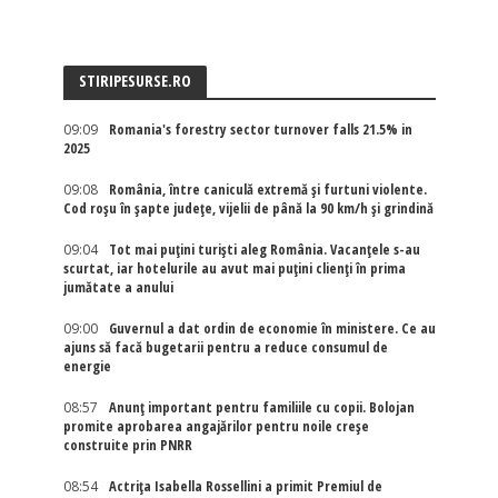
STIRIPESURSE.RO
09:09
Romania's forestry sector turnover falls 21.5% in
2025
09:08
România, între caniculă extremă și furtuni violente.
Cod roșu în șapte județe, vijelii de până la 90 km/h și grindină
09:04
Tot mai puțini turiști aleg România. Vacanțele s-au
scurtat, iar hotelurile au avut mai puțini clienți în prima
jumătate a anului
09:00
Guvernul a dat ordin de economie în ministere. Ce au
ajuns să facă bugetarii pentru a reduce consumul de
energie
08:57
Anunț important pentru familiile cu copii. Bolojan
promite aprobarea angajărilor pentru noile creșe
construite prin PNRR
08:54
Actriţa Isabella Rossellini a primit Premiul de