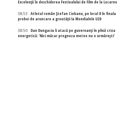
Excelenţă în deschiderea Festivalului de Film de la Locarno
08:53
Atletul român Ștefan Ciobanu, pe locul 8 în finala
probei de aruncare a greutății la Mondialele U20
08:50
Dan Dungaciu îi atacă pe guvernanți în plină criza
energetică: 'Nici măcar prognoza meteo nu o urmărești'