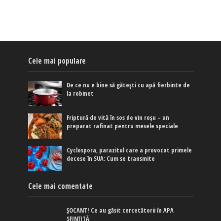
Cele mai populare
De ce nu e bine să gătești cu apă fierbinte de
la robinet
Friptură de vită în sos de vin roșu – un
preparat rafinat pentru mesele speciale
Cyclospora, parazitul care a provocat primele
decese în SUA: Cum se transmite
Cele mai comentate
ȘOCANT! Ce au găsit cercetătorii în APA
SFINȚITĂ