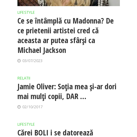
LIFESTYLE
Ce se întâmplă cu Madonna? De
ce prietenii artistei cred că
aceasta ar putea sfârși ca
Michael Jackson
03/07/2023
RELATII
Jamie Oliver: Soția mea și-ar dori
mai mulți copii, DAR …
02/10/2017
LIFESTYLE
Cărei BOLI i se datorează