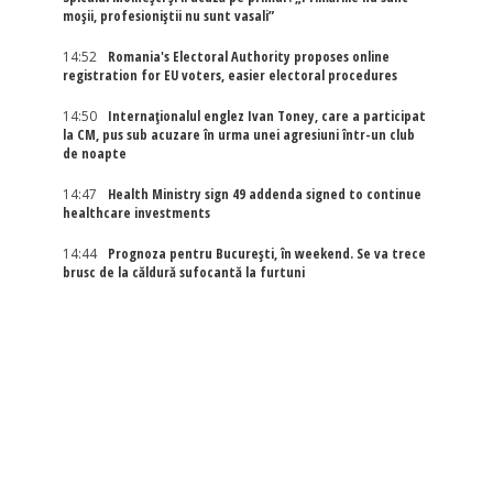
moșii, profesioniștii nu sunt vasali”
14:52
Romania's Electoral Authority proposes online
registration for EU voters, easier electoral procedures
14:50
Internaţionalul englez Ivan Toney, care a participat
la CM, pus sub acuzare în urma unei agresiuni într-un club
de noapte
14:47
Health Ministry sign 49 addenda signed to continue
healthcare investments
14:44
Prognoza pentru București, în weekend. Se va trece
brusc de la căldură sufocantă la furtuni