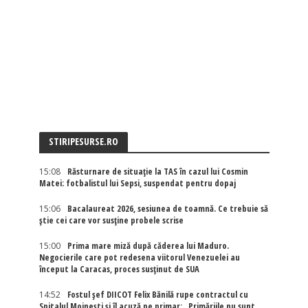
STIRIPESURSE.RO
15:08
Răsturnare de situație la TAS în cazul lui Cosmin
Matei: fotbalistul lui Sepsi, suspendat pentru dopaj
15:06
Bacalaureat 2026, sesiunea de toamnă. Ce trebuie să
știe cei care vor susține probele scrise
15:00
Prima mare miză după căderea lui Maduro.
Negocierile care pot redesena viitorul Venezuelei au
început la Caracas, proces susținut de SUA
14:52
Fostul șef DIICOT Felix Bănilă rupe contractul cu
Spitalul Moinești și îl acuză pe primar: „Primăriile nu sunt