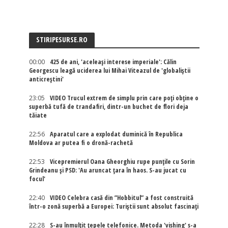
STIRIPESURSE.RO
00:00
425 de ani, 'aceleași interese imperiale': Călin
Georgescu leagă uciderea lui Mihai Viteazul de 'globaliștii
anticreștini'
23:05
VIDEO Trucul extrem de simplu prin care poți obține o
superbă tufă de trandafiri, dintr-un buchet de flori deja
tăiate
22:56
Aparatul care a explodat duminică în Republica
Moldova ar putea fi o dronă-rachetă
22:53
Vicepremierul Oana Gheorghiu rupe punțile cu Sorin
Grindeanu și PSD: 'Au aruncat țara în haos. S-au jucat cu
focul'
22:40
VIDEO Celebra casă din ”Hobbitul” a fost construită
într-o zonă superbă a Europei: Turiștii sunt absolut fascinați
22:28
S-au înmulțit țepele telefonice. Metoda 'vishing' s-a