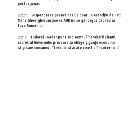
perfecționat
22:27
'Suspendarea președintelui, doar un exercițiu de PR':
Oana Gheorghiu susține că AUR nu se gândește cât rău ar
face României
22:15
Tudorel Toader pune sub semnul întrebării planul
secret al Guvernului prin care să oblige giganții economici
să-și taie consumul: 'Trebuie să arate cine l-a împuternicit'