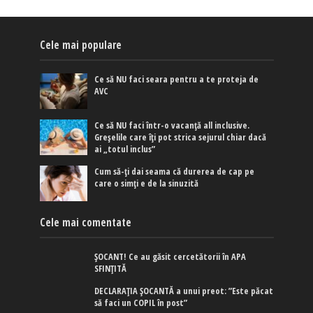
Cele mai populare
Ce să NU faci seara pentru a te proteja de
AVC
Ce să NU faci într-o vacanță all inclusive.
Greșelile care îți pot strica sejurul chiar dacă
ai „totul inclus”
Cum să-ți dai seama că durerea de cap pe
care o simți e de la sinuzită
Cele mai comentate
ȘOCANT! Ce au găsit cercetătorii în APA
SFINȚITĂ
DECLARAȚIA ȘOCANTĂ a unui preot: ”Este păcat
să faci un COPIL în post”