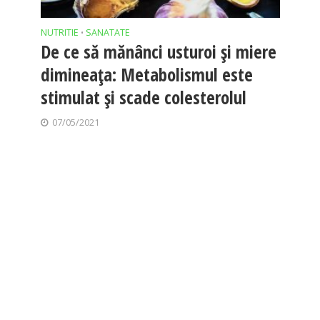
NUTRITIE
SANATATE
•
De ce să mănânci usturoi și miere
dimineața: Metabolismul este
stimulat și scade colesterolul
07/05/2021