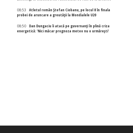
08:53
Atletul român Ștefan Ciobanu, pe locul 8 în finala
probei de aruncare a greutății la Mondialele U20
08:50
Dan Dungaciu îi atacă pe guvernanți în plină criza
energetică: 'Nici măcar prognoza meteo nu o urmărești'