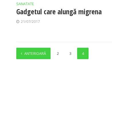
SANATATE
Gadgetul care alungă migrena
21/07/2017
ANTERIOARĂ
1
2
3
4