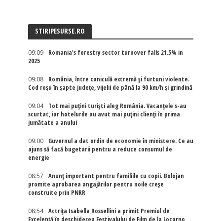
STIRIPESURSE.RO
09:09
Romania's forestry sector turnover falls 21.5% in
2025
09:08
România, între caniculă extremă și furtuni violente.
Cod roșu în șapte județe, vijelii de până la 90 km/h și grindină
09:04
Tot mai puțini turiști aleg România. Vacanțele s-au
scurtat, iar hotelurile au avut mai puțini clienți în prima
jumătate a anului
09:00
Guvernul a dat ordin de economie în ministere. Ce au
ajuns să facă bugetarii pentru a reduce consumul de
energie
08:57
Anunț important pentru familiile cu copii. Bolojan
promite aprobarea angajărilor pentru noile creșe
construite prin PNRR
08:54
Actriţa Isabella Rossellini a primit Premiul de
Excelenţă în deschiderea Festivalului de Film de la Locarno