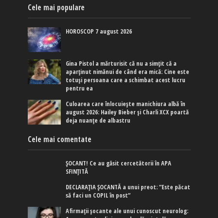
Cele mai populare
HOROSCOP 7 august 2026
Gina Pistol a mărturisit că nu a simțit că a
aparținut nimănui de când era mică: Cine este
totuși persoana care a schimbat acest lucru
pentru ea
Culoarea care înlocuiește manichiura albă în
august 2026: Hailey Bieber și Charli XCX poartă
deja nuanțe de albastru
Cele mai comentate
ȘOCANT! Ce au găsit cercetătorii în APA
SFINȚITĂ
DECLARAȚIA ȘOCANTĂ a unui preot: ”Este păcat
să faci un COPIL în post”
Afirmaţii şocante ale unui cunoscut neurolog: