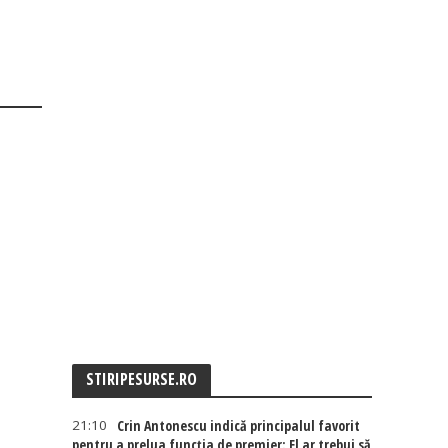
STIRIPESURSE.RO
21:10
Crin Antonescu indică principalul favorit
pentru a prelua funcția de premier: El ar trebui să