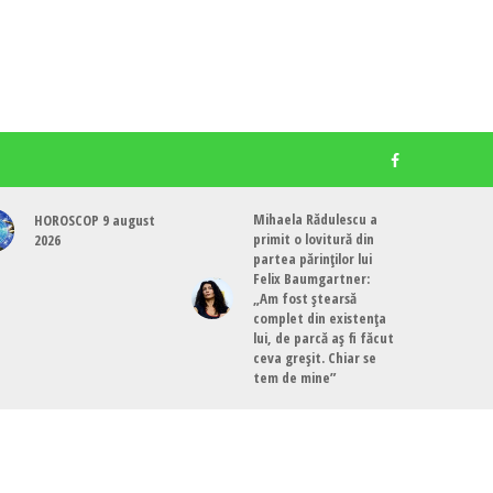
Mihaela Rădulescu a
HOROSCOP 9 august
primit o lovitură din
2026
partea părinților lui
Felix Baumgartner:
„Am fost ștearsă
complet din existența
lui, de parcă aș fi făcut
ceva greșit. Chiar se
tem de mine”