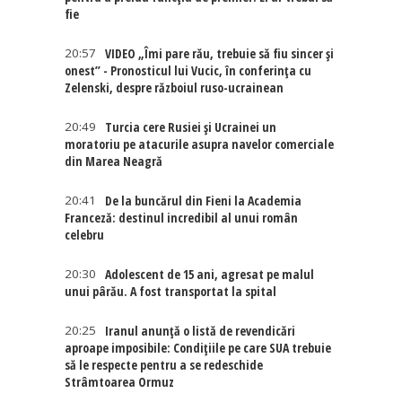
fie
20:57
VIDEO „Îmi pare rău, trebuie să fiu sincer și
onest” - Pronosticul lui Vucic, în conferința cu
Zelenski, despre războiul ruso-ucrainean
20:49
Turcia cere Rusiei și Ucrainei un
moratoriu pe atacurile asupra navelor comerciale
din Marea Neagră
20:41
De la buncărul din Fieni la Academia
Franceză: destinul incredibil al unui român
celebru
20:30
Adolescent de 15 ani, agresat pe malul
unui pârău. A fost transportat la spital
20:25
Iranul anunță o listă de revendicări
aproape imposibile: Condițiile pe care SUA trebuie
să le respecte pentru a se redeschide
Strâmtoarea Ormuz