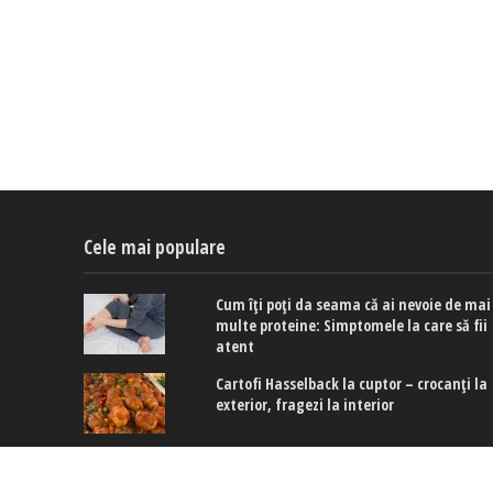
Cele mai populare
Cum îți poți da seama că ai nevoie de mai
multe proteine: Simptomele la care să fii
atent
Cartofi Hasselback la cuptor – crocanți la
exterior, fragezi la interior
De ce să-ți speli părul cu ceai negru: Cum
poate acesta să ajute la creșterea