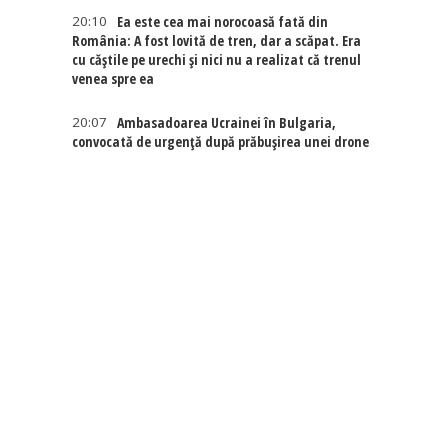
20:10
Ea este cea mai norocoasă fată din
România: A fost lovită de tren, dar a scăpat. Era
cu căștile pe urechi și nici nu a realizat că trenul
venea spre ea
20:07
Ambasadoarea Ucrainei în Bulgaria,
convocată de urgență după prăbușirea unei drone