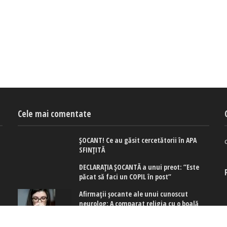
Cele mai comentate
ȘOCANT! Ce au găsit cercetătorii în APA
SFINȚITĂ
DECLARAȚIA ȘOCANTĂ a unui preot: ”Este
păcat să faci un COPIL în post”
Afirmaţii şocante ale unui cunoscut
neurolog: A comparat religia cu o boală
mintală