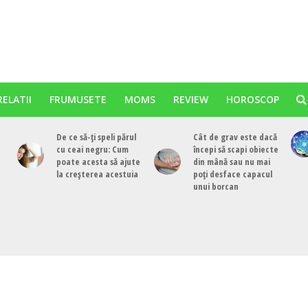
RELATII
FRUMUSETE
MOMS
REVIEW
HOROSCOP
De ce să-ți speli părul
Cât de grav este dacă
cu ceai negru: Cum
începi să scapi obiecte
poate acesta să ajute
din mână sau nu mai
la creșterea acestuia
poți desface capacul
unui borcan