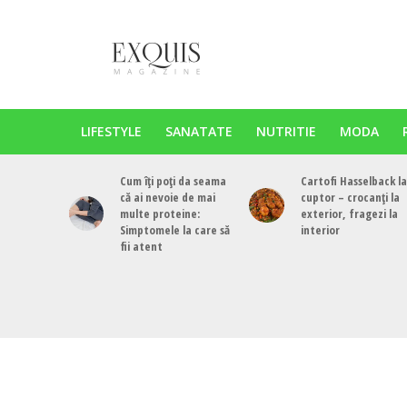
LIFESTYLE
SANATATE
NUTRITIE
MODA
Cum îți poți da seama
Cartofi Hasselback la
că ai nevoie de mai
cuptor – crocanți la
multe proteine:
exterior, fragezi la
Simptomele la care să
interior
fii atent