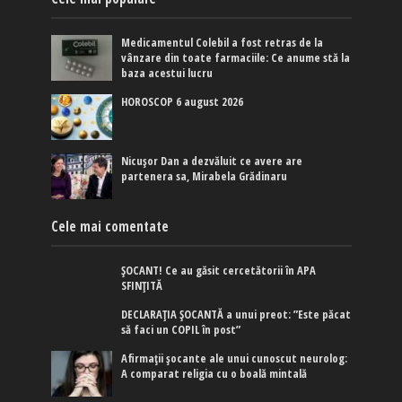
Medicamentul Colebil a fost retras de la
vânzare din toate farmaciile: Ce anume stă la
baza acestui lucru
HOROSCOP 6 august 2026
Nicușor Dan a dezvăluit ce avere are
partenera sa, Mirabela Grădinaru
Cele mai comentate
ȘOCANT! Ce au găsit cercetătorii în APA
SFINȚITĂ
DECLARAȚIA ȘOCANTĂ a unui preot: ”Este păcat
să faci un COPIL în post”
Afirmaţii şocante ale unui cunoscut neurolog:
A comparat religia cu o boală mintală