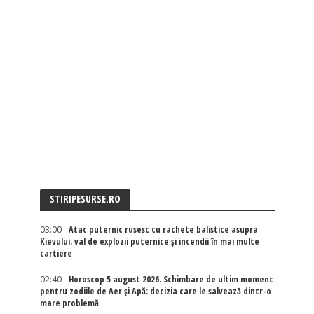
STIRIPESURSE.RO
03:00
Atac puternic rusesc cu rachete balistice asupra
Kievului: val de explozii puternice și incendii în mai multe
cartiere
02:40
Horoscop 5 august 2026. Schimbare de ultim moment
pentru zodiile de Aer și Apă: decizia care le salvează dintr-o
mare problemă