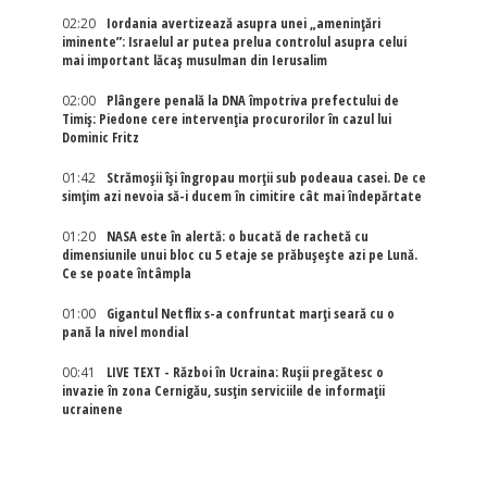
02:20
Iordania avertizează asupra unei „amenințări
iminente”: Israelul ar putea prelua controlul asupra celui
mai important lăcaș musulman din Ierusalim
02:00
Plângere penală la DNA împotriva prefectului de
Timiș: Piedone cere intervenția procurorilor în cazul lui
Dominic Fritz
01:42
Strămoșii își îngropau morții sub podeaua casei. De ce
simțim azi nevoia să-i ducem în cimitire cât mai îndepărtate
01:20
NASA este în alertă: o bucată de rachetă cu
dimensiunile unui bloc cu 5 etaje se prăbușește azi pe Lună.
Ce se poate întâmpla
01:00
Gigantul Netflix s-a confruntat marţi seară cu o
pană la nivel mondial
00:41
LIVE TEXT - Război în Ucraina: Rușii pregătesc o
invazie în zona Cernigău, susțin serviciile de informații
ucrainene