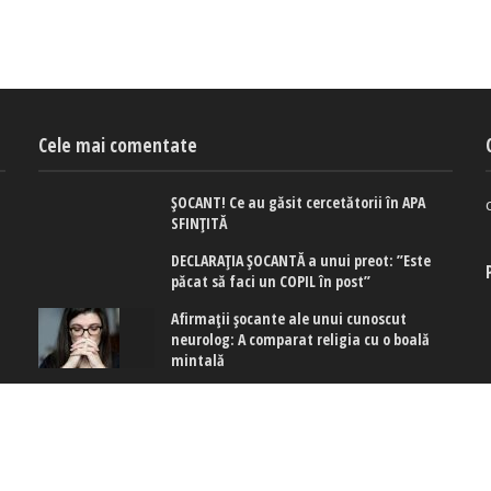
Cele mai comentate
ȘOCANT! Ce au găsit cercetătorii în APA
SFINȚITĂ
DECLARAȚIA ȘOCANTĂ a unui preot: ”Este
păcat să faci un COPIL în post”
Afirmaţii şocante ale unui cunoscut
neurolog: A comparat religia cu o boală
mintală
 cookies
|
Politica de confidențialitate
|
Politica de cookies