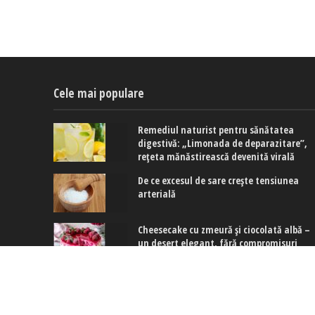
Cele mai populare
Remediul naturist pentru sănătatea
digestivă: „Limonada de deparazitare”,
rețeta mănăstirească devenită virală
De ce excesul de sare crește tensiunea
arterială
Cheesecake cu zmeură și ciocolată albă –
un desert elegant, fără compromisuri
Copyright © 2017-2024. www.exquis.ro |
Modifică setări