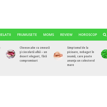
RELATII
FRUMUSETE
MOMS
REVIEW
HOROSCOP
e
Cheesecake cu zmeură
Simptomul de la
și ciocolată albă – un
picioare, nebagat în
desert elegant, fără
seamă, care poate
compromisuri
anunța un colesterol
mare