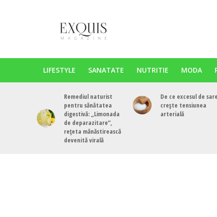
LIFESTYLE
SANATATE
NUTRITIE
MODA
Remediul naturist
De ce excesul de sar
pentru sănătatea
crește tensiunea
digestivă: „Limonada
arterială
de deparazitare”,
rețeta mănăstirească
devenită virală