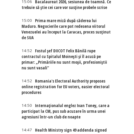
15:06
Bacalaureat 2026, sesiunea de toamnă. Ce
trebuie să știe cei care vor susține probele scrise
15:00
Prima mare miză după căderea lui
Maduro. Negocierile care pot redesena viitorul
Venezuelei au început la Caracas, proces susținut
de SUA
14:52
Fostul șef DIICOT Felix Bănilă rupe
contractul cu Spitalul Moinești și îl acuză pe
primar: „Primăriile nu sunt moșii, profesioniștii
nu sunt vasali”
14:52
Romania's Electoral Authority proposes
online registration for EU voters, easier electoral
procedures
14:50
Internaţionalul englez Ivan Toney, care a
participat la CM, pus sub acuzare în urma unei
agresiuni într-un club de noapte
14:47
Health Ministry sign 49 addenda signed