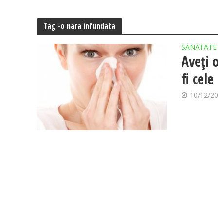
Tag -o nara infundata
SANATATE
Aveți 
fi cel
10/12/2