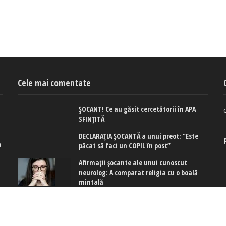
Cele mai comentate
ȘOCANT! Ce au găsit cercetătorii în APA
SFINȚITĂ
DECLARAȚIA ȘOCANTĂ a unui preot: ”Este
a
păcat să faci un COPIL în post”
e
Afirmaţii şocante ale unui cunoscut
neurolog: A comparat religia cu o boală
mintală
ă