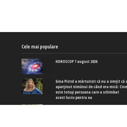
Cele mai populare
HOROSCOP 7 august 2026
Gina Pistol a mărturisit că nu a simțit că 
aparținut nimănui de când era mică: Cin
este totuși persoana care a schimbat
acest lucru pentru ea
Culoarea care înlocuiește manichiura alb
în august 2026: Hailey Bieber și Charli XCX
poartă deja nuanțe de albastru