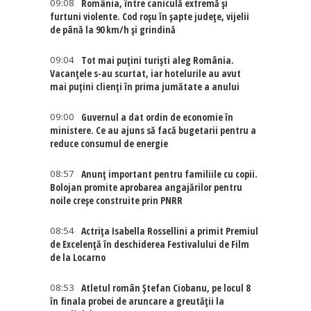
09:08
România, între caniculă extremă și
furtuni violente. Cod roșu în șapte județe, vijelii
de până la 90 km/h și grindină
09:04
Tot mai puțini turiști aleg România.
Vacanțele s-au scurtat, iar hotelurile au avut
mai puțini clienți în prima jumătate a anului
09:00
Guvernul a dat ordin de economie în
ministere. Ce au ajuns să facă bugetarii pentru a
reduce consumul de energie
08:57
Anunț important pentru familiile cu copii.
Bolojan promite aprobarea angajărilor pentru
noile creșe construite prin PNRR
08:54
Actriţa Isabella Rossellini a primit Premiul
de Excelenţă în deschiderea Festivalului de Film
de la Locarno
08:53
Atletul român Ștefan Ciobanu, pe locul 8
în finala probei de aruncare a greutății la