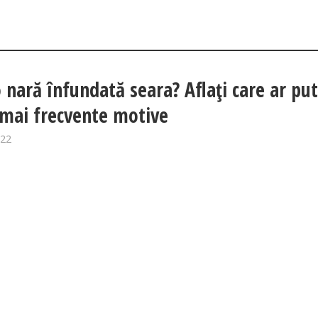
o nară înfundată seara? Aflați care ar pu
e mai frecvente motive
022