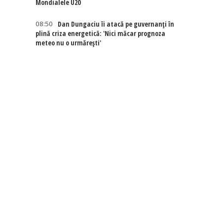
Mondialele U20
08:50
Dan Dungaciu îi atacă pe guvernanți în
plină criza energetică: 'Nici măcar prognoza
meteo nu o urmărești'