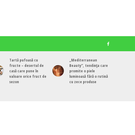
Tartă pufoasă cu
„Mediterranean
fructe – desertul de
Beauty”, tendința care
casă care pune în
promite o piele
valoare orice fruct de
luminoasă fără o rutină
sezon
cu zece produse