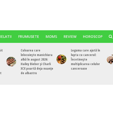
RELATII
FRUMUSETE
MOMS
REVIEW
HOROSCOP
sit
Culoarea care
Leguma care ajută în
înlocuiește manichiura
lupta cu cancerul:
albă în august 2026:
Încetinește
Hailey Bieber și Charli
multiplicarea celulor
XCX poartă deja nuanțe
canceroase
st
de albastru