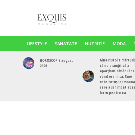
LIFESTYLE
SANATATE
NUTRITIE
MODA
Gina Pistol a mărturi
HOROSCOP 7 august
că nu a simțit că a
2026
aparținut nimănui de
când era mică: Cine
este totuși persoana
care a schimbat ace
lucru pentru ea