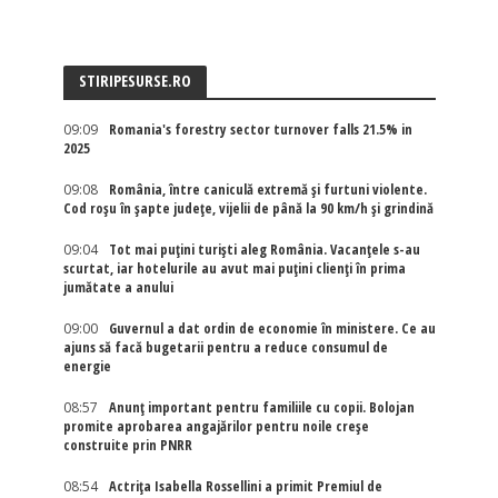
STIRIPESURSE.RO
09:09
Romania's forestry sector turnover falls 21.5% in
2025
09:08
România, între caniculă extremă și furtuni violente.
Cod roșu în șapte județe, vijelii de până la 90 km/h și grindină
09:04
Tot mai puțini turiști aleg România. Vacanțele s-au
scurtat, iar hotelurile au avut mai puțini clienți în prima
jumătate a anului
09:00
Guvernul a dat ordin de economie în ministere. Ce au
ajuns să facă bugetarii pentru a reduce consumul de
energie
08:57
Anunț important pentru familiile cu copii. Bolojan
promite aprobarea angajărilor pentru noile creșe
construite prin PNRR
08:54
Actriţa Isabella Rossellini a primit Premiul de