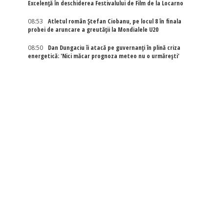
Excelenţă în deschiderea Festivalului de Film de la Locarno
08:53
Atletul român Ștefan Ciobanu, pe locul 8 în finala
probei de aruncare a greutății la Mondialele U20
08:50
Dan Dungaciu îi atacă pe guvernanți în plină criza
energetică: 'Nici măcar prognoza meteo nu o urmărești'