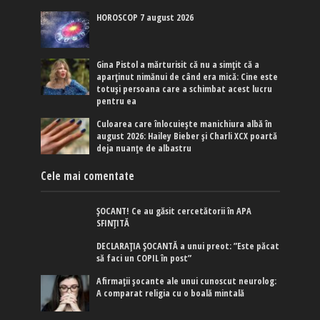
HOROSCOP 7 august 2026
Gina Pistol a mărturisit că nu a simțit că a
aparținut nimănui de când era mică: Cine este
totuși persoana care a schimbat acest lucru
pentru ea
Culoarea care înlocuiește manichiura albă în
august 2026: Hailey Bieber și Charli XCX poartă
deja nuanțe de albastru
Cele mai comentate
ȘOCANT! Ce au găsit cercetătorii în APA
SFINȚITĂ
DECLARAȚIA ȘOCANTĂ a unui preot: ”Este păcat
să faci un COPIL în post”
Afirmaţii şocante ale unui cunoscut neurolog:
A comparat religia cu o boală mintală