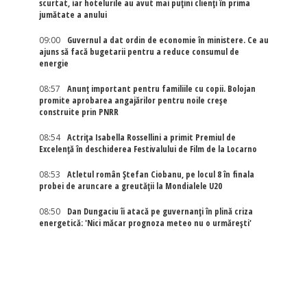
scurtat, iar hotelurile au avut mai puțini clienți în prima
jumătate a anului
09:00
Guvernul a dat ordin de economie în ministere. Ce au
ajuns să facă bugetarii pentru a reduce consumul de
energie
08:57
Anunț important pentru familiile cu copii. Bolojan
promite aprobarea angajărilor pentru noile creșe
construite prin PNRR
08:54
Actriţa Isabella Rossellini a primit Premiul de
Excelenţă în deschiderea Festivalului de Film de la Locarno
08:53
Atletul român Ștefan Ciobanu, pe locul 8 în finala
probei de aruncare a greutății la Mondialele U20
08:50
Dan Dungaciu îi atacă pe guvernanți în plină criza
energetică: 'Nici măcar prognoza meteo nu o urmărești'