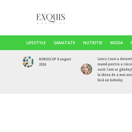
LIFESTYLE
SANATATE
NUTRITIE
MODA
Laura Cosoi a deveni
HOROSCOP 8 august
mamă pentru a cinc
2026
oară: Cum se gândeș
la ideea de a mai av
încă un bebeluș