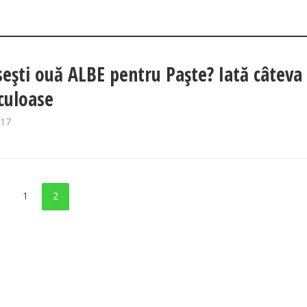
ești ouă ALBE pentru Paște? Iată câteva 
culoase
017
1
2