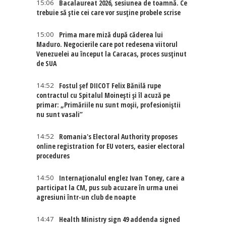
15:06
Bacalaureat 2026, sesiunea de toamnă. Ce
trebuie să știe cei care vor susține probele scrise
15:00
Prima mare miză după căderea lui
Maduro. Negocierile care pot redesena viitorul
Venezuelei au început la Caracas, proces susținut
de SUA
14:52
Fostul șef DIICOT Felix Bănilă rupe
contractul cu Spitalul Moinești și îl acuză pe
primar: „Primăriile nu sunt moșii, profesioniștii
nu sunt vasali”
14:52
Romania's Electoral Authority proposes
online registration for EU voters, easier electoral
procedures
14:50
Internaţionalul englez Ivan Toney, care a
participat la CM, pus sub acuzare în urma unei
agresiuni într-un club de noapte
14:47
Health Ministry sign 49 addenda signed