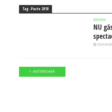
Tag -Paste 2018
REVIEW
NU găs
specta
05/04/2
ANTERIOARĂ