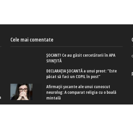
Cele mai comentate
ȘOCANT! Ce au găsit cercetătorii în APA
SFINȚITĂ
DECLARAȚIA ȘOCANTĂ a unui preot: ”Este
păcat să faci un COPIL în post”
Afirmaţii şocante ale unui cunoscut
neurolog: A comparat religia cu o boală
a
mintală
 cookies
|
Politica de confidențialitate
|
Politica de cookies