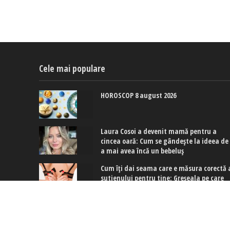
Cele mai populare
HOROSCOP 8 august 2026
Laura Cosoi a devenit mamă pentru a
cincea oară: Cum se gândește la ideea de
a mai avea încă un bebeluș
Cum îți dai seama care e măsura corectă 
sutienului pentru tine: Greșeala pe care
multe dintre noi o facem
Copyright © 2017-2024. www.exquis.ro |
Modifică setări