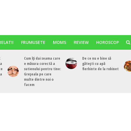
RELATII
FRUMUSETE
MOMS
REVIEW
HOROSCOP
t
Cum îți dai seama care
De ce nu e bine să
ea
e măsura corectă a
gătești cu apă
te
sutienului pentru tine:
fierbinte de la robinet
ea
Greșeala pe care
multe dintre noi o
facem