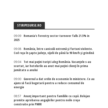
STIRIPESURSE.RO
09:09
Romania's forestry sector turnover falls 21.5% in
2025
09:08
România, între caniculă extremă și furtuni violente.
Cod roșu în șapte județe, vijelii de până la 90 km/h și grindină
09:04
Tot mai puțini turiști aleg România. Vacanțele s-au
scurtat, iar hotelurile au avut mai puțini clienți în prima
jumătate a anului
09:00
Guvernul a dat ordin de economie în ministere. Ce au
ajuns să facă bugetarii pentru a reduce consumul de
energie
08:57
Anunț important pentru familiile cu copii. Bolojan
promite aprobarea angajărilor pentru noile creșe
construite prin PNRR