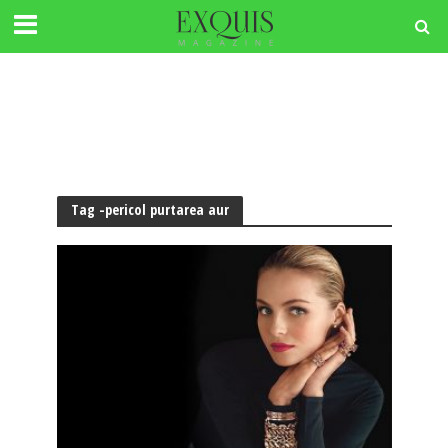
Tag -pericol purtarea aur