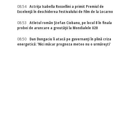
08:54
Actriţa Isabella Rossellini a primit Premiul de
Excelenţă în deschiderea Festivalului de Film de la Locarno
08:53
Atletul român Ștefan Ciobanu, pe locul 8 în finala
probei de aruncare a greutății la Mondialele U20
08:50
Dan Dungaciu îi atacă pe guvernanți în plină criza
energetică: 'Nici măcar prognoza meteo nu o urmărești'