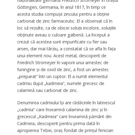
naţionalitate germană Friedrich Stromeyer în oraşul
Göttingen, Germania, în anul 1817, în timp ce
acesta studia compuşii zincului pentru a obţine
carbonat de zinc farmaceutic. El a observat că în
loc să rezulte, ca de obicei soluţii incolore, soluţiile
obţinute aveau o culoare galbenă. La început a
crezut că acestea sunt impurificate cu fier sau
arsen, dar mai târziu, a constatat că se afla în faţa
unui element nou. Acest metal, descoperit de
Friedrich Stromeyer în vaporii unui amestec de
funingine şi de oxid de zinc, a fost un amestec
„preparat“ într-un cuptor. El a numit elementul
cadmiu după „kadmeia“, numele grecesc de
calamină sau carbonat de zinc.
Denumirea cadmiului îşi are rădăcinile în latinescul
„cadmia“ care înseamnă calamina de zinc şi în
grecescul „Kadmeia“ care înseamnă pământ din
Cadmeia, descoperit pentru prima dată în
apropierea Tebei, oraş fondat de prinţul fenician