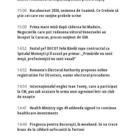
15:06
Bacalaureat 2026, sesiunea de toamnă. Ce trebuie să
știe cei care vor susține probele scrise
15:00
Prima mare miză după căderea lui Maduro.
Negocierile care pot redesena viitorul Venezuelei au
început la Caracas, proces susținut de SUA
14:52
Fostul șef DIICOT Felix Bănilă rupe contractul cu
Spitalul Moinești și îl acuză pe primar: „Primăriile nu sunt
moșii, profesioniștii nu sunt vasali”
14:52
Romania's Electoral Authority proposes online
registration for EU voters, easier electoral procedures
14:50
Internaţionalul englez Ivan Toney, care a participat
la CM, pus sub acuzare în urma unei agresiuni într-un club
de noapte
14:47
Health Ministry sign 49 addenda signed to continue
healthcare investments
14:44
Prognoza pentru București, în weekend. Se va trece
brusc de la căldură sufocantă la furtuni