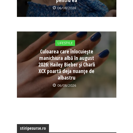
pentru ea
06/08/2026
LIFESTYLE
Culoarea care înlocuiește
manichiura albă în august
2026: Hailey Bieber și Charli
XCX poartă deja nuanțe de
albastru
06/08/2026
stiripesurse.ro