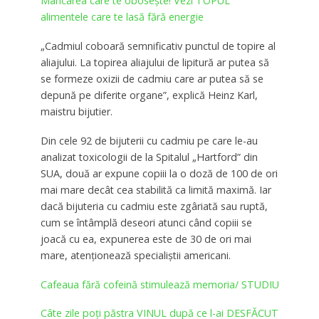
Mâncarea care te oboseşte! Vezi TOPUL
alimentele care te lasă fără energie
„Cadmiul coboară semnificativ punctul de topire al
aliajului. La topirea aliajului de lipitură ar putea să
se formeze oxizii de cadmiu care ar putea să se
depună pe diferite organe”, explică Heinz Karl,
maistru bijutier.
Din cele 92 de bijuterii cu cadmiu pe care le-au
analizat toxicologii de la Spitalul „Hartford” din
SUA, două ar expune copiii la o doză de 100 de ori
mai mare decât cea stabilită ca limită maximă. Iar
dacă bijuteria cu cadmiu este zgâriată sau ruptă,
cum se întâmplă deseori atunci când copiii se
joacă cu ea, expunerea este de 30 de ori mai
mare, atenţionează specialiştii americani.
Cafeaua fără cofeină stimulează memoria/ STUDIU
Câte zile poţi păstra VINUL după ce l-ai DESFĂCUT