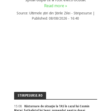
Read more »
Source:
Ultimele știri din Știrile Zilei - Stiripesurse
|
Published:
08/08/2026 - 16:40
STIRIPESURSE.RO
15:08
Răsturnare de situație la TAS în cazul lui Cosmin
Matei: fotbalistul lui Sepsi, suspendat pentru dopaj