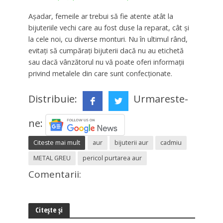
Așadar, femeile ar trebui să fie atente atât la
bijuteriile vechi care au fost duse la reparat, cât și
la cele noi, cu diverse monturi. Nu în ultimul rând,
evitați să cumpăraţi bijuterii dacă nu au etichetă
sau dacă vânzătorul nu vă poate oferi informaţii
privind metalele din care sunt confecţionate.
Distribuie:
Urmareste-
ne:
Citeste mai mult
aur
bijuterii aur
cadmiu
METAL GREU
pericol purtarea aur
Comentarii:
Citește și