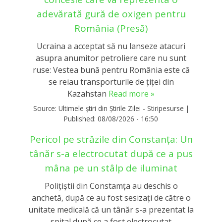
adevărată gură de oxigen pentru
România (Presă)
Ucraina a acceptat să nu lanseze atacuri
asupra anumitor petroliere care nu sunt
ruse: Vestea bună pentru România este că
se reiau transporturile de țiței din
Kazahstan
Read more »
Source:
Ultimele știri din Știrile Zilei - Stiripesurse
|
Published:
08/08/2026 - 16:50
Pericol pe străzile din Constanţa: Un
tânăr s-a electrocutat după ce a pus
mâna pe un stâlp de iluminat
Poliţiştii din Constamţa au deschis o
anchetă, după ce au fost sesizaţi de către o
unitate medicală că un tânăr s-a prezentat la
spital după ce a fost electrocutat