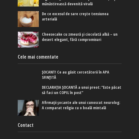
mănăstirească devenită virală
De ce excesul de sare crește tensiunea
arterială
Cheesecake cu zmeură și ciocolată albă – un
desert elegant, fără compromisuri
Cele mai comentate
ȘOCANT! Ce au găsit cercetătorii în APA
SFINȚITĂ
DECLARAȚIA ȘOCANTĂ a unui preot: ”Este păcat
să faci un COPIL în post”
Afirmaţii şocante ale unui cunoscut neurolog:
A comparat religia cu o boală mintală
Contact