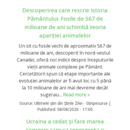
Descoperirea care rescrie istoria
Pământului: Fosile de 567 de
milioane de ani schimbă teoria
apariției animalelor
Un sit cu fosile vechi de aproximativ 567 de
milioane de ani, descoperit în nord-vestul
Canadei, oferă noi indicii despre începuturile
vieții animale complexe pe Pământ.
Cercetătorii spun că etape importante ale
evoluției animalelor ar fi avut loc cu 5 până
la 10 milioane de ani mai devreme decât
sugerau…
Read more »
Source:
Ultimele știri din Știrile Zilei - Stiripesurse
|
Published:
08/08/2026 - 17:00
Ucraina a cedat și face marea
concesie care va reprezenta o