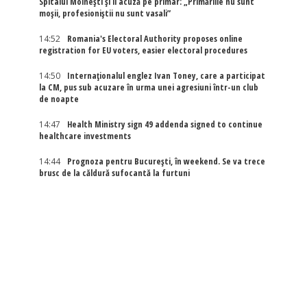
Spitalul Moinești și îl acuză pe primar: „Primăriile nu sunt
moșii, profesioniștii nu sunt vasali”
14:52
Romania's Electoral Authority proposes online
registration for EU voters, easier electoral procedures
14:50
Internaţionalul englez Ivan Toney, care a participat
la CM, pus sub acuzare în urma unei agresiuni într-un club
de noapte
14:47
Health Ministry sign 49 addenda signed to continue
healthcare investments
14:44
Prognoza pentru București, în weekend. Se va trece
brusc de la căldură sufocantă la furtuni