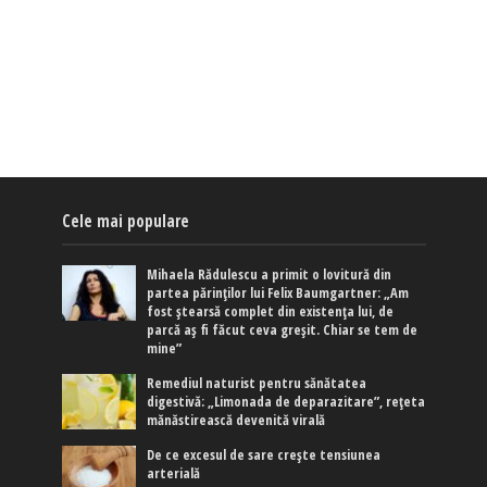
Cele mai populare
Mihaela Rădulescu a primit o lovitură din
partea părinților lui Felix Baumgartner: „Am
fost ștearsă complet din existența lui, de
parcă aș fi făcut ceva greșit. Chiar se tem de
mine”
Remediul naturist pentru sănătatea
digestivă: „Limonada de deparazitare”, rețeta
mănăstirească devenită virală
De ce excesul de sare crește tensiunea
arterială