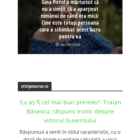
Gina Pistol a mărturisit că
nu a simțit că a aparținut
nimănui de când era mică:
Cine este totuși persoana
care a schimbat acest lucru
pentru ea
06/08/2026
stiripesurse.ro
'Eu aș fi cel mai bun premier': Traian
Băsescu, răspuns ironic despre
viitorul Guvernului
Răspunsul a venit în stilul caracteristic, cu o
doză de ironie și evitare calculată a unui