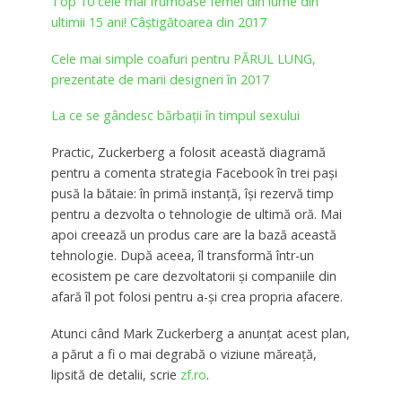
Top 10 cele mai frumoase femei din lume din
ultimii 15 ani! Câştigătoarea din 2017
Cele mai simple coafuri pentru PĂRUL LUNG,
prezentate de marii designeri în 2017
La ce se gândesc bărbații în timpul sexului
Practic, Zuckerberg a folosit această diagramă
pentru a comenta strategia Facebook în trei paşi
pusă la bătaie: în primă instanţă, îşi rezervă timp
pentru a dezvolta o tehnologie de ultimă oră. Mai
apoi creează un produs care are la bază această
tehnologie. După aceea, îl transformă într-un
ecosistem pe care dezvoltatorii şi companiile din
afară îl pot folosi pentru a-şi crea propria afacere.
Atunci când Mark Zuckerberg a anunţat acest plan,
a părut a fi o mai degrabă o viziune măreaţă,
lipsită de detalii, scrie
zf.ro
.