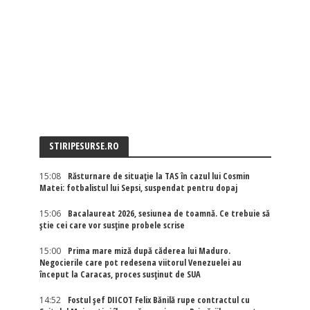
STIRIPESURSE.RO
15:08
Răsturnare de situație la TAS în cazul lui Cosmin
Matei: fotbalistul lui Sepsi, suspendat pentru dopaj
15:06
Bacalaureat 2026, sesiunea de toamnă. Ce trebuie să
știe cei care vor susține probele scrise
15:00
Prima mare miză după căderea lui Maduro.
Negocierile care pot redesena viitorul Venezuelei au
început la Caracas, proces susținut de SUA
14:52
Fostul șef DIICOT Felix Bănilă rupe contractul cu