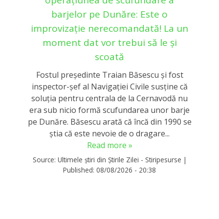
operațiunea de scufundare a
barjelor pe Dunăre: Este o
improvizație nerecomandată! La un
moment dat vor trebui să le și
scoată
Fostul președinte Traian Băsescu și fost
inspector-șef al Navigației Civile susține că
soluția pentru centrala de la Cernavodă nu
era sub nicio formă scufundarea unor barje
pe Dunăre. Băsescu arată că încă din 1990 se
știa că este nevoie de o dragare...
Read more »
Source:
Ultimele știri din Știrile Zilei - Stiripesurse
|
Published:
08/08/2026 - 20:38