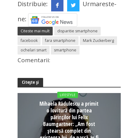
Distribuie:
Urmareste-
ne:
Citeste mai mult
disparitie smartphone
facebook
fara smartphone
Mark Zuckerberg
ochelari smart
smartphone
Comentarii:
Citește și
LIFESTYLE
Mihaela Rădulescu a primit
o lovitură din partea
părinților lui Felix
Baumgartner: „Am fost
ștearsă complet din
existența lui, de parcă aș fi