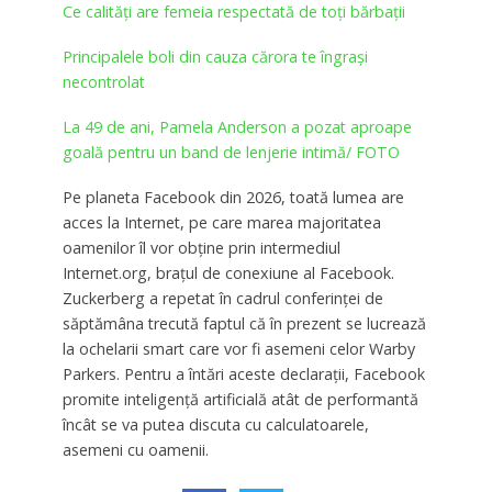
Ce calități are femeia respectată de toți bărbații
Principalele boli din cauza cărora te îngrași
necontrolat
La 49 de ani, Pamela Anderson a pozat aproape
goală pentru un band de lenjerie intimă/ FOTO
Pe planeta Facebook din 2026, toată lumea are
acces la Internet, pe care marea majoritatea
oamenilor îl vor obţine prin intermediul
Internet.org, braţul de conexiune al Facebook.
Zuckerberg a repetat în cadrul conferinţei de
săptămâna trecută faptul că în prezent se lucrează
la ochelarii smart care vor fi asemeni celor Warby
Parkers. Pentru a întări aceste declaraţii, Facebook
promite inteligenţă artificială atât de performantă
încât se va putea discuta cu calculatoarele,
asemeni cu oamenii.