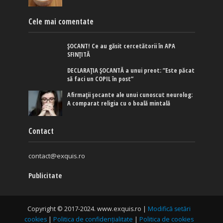
Cele mai comentate
ȘOCANT! Ce au găsit cercetătorii în APA
SFINȚITĂ
DECLARAȚIA ȘOCANTĂ a unui preot: ”Este păcat
să faci un COPIL în post”
Afirmaţii şocante ale unui cunoscut neurolog:
A comparat religia cu o boală mintală
Contact
contact@exquis.ro
Publicitate
Copyright © 2017-2024. www.exquis.ro |
Modifică setări
cookies
|
Politica de confidențialitate
|
Politica de cookies