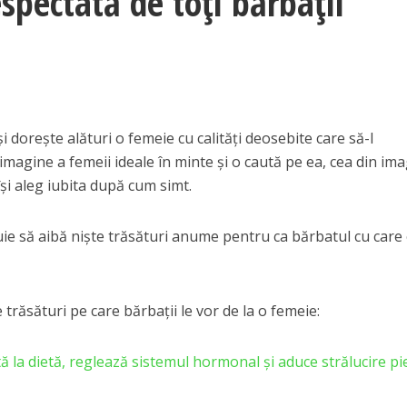
espectată de toți bărbații
i doreşte alături o femeie cu calităţi deosebite care să-l
imagine a femeii ideale în minte şi o caută pe ea, cea din ima
i îşi aleg iubita după cum simt.
uie să aibă nişte trăsături anume pentru ca bărbatul cu care
 trăsături pe care bărbații le vor de la o femeie:
 dietă, reglează sistemul hormonal şi aduce strălucire pie