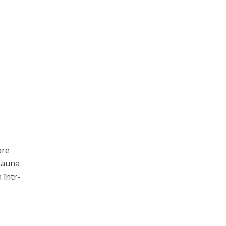
are
deauna
 într-