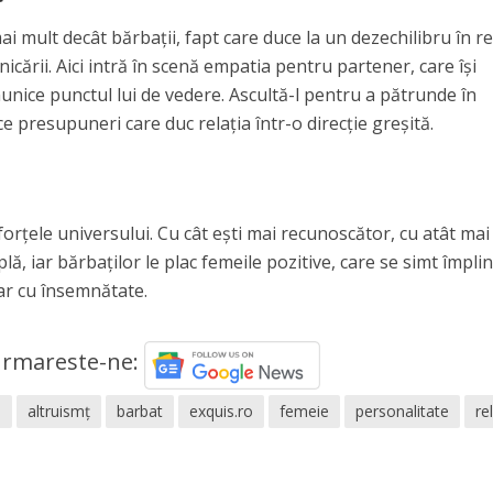
i mult decât bărbaţii, fapt care duce la un dezechilibru în re
icării. Aici intră în scenă empatia pentru partener, care îşi
unice punctul lui de vedere. Ascultă-l pentru a pătrunde în
ce presupuneri care duc relaţia într-o direcţie greşită.
orţele universului. Cu cât eşti mai recunoscător, cu atât mai
lă, iar bărbaţilor le plac femeile pozitive, care se simt împlin
dar cu însemnătate.
rmareste-ne:
e
altruismț
barbat
exquis.ro
femeie
personalitate
rel