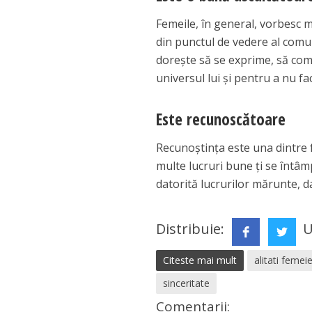
Femeile, în general, vorbesc ma
din punctul de vedere al comun
doreşte să se exprime, să com
universul lui şi pentru a nu fa
Este recunoscătoare
Recunoştinţa este una dintre f
multe lucruri bune ţi se întâmp
datorită lucrurilor mărunte, 
Distribuie:
U
Citeste mai mult
alitati femei
sinceritate
Comentarii: