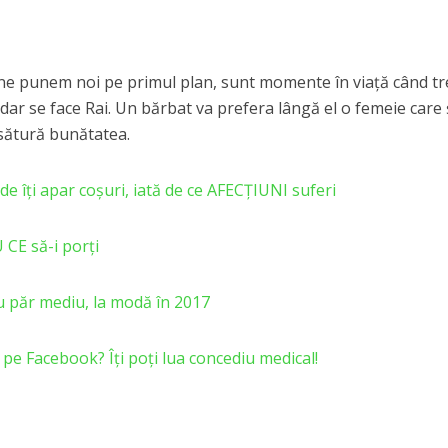
ă ne punem noi pe primul plan, sunt momente în viaţă când t
 dar se face Rai. Un bărbat va prefera lângă el o femeie care 
ăsătură bunătatea.
de îți apar coșuri, iată de ce AFECȚIUNI suferi
 CE să-i porți
u păr mediu, la modă în 2017
pui pe Facebook? Îți poți lua concediu medical!