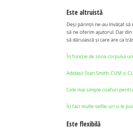
Este altruistă
Deşi părinţii ne-au învăţat s
să ne oferim ajutorul. Dar din
să dăruiască şi care are ca tr
În funcție de zona corpului un
Adidașii Stan Smith. CUM și CU
Cele mai simple coafuri pentr
Îţi faci multe selfie-uri şi le 
Este flexibilă