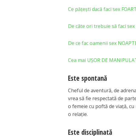
Ce pățești dacă faci sex FOAR
De câte ori trebuie să faci sex
De ce fac oamenii sex NOAPT
Cea mai UȘOR DE MANIPULAT fe
Este spontană
Cheful de aventură, de adrenal
vrea să fie respectată de part
o femeie cu poftă de viață, cu
o relație.
Este disciplinată