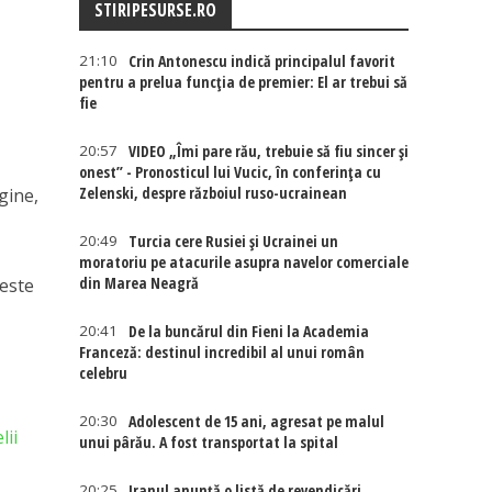
STIRIPESURSE.RO
21:10
Crin Antonescu indică principalul favorit
pentru a prelua funcția de premier: El ar trebui să
fie
20:57
VIDEO „Îmi pare rău, trebuie să fiu sincer și
onest” - Pronosticul lui Vucic, în conferința cu
Zelenski, despre războiul ruso-ucrainean
gine,
20:49
Turcia cere Rusiei și Ucrainei un
moratoriu pe atacurile asupra navelor comerciale
din Marea Neagră
 este
20:41
De la buncărul din Fieni la Academia
Franceză: destinul incredibil al unui român
celebru
20:30
Adolescent de 15 ani, agresat pe malul
lii
unui pârău. A fost transportat la spital
20:25
Iranul anunță o listă de revendicări