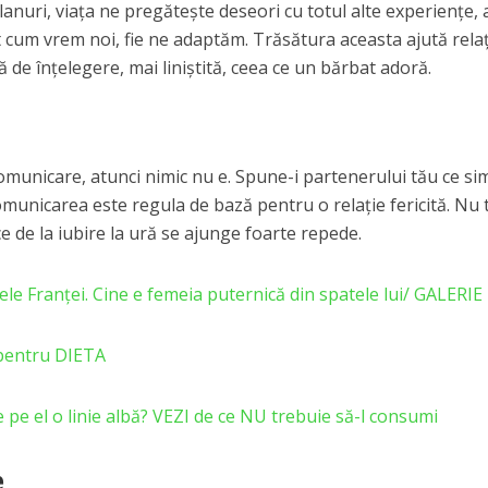
anuri, viaţa ne pregătește deseori cu totul alte experienţe, 
t cum vrem noi, fie ne adaptăm. Trăsătura aceasta ajută relaţ
 de înţelegere, mai liniştită, ceea ce un bărbat adoră.
comunicare, atunci nimic nu e. Spune-i partenerului tău ce sim
 Comunicarea este regula de bază pentru o relație fericită. Nu 
 de la iubire la ură se ajunge foarte repede.
ele Franței. Cine e femeia puternică din spatele lui/ GALERI
pentru DIETA
e pe el o linie albă? VEZI de ce NU trebuie să-l consumi
e