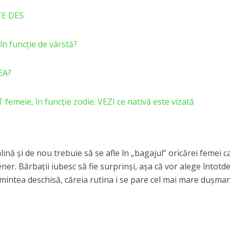
TE DES
 în funcție de vârstă?
EA?
meie, în funcție zodie. VEZI ce nativă este vizată
ină și de nou trebuie să se afle în „bagajul” oricărei femei c
ener. Bărbații iubesc să fie surprinși, așa că vor alege întot
 mintea deschisă, căreia rutina i se pare cel mai mare dușman