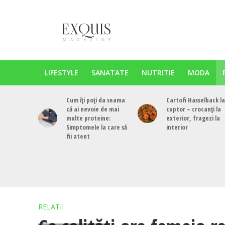
LIFESTYLE
SANATATE
NUTRITIE
MODA
Cum îți poți da seama
Cartofi Hasselback la
că ai nevoie de mai
cuptor – crocanți la
multe proteine:
exterior, fragezi la
Simptomele la care să
interior
fii atent
RELATII