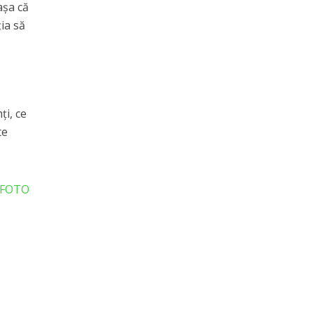
aşa că
ia să
ţi, ce
te
E FOTO