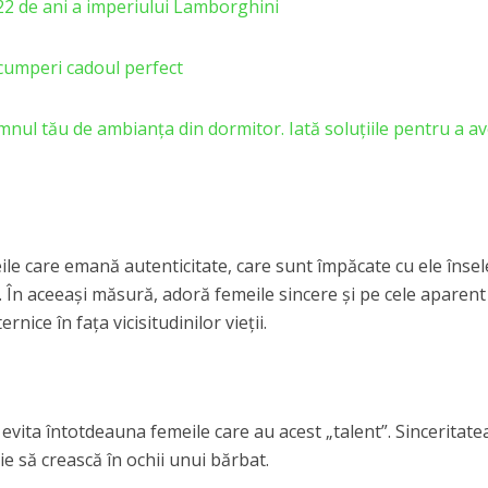
2 de ani a imperiului Lamborghini
cumperi cadoul perfect
mnul tău de ambianța din dormitor. Iată soluțiile pentru a a
ile care emană autenticitate, care sunt împăcate cu ele însel
. În aceeași măsură, adoră femeile sincere și pe cele aparent
nice în fața vicisitudinilor vieții.
 evita întotdeauna femeile care au acest „talent”. Sinceritate
ie să crească în ochii unui bărbat.