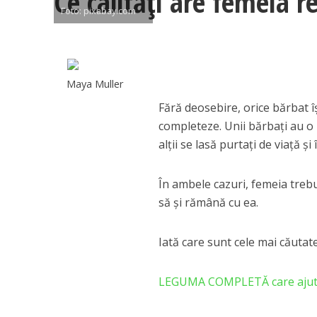
Ce calități are femeia r
Foto: pixabay.com
Maya Muller
Fără deosebire, orice bărbat îş
completeze. Unii bărbaţi au o 
alţii se lasă purtaţi de viaţă ş
În ambele cazuri, femeia treb
să şi rămână cu ea.
Iată care sunt cele mai căutate
LEGUMA COMPLETĂ care ajută la