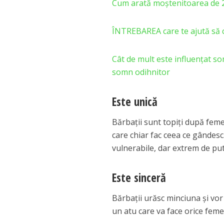
Cum arată moştenitoarea de 2
ÎNTREBAREA care te ajută să 
Cât de mult este influențat so
somn odihnitor
Este unică
Bărbații sunt topiți după feme
care chiar fac ceea ce gândesc
vulnerabile, dar extrem de puter
Este sinceră
Bărbații urăsc minciuna și vor
un atu care va face orice feme