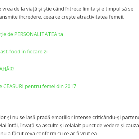
vrea de la viaţă şi ştie când întrece limita şi e timpul să se
transmite încredere, ceea ce creşte atractivitatea femeii.
ncție de PERSONALITATEA ta
st-food în fiecare zi
ZAHĂR?
e CEASURI pentru femei din 2017
lor şi nu se lasă pradă emoţiilor intense criticându-şi parten
ai întâi, învaţă să asculte şi celălalt punct de vedere şi cauz
u a făcut ceva conform cu ce ar fi vrut ea.