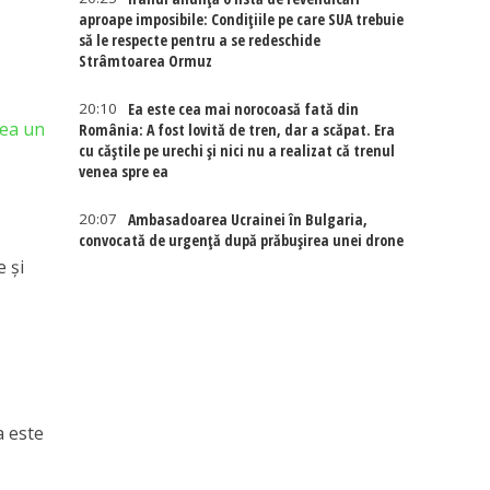
aproape imposibile: Condițiile pe care SUA trebuie
să le respecte pentru a se redeschide
Strâmtoarea Ormuz
20:10
Ea este cea mai norocoasă fată din
vea un
România: A fost lovită de tren, dar a scăpat. Era
cu căștile pe urechi și nici nu a realizat că trenul
venea spre ea
20:07
Ambasadoarea Ucrainei în Bulgaria,
convocată de urgență după prăbușirea unei drone
e și
a este