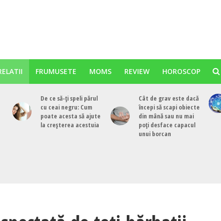
RELATII
FRUMUSETE
MOMS
REVIEW
HOROSCOP
De ce să-ți speli părul
Cât de grav este dacă
cu ceai negru: Cum
începi să scapi obiecte
poate acesta să ajute
din mână sau nu mai
la creșterea acestuia
poți desface capacul
unui borcan