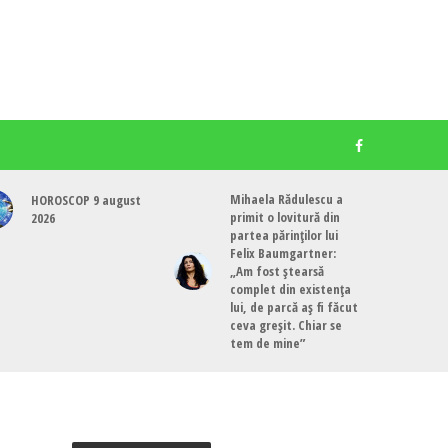
Mihaela Rădulescu a
HOROSCOP 9 august
primit o lovitură din
2026
partea părinților lui
Felix Baumgartner:
„Am fost ștearsă
complet din existența
lui, de parcă aș fi făcut
ceva greșit. Chiar se
tem de mine”