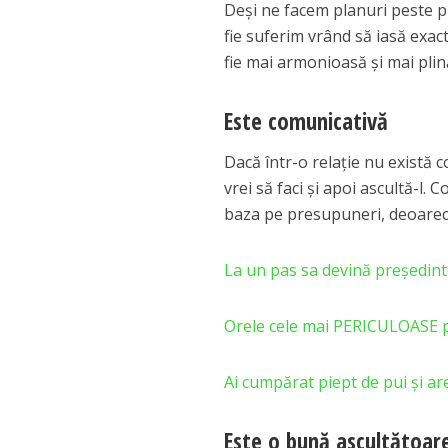
Deşi ne facem planuri peste pl
fie suferim vrând să iasă exac
fie mai armonioasă şi mai plină
Este comunicativă
Dacă într-o relaţie nu există 
vrei să faci şi apoi ascultă-l.
baza pe presupuneri, deoarece
La un pas sa devină președint
Orele cele mai PERICULOASE 
Ai cumpărat piept de pui și ar
Este o bună ascultătoar