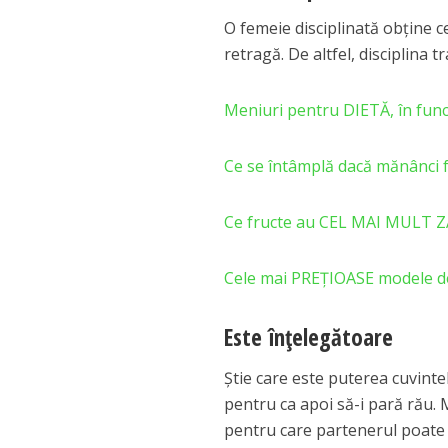
O femeie disciplinată obţine ce 
retragă. De altfel, disciplina 
Meniuri pentru DIETĂ, în fu
Ce se întâmplă dacă mănânci fa
Ce fructe au CEL MAI MULT 
Cele mai PREȚIOASE modele d
Este înţelegătoare
Ştie care este puterea cuvinte
pentru ca apoi să-i pară rău. M
pentru care partenerul poate n