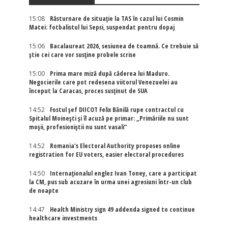
15:08
Răsturnare de situație la TAS în cazul lui Cosmin
Matei: fotbalistul lui Sepsi, suspendat pentru dopaj
15:06
Bacalaureat 2026, sesiunea de toamnă. Ce trebuie să
știe cei care vor susține probele scrise
15:00
Prima mare miză după căderea lui Maduro.
Negocierile care pot redesena viitorul Venezuelei au
început la Caracas, proces susținut de SUA
14:52
Fostul șef DIICOT Felix Bănilă rupe contractul cu
Spitalul Moinești și îl acuză pe primar: „Primăriile nu sunt
moșii, profesioniștii nu sunt vasali”
14:52
Romania's Electoral Authority proposes online
registration for EU voters, easier electoral procedures
14:50
Internaţionalul englez Ivan Toney, care a participat
la CM, pus sub acuzare în urma unei agresiuni într-un club
de noapte
14:47
Health Ministry sign 49 addenda signed to continue
healthcare investments