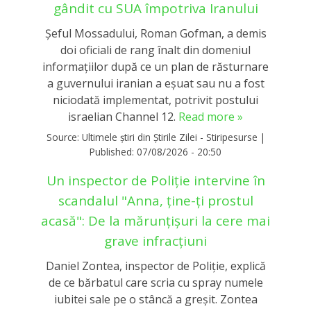
gândit cu SUA împotriva Iranului
Șeful Mossadului, Roman Gofman, a demis
doi oficiali de rang înalt din domeniul
informațiilor după ce un plan de răsturnare
a guvernului iranian a eșuat sau nu a fost
niciodată implementat, potrivit postului
israelian Channel 12.
Read more »
Source:
Ultimele știri din Știrile Zilei - Stiripesurse
|
Published:
07/08/2026 - 20:50
Un inspector de Poliție intervine în
scandalul "Anna, ține-ți prostul
acasă": De la mărunțișuri la cere mai
grave infracțiuni
Daniel Zontea, inspector de Poliţie, explică
de ce bărbatul care scria cu spray numele
iubitei sale pe o stâncă a greșit. Zontea