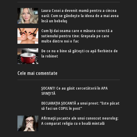
Laura Cosoi a devenit mamă pentru a cincea
oară: Cum se gândește la ideea de a mai avea
încă un bebeluș
Cum îți dai seama care e măsura corectă a
sutienului pentru tine: Greșeala pe care
multe dintre noi o fac
De ce nu e bine să gătești cu apă fierbinte de
la robinet
Cele mai comentate
ȘOCANT! Ce au găsit cercetătorii în APA
SFINȚITĂ
DECLARAȚIA ȘOCANTĂ a unui preot: ”Este păcat
să faci un COPIL în post”
Afirmaţii şocante ale unui cunoscut neurolog:
A comparat religia cu o boală mintală