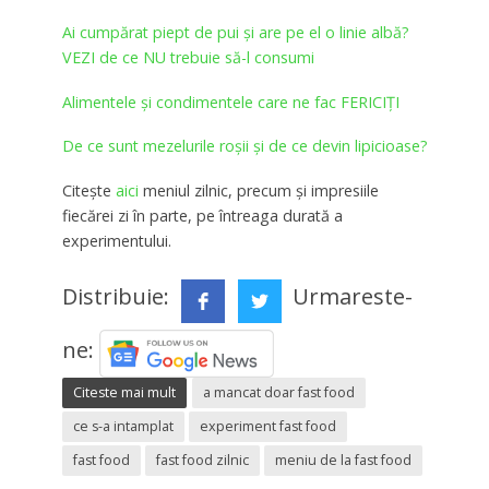
Ai cumpărat piept de pui și are pe el o linie albă?
VEZI de ce NU trebuie să-l consumi
Alimentele și condimentele care ne fac FERICIȚI
De ce sunt mezelurile roşii şi de ce devin lipicioase?
Citește
aici
meniul zilnic, precum și impresiile
fiecărei zi în parte, pe întreaga durată a
experimentului.
Distribuie:
Urmareste-
ne:
Citeste mai mult
a mancat doar fast food
ce s-a intamplat
experiment fast food
fast food
fast food zilnic
meniu de la fast food