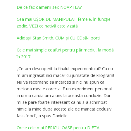
De ce fac oamenii sex NOAPTEA?
Cea mai UȘOR DE MANIPULAT femeie, în funcție
zodie. VEZI ce nativă este vizată
Adidașii Stan Smith. CUM și CU CE să-i porți
Cele mai simple coafuri pentru păr mediu, la modă
în 2017
„Ce-am descoperit la finalul experimentului? Ca nu
m-am ingrasat nici macar cu jumatate de kilogram!
Nu va recomand sa incercati si nici nu spun ca
metoda mea e corecta. E un experiment personal
in urma caruia am ajuns la aceasta concluzie. Dar
mi se pare foarte interesant ca nu s-a schimbat
nimic la mine dupa aceste zile de mancat exclusiv
fast-food”, a spus Danielle.
Orele cele mai PERICULOASE pentru DIETA