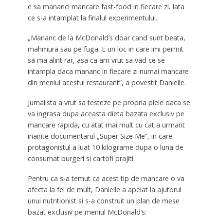
e sa mananci mancare fast-food in fiecare zi. Iata
ce s-a intamplat la finalul experimentului.
„Mananc de la McDonald’s doar cand sunt beata,
mahmura sau pe fuga. E un loc in care imi permit
sa ma alint rar, asa ca am vrut sa vad ce se
intampla daca mananc in fiecare zi numai mancare
din meniul acestui restaurant”, a povestit Danielle.
Jurnalista a vrut sa testeze pe propria piele daca se
va ingrasa dupa aceasta dieta bazata exclusiv pe
mancare rapida, cu atat mai mult cu cat a urmarit
inainte documentarul „Super Size Me”, in care
protagonistul a luat 10 kilograme dupa o luna de
consumat burgeri si cartofi prajiti.
Pentru ca s-a temut ca acest tip de mancare o va
afecta la fel de mult, Danielle a apelat la ajutorul
unui nutritionist si s-a construit un plan de mese
bazat exclusiv pe meniul McDonald’s: