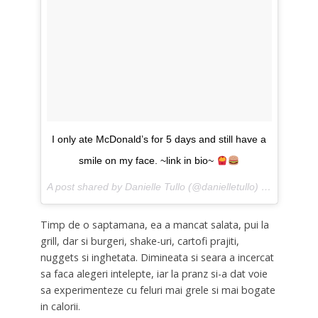
I only ate McDonald’s for 5 days and still have a
smile on my face. ~link in bio~
A post shared by Danielle Tullo (@danielletullo) on
Apr 7, 2
Timp de o saptamana, ea a mancat salata, pui la
grill, dar si burgeri, shake-uri, cartofi prajiti,
nuggets si inghetata. Dimineata si seara a incercat
sa faca alegeri intelepte, iar la pranz si-a dat voie
sa experimenteze cu feluri mai grele si mai bogate
in calorii.