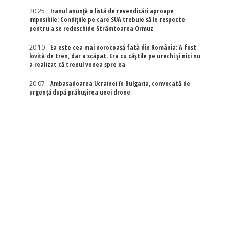
20:25
Iranul anunță o listă de revendicări aproape
imposibile: Condițiile pe care SUA trebuie să le respecte
pentru a se redeschide Strâmtoarea Ormuz
20:10
Ea este cea mai norocoasă fată din România: A fost
lovită de tren, dar a scăpat. Era cu căștile pe urechi și nici nu
a realizat că trenul venea spre ea
20:07
Ambasadoarea Ucrainei în Bulgaria, convocată de
urgență după prăbușirea unei drone