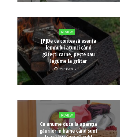
REVIEW
[P]De ce contează esența
lemnului atunci când
gătești carne, pește sau
legume la grătar
29/06/2026
REVIEW
Ce anume duce la apariția
găurilor în haine când sunt