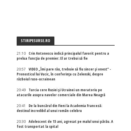
STIRIPESURSE.RO
21:10
Crin Antonescu indică principalul favorit pentru a
prelua funcția de premier: El ar trebui să fie
20:57
VIDEO „Îmi pare rău, trebuie să fiu sincer și onest” -
Pronosticul lui Vucic, în conferința cu Zelenski, despre
războiul ruso-ucrainean
20:49
Turcia cere Rusiei și Ucrainei un moratoriu pe
atacurile asupra navelor comerciale din Marea Neagră
20:41
De la buncărul din Fieni la Academia Franceză:
destinul incredibil al unui român celebru
20:30
Adolescent de 15 ani, agresat pe malul unui pârău. A
fost transportat la spital