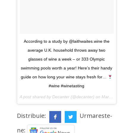
According to a study by @laithwaites.wine the
average U.K. household throws away two
glasses of wine a week – or 333 Olympic
swimming pools worth a year! Here’s their handy
guide on how long your wine stays fresh for…
#wine #winetasting
A post shared by Decanter (@decanter) on
Mar 28, 2017 at 8:47am PDT
Distribuie:
Urmareste-
ne: