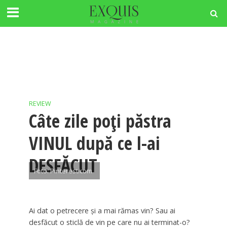
REVIEW
Câte zile poţi păstra
VINUL după ce l-ai
DESFĂCUT
Foto: Pinterest.com
Ai dat o petrecere şi a mai rămas vin? Sau ai
desfăcut o sticlă de vin pe care nu ai terminat-o?