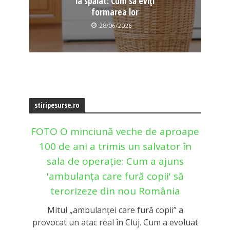
la spălat: Cum să eviți
formarea lor
28/06/2026
stiripesurse.ro
FOTO O minciună veche de aproape
100 de ani a trimis un salvator în
sala de operație: Cum a ajuns
'ambulanța care fură copii' să
terorizeze din nou România
Mitul „ambulanței care fură copii” a
provocat un atac real în Cluj. Cum a evoluat