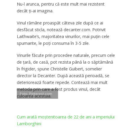
Nu-l arunca, pentru că este mult mai rezistent
decât ţi-ai imagina.
Vinul rămâne proaspăt câteva zile după ce ai
desfăcut sticla, notează decanter.com. Potrivit
Laithwaite’s, majoritatea vinurilor, mai puţin cele
spumante, le poţi consuma în 3-5 zile.
Vinurile făcute prin procedee naturale, precum cele
de ţară, de casă, pot rezista până la o săptămână
în frigider, spune Christelle Guibert, somelier
director la Decanter. După această perioadă, se
deteriorează foarte repede. Contează mai mult
metoda prin care a fost produs vinul, decât
Foto: Pinterest.com
culoarea acestuia.
Cum arată moştenitoarea de 22 de ani a imperiului
Lamborghini