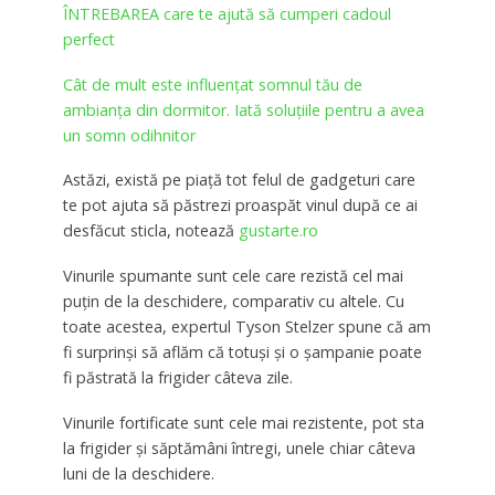
ÎNTREBAREA care te ajută să cumperi cadoul
perfect
Cât de mult este influențat somnul tău de
ambianța din dormitor. Iată soluțiile pentru a avea
un somn odihnitor
Astăzi, există pe piaţă tot felul de gadgeturi care
te pot ajuta să păstrezi proaspăt vinul după ce ai
desfăcut sticla, notează
gustarte.ro
Vinurile spumante sunt cele care rezistă cel mai
puţin de la deschidere, comparativ cu altele. Cu
toate acestea, expertul Tyson Stelzer spune că am
fi surprinşi să aflăm că totuşi şi o şampanie poate
fi păstrată la frigider câteva zile.
Vinurile fortificate sunt cele mai rezistente, pot sta
la frigider şi săptămâni întregi, unele chiar câteva
luni de la deschidere.