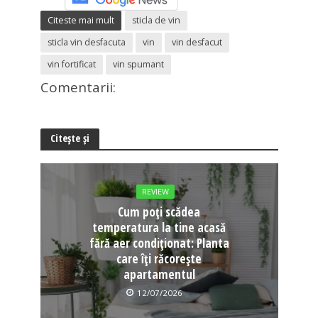
Citeste mai mult
sticla de vin
sticla vin desfacuta
vin
vin desfacut
vin fortificat
vin spumant
Comentarii:
Citește și
REVIEW
Cum poți scădea
temperatura la tine acasă
fără aer condiționat: Planta
care îți răcorește
apartamentul
12/07/2026