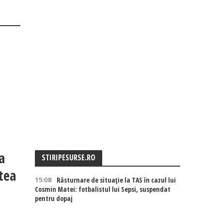
a
STIRIPESURSE.RO
tea
15:08
Răsturnare de situație la TAS în cazul lui
Cosmin Matei: fotbalistul lui Sepsi, suspendat
pentru dopaj