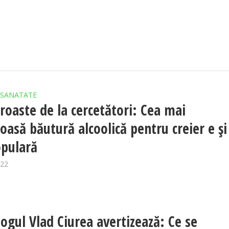
SANATATE
proaste de la cercetători: Cea mai
loasă băutură alcoolică pentru creier e și
pulară
022
ogul Vlad Ciurea avertizează: Ce se