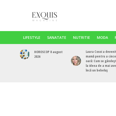
LIFESTYLE
SANATATE
NUTRITIE
MODA
Laura Cosoi a deveni
HOROSCOP 8 august
mamă pentru a cinc
2026
oară: Cum se gândeș
la ideea de a mai av
încă un bebeluș