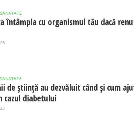
SANATATE
va întâmpla cu organismul tău dacă renu
023
SANATATE
i de știință au dezvăluit când și cum aju
n cazul diabetului
023