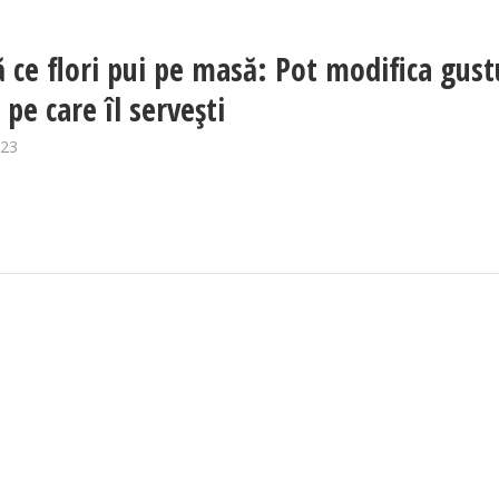
jă ce flori pui pe masă: Pot modifica gust
 pe care îl servești
023