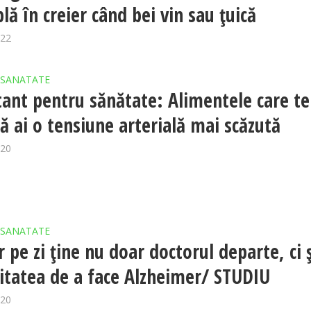
lă în creier când bei vin sau țuică
022
SANATATE
ant pentru sănătate: Alimentele care te
să ai o tensiune arterială mai scăzută
020
SANATATE
 pe zi ține nu doar doctorul departe, ci ș
litatea de a face Alzheimer/ STUDIU
020