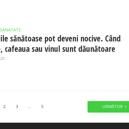
SANATATE
ile sănătoase pot deveni nocive. Când
e, cafeaua sau vinul sunt dăunătoare
020
2
3
…
5
URMĂTOR