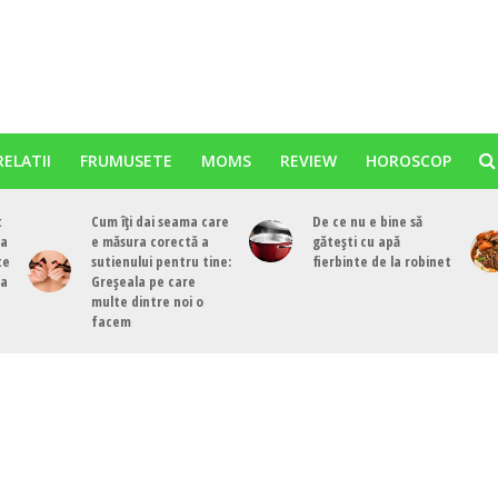
RELATII
FRUMUSETE
MOMS
REVIEW
HOROSCOP
t
Cum îți dai seama care
De ce nu e bine să
ea
e măsura corectă a
gătești cu apă
te
sutienului pentru tine:
fierbinte de la robinet
ea
Greșeala pe care
multe dintre noi o
facem