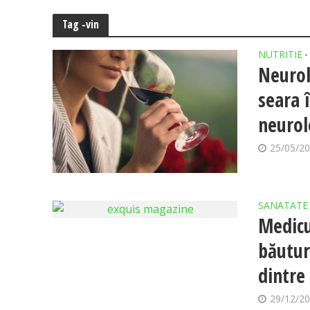
Tag -vin
NUTRITIE
•
Neurol
seara 
neurol
25/05/2
SANATATE
Medicu
băutur
dintre
29/12/2