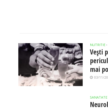
NUTRITIE
•
Vești 
pericu
mai po
03/11/2
SANATATE
Neurol