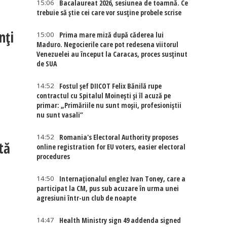
15:06
Bacalaureat 2026, sesiunea de toamnă. Ce
trebuie să știe cei care vor susține probele scrise
nți
15:00
Prima mare miză după căderea lui
Maduro. Negocierile care pot redesena viitorul
Venezuelei au început la Caracas, proces susținut
de SUA
14:52
Fostul șef DIICOT Felix Bănilă rupe
contractul cu Spitalul Moinești și îl acuză pe
primar: „Primăriile nu sunt moșii, profesioniștii
nu sunt vasali”
14:52
Romania's Electoral Authority proposes
tă
online registration for EU voters, easier electoral
procedures
14:50
Internaţionalul englez Ivan Toney, care a
participat la CM, pus sub acuzare în urma unei
agresiuni într-un club de noapte
14:47
Health Ministry sign 49 addenda signed