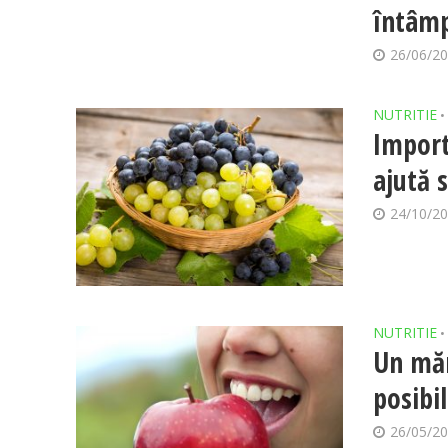
întâmp
26/06/2
NUTRITIE
•
Import
ajută 
24/10/2
NUTRITIE
•
Un măr
posibi
26/05/2