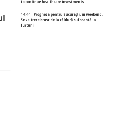
to continue healthcare investments
14:44
Prognoza pentru București, în weekend.
ul
Se va trece brusc de la căldură sufocantă la
furtuni