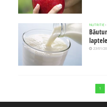
NUTRITIE
•
Băutur
laptel
23/01/2
1