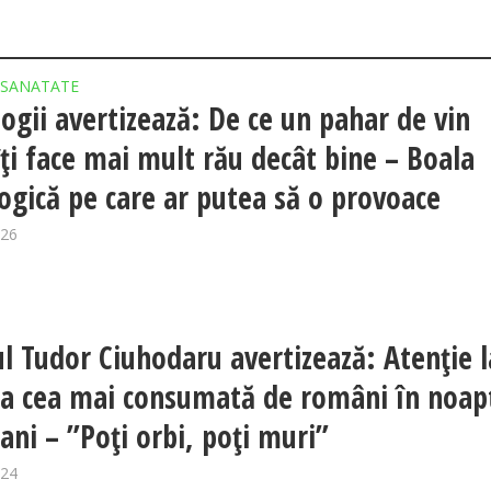
SANATATE
ogii avertizează: De ce un pahar de vin
îți face mai mult rău decât bine – Boala
ogică pe care ar putea să o provoace
026
l Tudor Ciuhodaru avertizează: Atenție l
a cea mai consumată de români în noap
 ani – ”Poți orbi, poți muri”
024