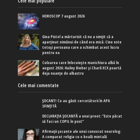
Cele mai populare
HOROSCOP 7 august 2026
Gina Pistol a mărturisit că nu a simțit că a
aparținut nimănui de când era mică: Cine este
totuși persoana care a schimbat acest lucru
pentru ea
Culoarea care înlocuiește manichiura albă în
august 2026: Hailey Bieber și Charli XCX poartă
deja nuanțe de albastru
Cele mai comentate
ȘOCANT! Ce au găsit cercetătorii în APA
SFINȚITĂ
DECLARAȚIA ȘOCANTĂ a unui preot: ”Este păcat
să faci un COPIL în post”
Afirmaţii şocante ale unui cunoscut neurolog:
A comparat religia cu o boală mintală