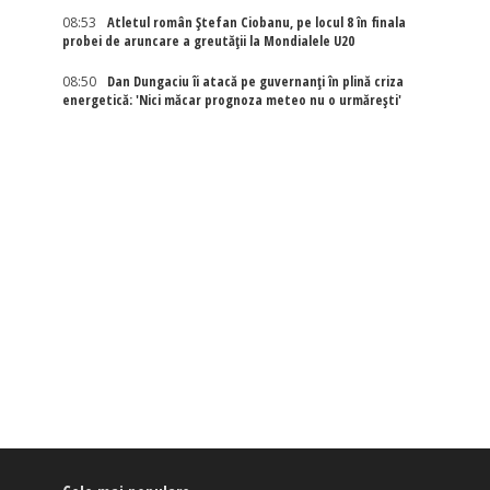
08:53
Atletul român Ștefan Ciobanu, pe locul 8 în finala
probei de aruncare a greutății la Mondialele U20
08:50
Dan Dungaciu îi atacă pe guvernanți în plină criza
energetică: 'Nici măcar prognoza meteo nu o urmărești'