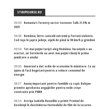
STIRIPESURSE.RO
09:09
Romania's forestry sector turnover falls 21.5% in
2025
09:08
România, între caniculă extremă și furtuni violente.
Cod roșu în șapte județe, vijelii de până la 90 km/h și grindină
09:04
Tot mai puțini turiști aleg România. Vacanțele s-au
scurtat, iar hotelurile au avut mai puțini clienți în prima
jumătate a anului
09:00
Guvernul a dat ordin de economie în ministere. Ce au
ajuns să facă bugetarii pentru a reduce consumul de
energie
08:57
Anunț important pentru familiile cu copii. Bolojan
promite aprobarea angajărilor pentru noile creșe
construite prin PNRR
08:54
Actriţa Isabella Rossellini a primit Premiul de
Excelenţă în deschiderea Festivalului de Film de la Locarno