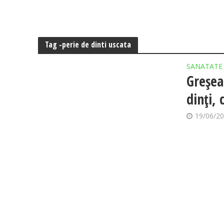
Tag -perie de dinti uscata
SANATATE
Greșeal
dinți, 
19/06/2