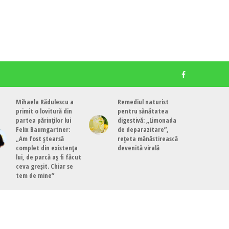
Mihaela Rădulescu a
Remediul naturist
primit o lovitură din
pentru sănătatea
partea părinților lui
digestivă: „Limonada
Felix Baumgartner:
de deparazitare”,
„Am fost ștearsă
rețeta mănăstirească
complet din existența
devenită virală
lui, de parcă aș fi făcut
ceva greșit. Chiar se
tem de mine”