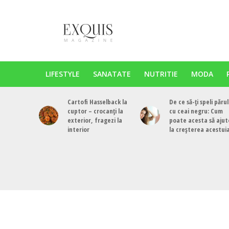
LIFESTYLE
SANATATE
NUTRITIE
MODA
Cartofi Hasselback la
De ce să-ți speli părul
cuptor – crocanți la
cu ceai negru: Cum
exterior, fragezi la
poate acesta să ajut
interior
la creșterea acestui