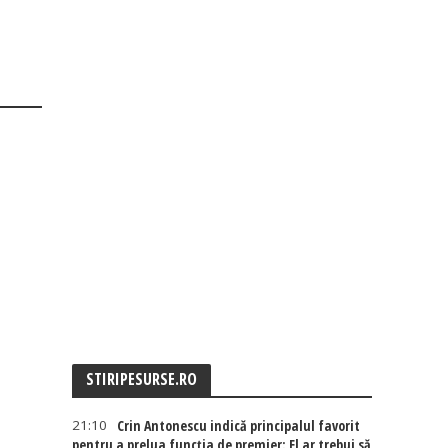
STIRIPESURSE.RO
21:10
Crin Antonescu indică principalul favorit
pentru a prelua funcția de premier: El ar trebui să