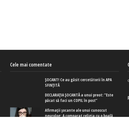
Cele mai comentate
ȘOCANT! Ce au găsit cercetătorii în APA
SFINȚITĂ
DECLARAȚIA ȘOCANTĂ a unui preot: ”Este
păcat să faci un COPIL în post”
Afirmaţii şocante ale unui cunoscut
neurolog: A comparat religia cu o boală
mintală
e