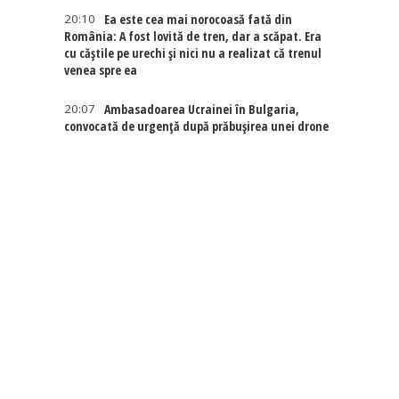
20:10
Ea este cea mai norocoasă fată din
România: A fost lovită de tren, dar a scăpat. Era
cu căștile pe urechi și nici nu a realizat că trenul
venea spre ea
20:07
Ambasadoarea Ucrainei în Bulgaria,
convocată de urgență după prăbușirea unei drone