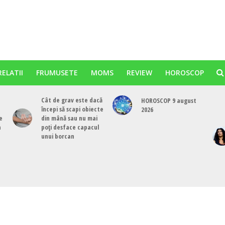
RELATII
FRUMUSETE
MOMS
REVIEW
HOROSCOP
Cât de grav este dacă
HOROSCOP 9 august
începi să scapi obiecte
2026
e
din mână sau nu mai
a
poți desface capacul
unui borcan