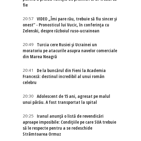
fie
20:57
VIDEO „Îmi pare rău, trebuie să fiu sincer și
onest” - Pronosticul lui Vucic, în conferința cu
Zelenski, despre războiul ruso-ucrainean
20:49
Turcia cere Rusiei și Ucrainei un
moratoriu pe atacurile asupra navelor comerciale
din Marea Neagră
20:41
De la buncărul din Fieni la Academia
Franceză: destinul incredibil al unui român
celebru
20:30
Adolescent de 15 ani, agresat pe malul
unui pârău. A fost transportat la spital
20:25
Iranul anunță o listă de revendicări
aproape imposibile: Condițiile pe care SUA trebuie
să le respecte pentru a se redeschide
Strâmtoarea Ormuz