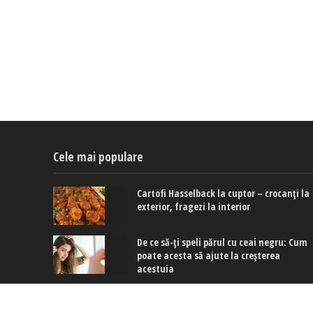
Cele mai populare
Cartofi Hasselback la cuptor – crocanți la
exterior, fragezi la interior
De ce să-ți speli părul cu ceai negru: Cum
poate acesta să ajute la creșterea
acestuia
Cât de grav este dacă începi să scapi
obiecte din mână sau nu mai poți desfac