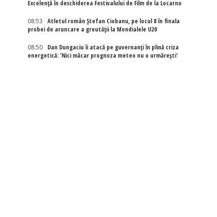
Excelenţă în deschiderea Festivalului de Film de la Locarno
08:53
Atletul român Ștefan Ciobanu, pe locul 8 în finala
probei de aruncare a greutății la Mondialele U20
08:50
Dan Dungaciu îi atacă pe guvernanți în plină criza
energetică: 'Nici măcar prognoza meteo nu o urmărești'