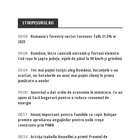
STIRIPESURSE.RO
09:09
Romania's forestry sector turnover falls 21.5% in
2025
09:08
România, între caniculă extremă și furtuni violente.
Cod roșu în șapte județe, vijelii de până la 90 km/h și grindină
09:04
Tot mai puțini turiști aleg România. Vacanțele s-au
scurtat, iar hotelurile au avut mai puțini clienți în prima
jumătate a anului
09:00
Guvernul a dat ordin de economie în ministere. Ce au
ajuns să facă bugetarii pentru a reduce consumul de
energie
08:57
Anunț important pentru familiile cu copii. Bolojan
promite aprobarea angajărilor pentru noile creșe
construite prin PNRR
08:54
Actriţa Isabella Rossellini a primit Premiul de