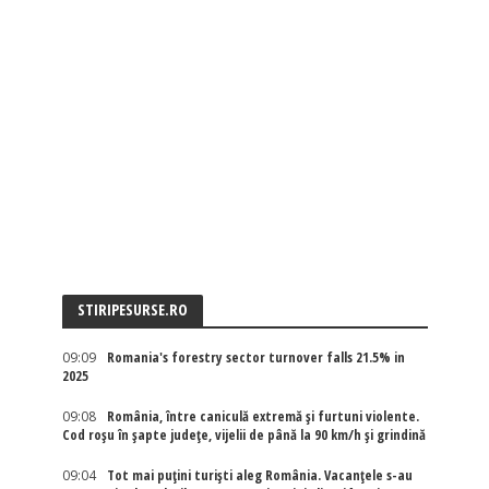
STIRIPESURSE.RO
09:09
Romania's forestry sector turnover falls 21.5% in
2025
09:08
România, între caniculă extremă și furtuni violente.
Cod roșu în șapte județe, vijelii de până la 90 km/h și grindină
09:04
Tot mai puțini turiști aleg România. Vacanțele s-au