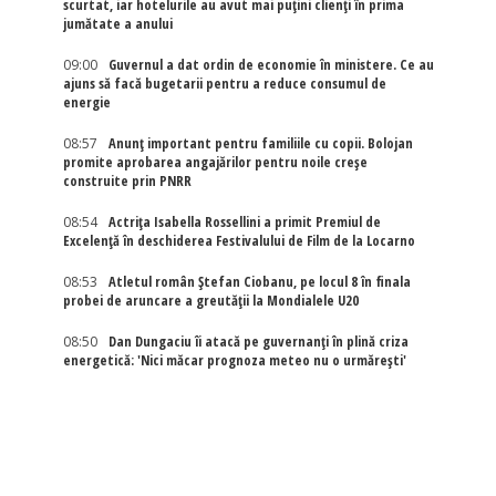
scurtat, iar hotelurile au avut mai puțini clienți în prima
jumătate a anului
09:00
Guvernul a dat ordin de economie în ministere. Ce au
ajuns să facă bugetarii pentru a reduce consumul de
energie
08:57
Anunț important pentru familiile cu copii. Bolojan
promite aprobarea angajărilor pentru noile creșe
construite prin PNRR
08:54
Actriţa Isabella Rossellini a primit Premiul de
Excelenţă în deschiderea Festivalului de Film de la Locarno
08:53
Atletul român Ștefan Ciobanu, pe locul 8 în finala
probei de aruncare a greutății la Mondialele U20
08:50
Dan Dungaciu îi atacă pe guvernanți în plină criza
energetică: 'Nici măcar prognoza meteo nu o urmărești'