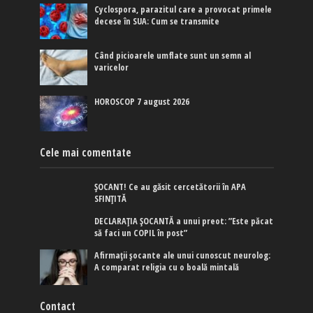
Cyclospora, parazitul care a provocat primele
decese în SUA: Cum se transmite
Când picioarele umflate sunt un semn al
varicelor
HOROSCOP 7 august 2026
Cele mai comentate
ȘOCANT! Ce au găsit cercetătorii în APA
SFINȚITĂ
DECLARAȚIA ȘOCANTĂ a unui preot: ”Este păcat
să faci un COPIL în post”
Afirmaţii şocante ale unui cunoscut neurolog:
A comparat religia cu o boală mintală
Contact