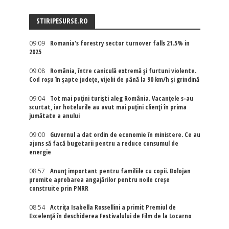
STIRIPESURSE.RO
09:09
Romania's forestry sector turnover falls 21.5% in
2025
09:08
România, între caniculă extremă și furtuni violente.
Cod roșu în șapte județe, vijelii de până la 90 km/h și grindină
09:04
Tot mai puțini turiști aleg România. Vacanțele s-au
scurtat, iar hotelurile au avut mai puțini clienți în prima
jumătate a anului
09:00
Guvernul a dat ordin de economie în ministere. Ce au
ajuns să facă bugetarii pentru a reduce consumul de
energie
08:57
Anunț important pentru familiile cu copii. Bolojan
promite aprobarea angajărilor pentru noile creșe
construite prin PNRR
08:54
Actriţa Isabella Rossellini a primit Premiul de
Excelenţă în deschiderea Festivalului de Film de la Locarno