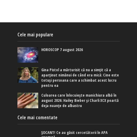
Cele mai populare
HOROSCOP 7 august 2026
Gina Pistol a mărturisit că nu a simțit că a
aparținut nimănui de când era mică: Cine este
totuși persoana care a schimbat acest lucru
pentru ea
Culoarea care înlocuiește manichiura albă în
august 2026: Hailey Bieber și Charli XCX poartă
deja nuanțe de albastru
Cele mai comentate
ȘOCANT! Ce au găsit cercetătorii în APA