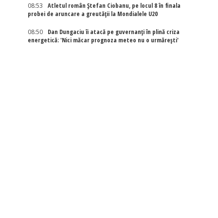
08:53
Atletul român Ștefan Ciobanu, pe locul 8 în finala
probei de aruncare a greutății la Mondialele U20
08:50
Dan Dungaciu îi atacă pe guvernanți în plină criza
energetică: 'Nici măcar prognoza meteo nu o urmărești'