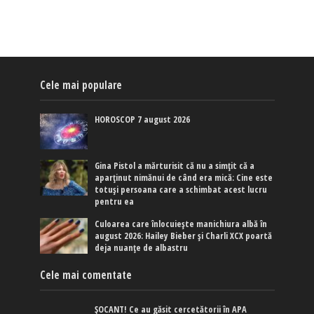
Cele mai populare
HOROSCOP 7 august 2026
Gina Pistol a mărturisit că nu a simțit că a
aparținut nimănui de când era mică: Cine este
totuși persoana care a schimbat acest lucru
pentru ea
Culoarea care înlocuiește manichiura albă în
august 2026: Hailey Bieber și Charli XCX poartă
deja nuanțe de albastru
Cele mai comentate
ȘOCANT! Ce au găsit cercetătorii în APA