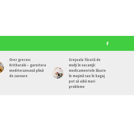
Orez grecesc
Greșeala făcută de
Kritharaki – garnitura
mulți în vacanță:
mediteraneană plină
medicamentele lăsate
de savoare
în mașină sau în bagaj
pot să aibă mari
probleme