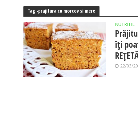
Tag -prajitura cu morcov si mere
NUTRITIE
Prăjit
îți poa
REȚET
22/03/2