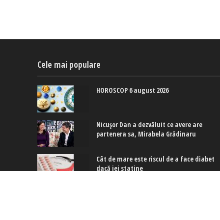
Cele mai populare
HOROSCOP 6 august 2026
Nicușor Dan a dezvăluit ce avere are
partenera sa, Mirabela Grădinaru
Cât de mare este riscul de a face diabet
dacă iei statine
Copyright © 2017-2024. www.exquis.ro |
Modifică setări