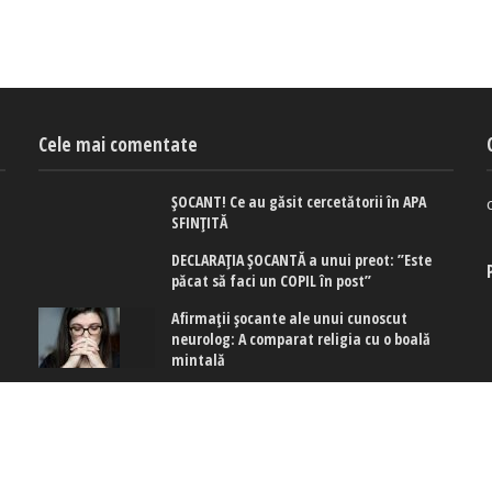
Cele mai comentate
ȘOCANT! Ce au găsit cercetătorii în APA
SFINȚITĂ
DECLARAȚIA ȘOCANTĂ a unui preot: ”Este
păcat să faci un COPIL în post”
Afirmaţii şocante ale unui cunoscut
neurolog: A comparat religia cu o boală
mintală
 cookies
|
Politica de confidențialitate
|
Politica de cookies