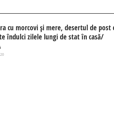
ura cu morcovi și mere, desertul de post 
te îndulci zilele lungi de stat în casă/
Ă
020