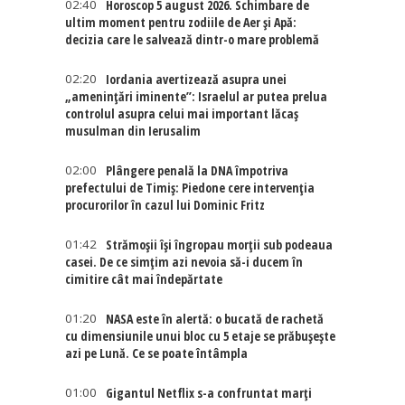
02:40
Horoscop 5 august 2026. Schimbare de
ultim moment pentru zodiile de Aer și Apă:
decizia care le salvează dintr-o mare problemă
02:20
Iordania avertizează asupra unei
„amenințări iminente”: Israelul ar putea prelua
controlul asupra celui mai important lăcaș
musulman din Ierusalim
02:00
Plângere penală la DNA împotriva
prefectului de Timiș: Piedone cere intervenția
procurorilor în cazul lui Dominic Fritz
01:42
Strămoșii își îngropau morții sub podeaua
casei. De ce simțim azi nevoia să-i ducem în
cimitire cât mai îndepărtate
01:20
NASA este în alertă: o bucată de rachetă
cu dimensiunile unui bloc cu 5 etaje se prăbușește
azi pe Lună. Ce se poate întâmpla
01:00
Gigantul Netflix s-a confruntat marţi