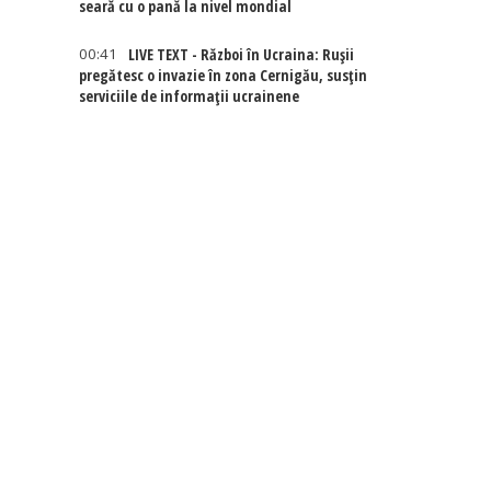
seară cu o pană la nivel mondial
00:41
LIVE TEXT - Război în Ucraina: Rușii
pregătesc o invazie în zona Cernigău, susțin
serviciile de informații ucrainene