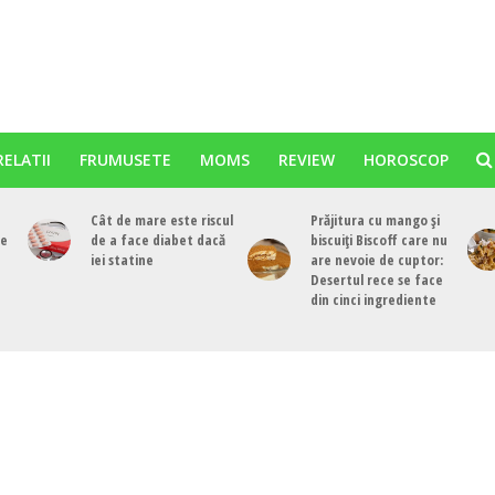
RELATII
FRUMUSETE
MOMS
REVIEW
HOROSCOP
Cât de mare este riscul
Prăjitura cu mango și
re
de a face diabet dacă
biscuiți Biscoff care nu
iei statine
are nevoie de cuptor:
Desertul rece se face
din cinci ingrediente