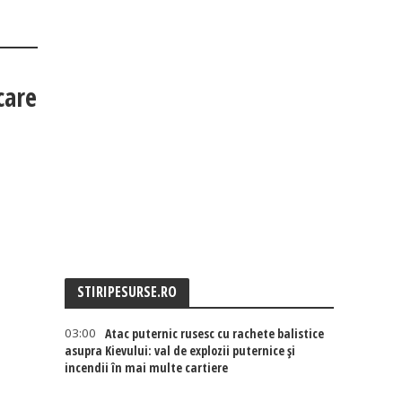
care
STIRIPESURSE.RO
03:00
Atac puternic rusesc cu rachete balistice
asupra Kievului: val de explozii puternice și
incendii în mai multe cartiere