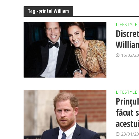
Tag -printul William
LIFESTYLE
Discre
Willia
16/02/2
LIFESTYLE
Prințu
făcut 
acestu
23/01/2