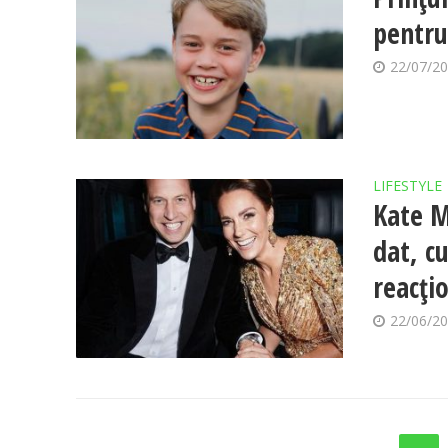
pentru 
22/07/2
LIFESTYLE
Kate M
dat, c
reacți
22/06/2