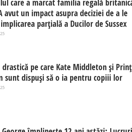
lul care a marcat familia regală britanic
A avut un impact asupra deciziei de a le
 implicarea parțială a Ducilor de Sussex
025
a drastică pe care Kate Middleton și Prinț
 sunt dispuși să o ia pentru copiii lor
025
l George împlinește 12 ani astăzi: Lucruri