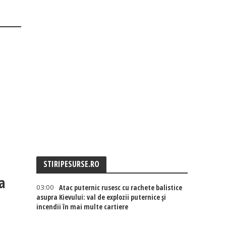
STIRIPESURSE.RO
a
03:00
Atac puternic rusesc cu rachete balistice
asupra Kievului: val de explozii puternice și
incendii în mai multe cartiere