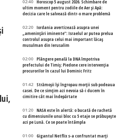
02:40
Horoscop 5 august 2026. Schimbare de
ultim moment pentru zodiile de Aer și Apă:
decizia care le salvează dintr-o mare problemă
și
02:20
Iordania avertizează asupra unei
„amenințări iminente”: Israelul ar putea prelua
controlul asupra celui mai important lăcaș
musulman din Ierusalim
02:00
Plângere penală la DNA împotriva
prefectului de Timiș: Piedone cere intervenția
procurorilor în cazul lui Dominic Fritz
01:42
Strămoșii își îngropau morții sub podeaua
casei. De ce simțim azi nevoia să-i ducem în
lui,
cimitire cât mai îndepărtate
01:20
NASA este în alertă: o bucată de rachetă
cu dimensiunile unui bloc cu 5 etaje se prăbușește
azi pe Lună. Ce se poate întâmpla
01:00
Gigantul Netflix s-a confruntat marţi