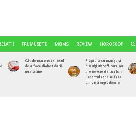
RELATII
FRUMUSETE
MOMS
REVIEW
HOROSCOP
Cât de mare este riscul
Prăjitura cu mango și
re
de a face diabet dacă
biscuiți Biscoff care nu
iei statine
are nevoie de cuptor:
Desertul rece se face
din cinci ingrediente