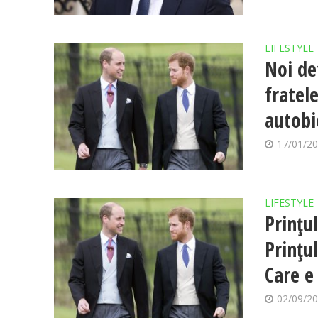
LIFESTYLE
Noi det
fratele
autobi
17/01/2
LIFESTYLE
Prințul
Prințu
Care e 
02/09/2