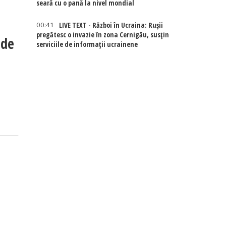
seară cu o pană la nivel mondial
00:41
LIVE TEXT - Război în Ucraina: Rușii
pregătesc o invazie în zona Cernigău, susțin
 de
serviciile de informații ucrainene