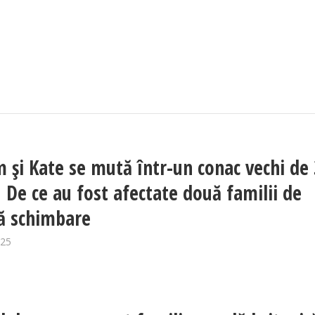
m și Kate se mută într-un conac vechi de
: De ce au fost afectate două familii de
ă schimbare
025