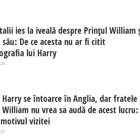
alii ies la iveală despre Prințul William 
 său: De ce acesta nu ar fi citit
ografia lui Harry
026
 Harry se întoarce în Anglia, dar fratele 
l William nu vrea sa audă de acest lucru:
motivul vizitei
025