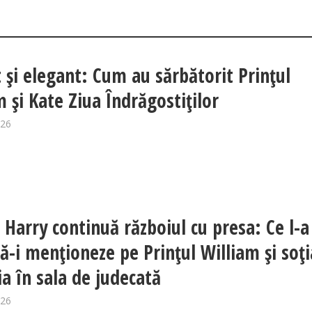
t și elegant: Cum au sărbătorit Prințul
m și Kate Ziua Îndrăgostiților
026
l Harry continuă războiul cu presa: Ce l-a
să-i menționeze pe Prințul William și soți
ia în sala de judecată
026