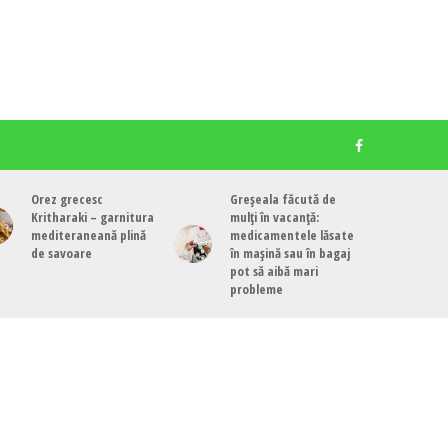
Orez grecesc
Greșeala făcută de
Kritharaki – garnitura
mulți în vacanță:
mediteraneană plină
medicamentele lăsate
de savoare
în mașină sau în bagaj
pot să aibă mari
probleme