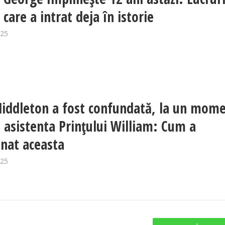
care a intrat deja în istorie
025
iddleton a fost confundată, la un mom
u asistenta Prințului William: Cum a
onat aceasta
025